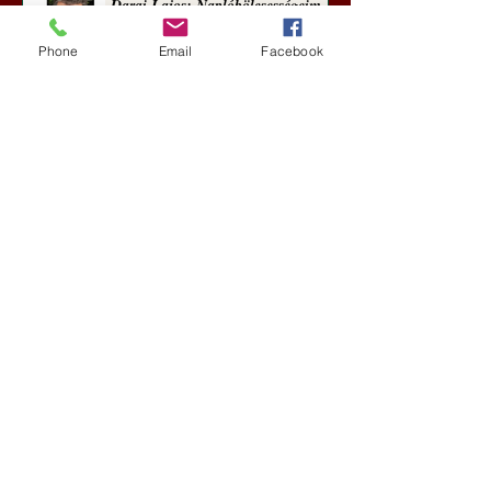
Darai Lajos: Naplóbölcsességeim
(2018)
Phone
Email
Facebook
Kultúra
5 nappal ezelőtt
A Rothschildok és a Pentagon
bizalmas feljegyzése: „Hét ország
kiiktatása… Irán végleges
legyőzése”
Új Történelem
5 nappal ezelőtt
Geostratégiai dosszié: a háború,
amely megváltoztatta a hatalom
földrajzát (Laala Bechetoula
elemzése)
Új Történelem