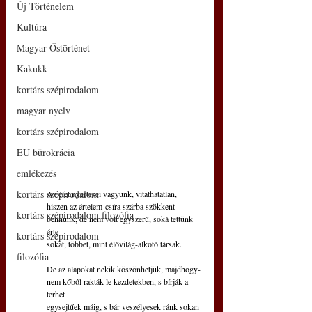
Új Történelem
Kultúra
Magyar Őstörténet
Kakukk
kortárs szépirodalom
magyar nyelv
kortárs szépirodalom
EU bürokrácia
emlékezés
kortárs szépirodalom
Az élet nyertesei vagyunk, vitathatatlan,
hiszen az értelem-csíra szárba szökkent
kortárs szépirodalom filozófia
bennünk, de nem volt egyszerű, soká tettünk 
érte 
kortárs szépirodalom
sokat, többet, mint élővilág-alkotó társak.
filozófia
De az alapokat nekik köszönhetjük, majdhogy-
nem kőből rakták le kezdetekben, s bírják a 
terhet
egysejtűek máig, s bár veszélyesek ránk sokan