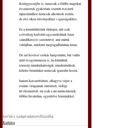
Kézügyességbe is, nemcsak a földbe magokat,
évszázezrek gyakorlata vezetett észszerű
tapasztalathoz nemcsak alkotások esetén,
de elvi síkon törvényekhez s igazságokhoz.
Ez a teremtődésünk életrajza, mit csak
a rövidség kedvéért egyszerűsítünk Isten
szándékává és szeretetévé, ami miénk
valójában, másként megragadhatatlan lenne.
De azt kevéssé szokás hangoztatni, bár vallás
épül rá egyetemesen is, ha kitaláltuk
istenség mindenhatóságát, mindentudását,
kötelez bennünket nemcsak igazodni hozzá,
hanem korszerűsíteni, elhagyva végre a
romlás virágainak öntözését, ördögi
lét elismerését, mi csak a mi mulasztásunk,
többre hivatottan, egyetértve Istenünkkel.
kortárs szépirodalom
filozófia
Kultúra