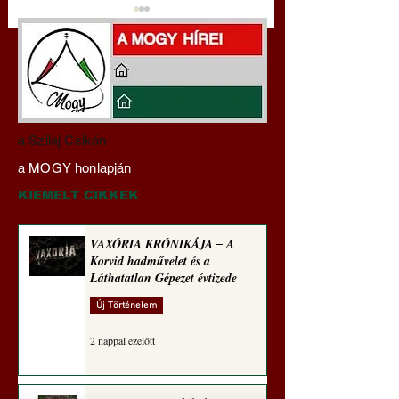
Darai Lajos:
Gyimóthy Gábor
a Szilaj Csikón
Naplóbölcsességeim
nyelvművelő gúnyv
a MOGY honlapján
(2022)
sorozata (1770)
KIEMELT CIKKEK
VAXÓRIA KRÓNIKÁJA ‒ A
Korvid hadművelet és a
Láthatatlan Gépezet évtizede
Új Történelem
2 nappal ezelőtt