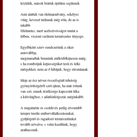
közülük, mások belénk épülten segítenek.
Ami alattuk van életmaradvány, sekélyes
világ, keveset tudnunk még róla, de az is 
inkább
félelmetes, mert acélszívósságot mutat a
létben, viszont szellemi természetes lényege.
Egyébként szerv-rendszerünk a siker 
netovábbja,
megmaradtak bennünk működőképesen máig,
s ha romboljuk képességüket testi és lelki
mérgekkel, nem az ő hibájuk, hogy elromlanak.
Ideje az ész néven összefoglalt tehetség 
gyönyörűségéről szót ejteni, ha már rólunk
van szó, ennek érzékisége kapcsolat titka
a külvilághoz, s adatfeldolgozás méginkább.
A magatartás és cselekvés pedig elvontabb
terepre terelte embervállalkozásunkat,
gyűjtögető és ragadozó természetünket
tovább növelve, s vetni kezdtünk, hogy 
arathassunk.