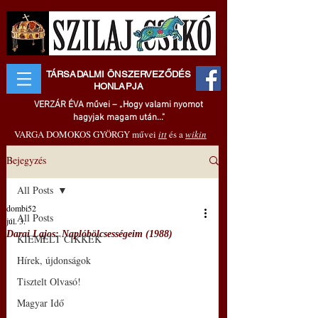
TÁRSADALMI ÖNSZERVEZŐDÉS
HONLAPJA
VERZÁR ÉVA művei – „Hogy valami nyomot
hagyjak magam után..."
VARGA DOMOKOS GYÖRGY művei
itt
és a
wikin
Bejegyzés
All Posts
dombi52
All Posts
júl. 3.
Darai Lajos: Naplóbölcsességeim (1988)
KIEMELT CIKKEK
Hírek, újdonságok
Tisztelt Olvasó!
Magyar Idő