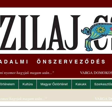
ADALMI ÖNSZERVEZŐDÉS
mi nyomot hagyjak magam után..."
VARGA DOMOKOS
Történelem
Kultúra
Magyar Őstörténet
Kakukk
Szerkesztő
omot hagyjak magam után..."
VARGA D