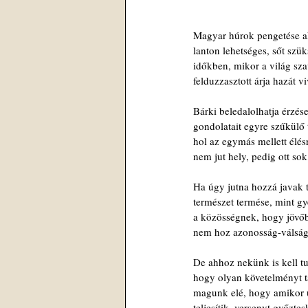
Magyar húrok pengetése a
lanton lehetséges, sőt szü
időkben, mikor a világ sza
felduzzasztott árja hazát v
Bárki beledalolhatja érzése
gondolatait egyre szűkülő 
hol az egymás mellett élés
nem jut hely, pedig ott so
Ha úgy jutna hozzá javak 
természet termése, mint g
a közösségnek, hogy jövő
nem hoz azonosság-válságo
De ahhoz nekünk is kell t
hogy olyan követelményt 
magunk elé, hogy amikor 
teljesítik, versenyt győztes