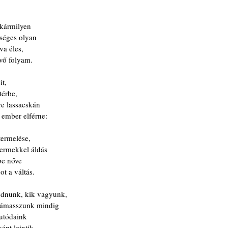
kármilyen
kséges olyan
va éles,
ivő folyam.
it,
térbe,
re lassacskán
k ember elférne:
termelése,
yermekkel áldás
be nőve
t a váltás.
udnunk, kik vagyunk,
támasszunk mindig
utódaink 
ként leintik.