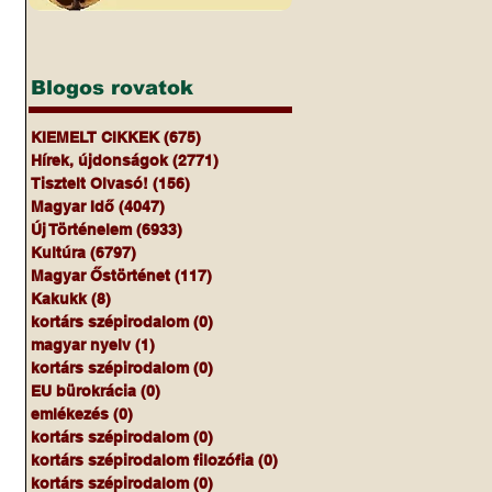
Blogos rovatok
KIEMELT CIKKEK
(675)
675 bejegyzés
Hírek, újdonságok
(2771)
2771 bejegyzés
Tisztelt Olvasó!
(156)
156 bejegyzés
Magyar Idő
(4047)
4047 bejegyzés
Új Történelem
(6933)
6933 bejegyzés
Kultúra
(6797)
6797 bejegyzés
Magyar Őstörténet
(117)
117 bejegyzés
Kakukk
(8)
8 bejegyzés
kortárs szépirodalom
(0)
0 bejegyzés
magyar nyelv
(1)
1 bejegyzés
kortárs szépirodalom
(0)
0 bejegyzés
EU bürokrácia
(0)
0 bejegyzés
emlékezés
(0)
0 bejegyzés
kortárs szépirodalom
(0)
0 bejegyzés
kortárs szépirodalom filozófia
(0)
0 bejegyzés
kortárs szépirodalom
(0)
0 bejegyzés