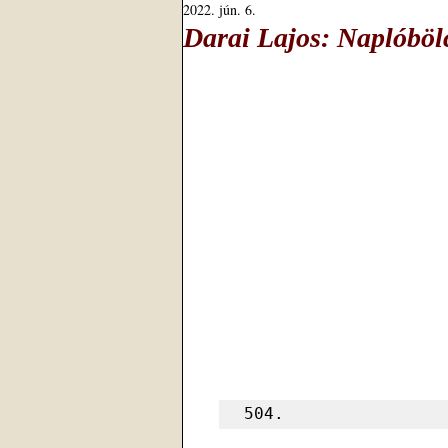
2022. jún. 6.
Darai Lajos: Naplóböl
504.