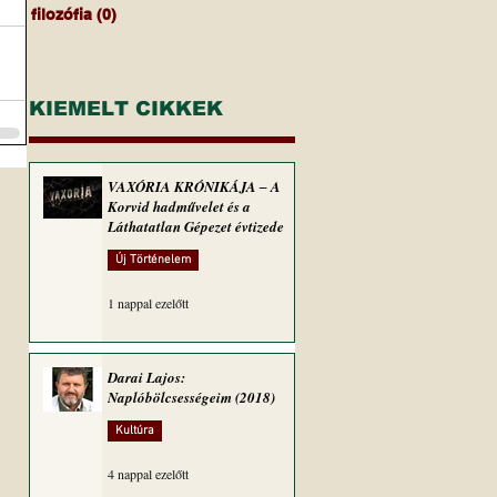
filozófia
(0)
0 bejegyzés
KIEMELT CIKKEK
VAXÓRIA KRÓNIKÁJA ‒ A
Korvid hadművelet és a
Láthatatlan Gépezet évtizede
Új Történelem
1 nappal ezelőtt
Darai Lajos:
Naplóbölcsességeim (2018)
Kultúra
4 nappal ezelőtt