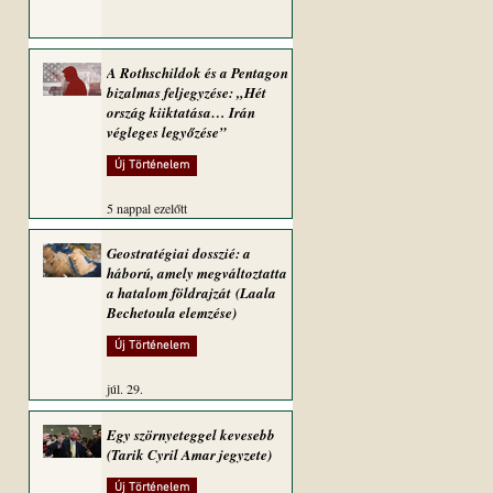
A Rothschildok és a Pentagon
bizalmas feljegyzése: „Hét
ország kiiktatása… Irán
végleges legyőzése”
Új Történelem
5 nappal ezelőtt
Geostratégiai dosszié: a
háború, amely megváltoztatta
a hatalom földrajzát (Laala
Bechetoula elemzése)
Új Történelem
júl. 29.
Egy szörnyeteggel kevesebb
(Tarik Cyril Amar jegyzete)
Új Történelem