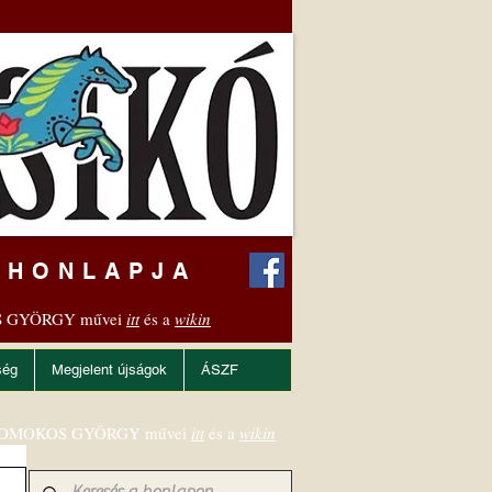
 HONLAPJA
 GYÖRGY művei
itt
és a
wikin
ség
Megjelent újságok
ÁSZF
OMOKOS GYÖRGY művei
itt
és a
wikin