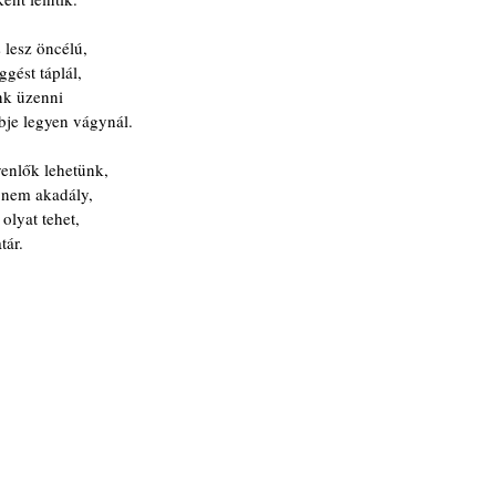
 lesz öncélú,
gést táplál,
nk üzenni
je legyen vágynál.
enlők lehetünk,
nem akadály, 
olyat tehet,
tár.