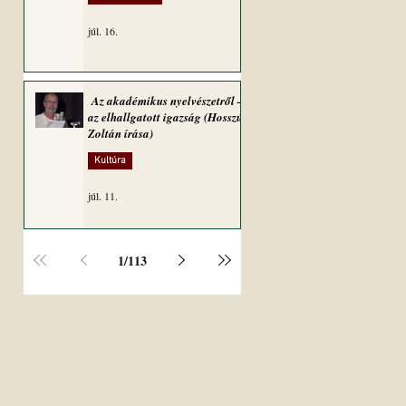
júl. 16.
Az akadémikus nyelvészetről –
az elhallgatott igazság (Hosszú
Zoltán írása)
Kultúra
júl. 11.
1
/
113