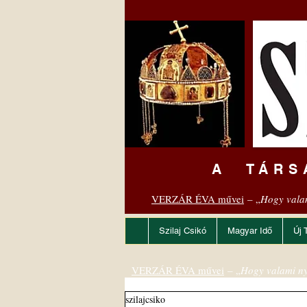
A TÁRS
VERZÁR ÉVA művei
– „
Hogy vala
Szilaj Csikó
Magyar Idő
Új 
VERZÁR ÉVA művei
– „
Hogy valami ny
szilajcsiko