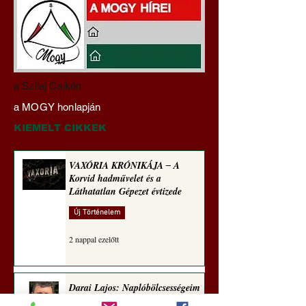
Darai Lajos:
Gyimóthy Gábor
a Szilaj Csikón
Naplóbölcsességeim
nyelvművelő gúnyv
a MOGY honlapján
(2023)
sorozata (1771)
KIEMELT CIKKEK
VAXÓRIA KRÓNIKÁJA ‒ A
Korvid hadművelet és a
Láthatatlan Gépezet évtizede
Új Történelem
2 nappal ezelőtt
Darai Lajos: Naplóbölcsességeim
(2018)