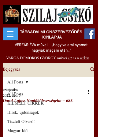
TÁRSADALMI ÖNSZERVEZŐDÉS
HONLAPJA
VERZÁR ÉVA művei – „Hogy valami nyomot
hagyjak magam után..."
VARGA DOMOKOS GYÖRGY művei
itt
és a
wikin
Bejegyzés
All Posts
szilajcsiko
All Posts
2022. dec. 6.
Darai Lajos: Naplóbölcsességeim – 685.
KIEMELT CIKKEK
Hírek, újdonságok
Tisztelt Olvasó!
Magyar Idő