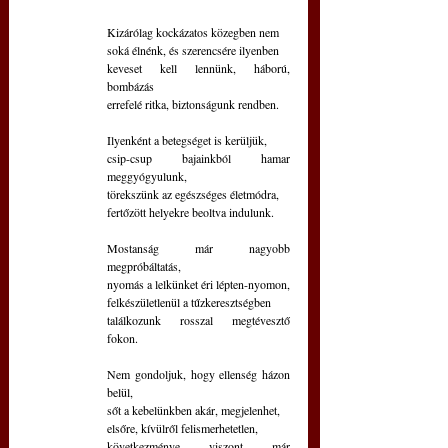
Kizárólag kockázatos közegben nem
soká élnénk, és szerencsére ilyenben
keveset kell lennünk, háború, 
bombázás
errefelé ritka, biztonságunk rendben.
Ilyenként a betegséget is kerüljük,
csip-csup bajainkból hamar 
meggyógyulunk,
törekszünk az egészséges életmódra,
fertőzött helyekre beoltva indulunk.
Mostanság már nagyobb 
megpróbáltatás,
nyomás a lelkünket éri lépten-nyomon,
felkészületlenül a tűzkeresztségben
találkozunk rosszal megtévesztő 
fokon. 
Nem gondoljuk, hogy ellenség házon 
belül,
sőt a kebelünkben akár, megjelenhet,
elsőre, kívülről felismerhetetlen,
következménye viszont már 