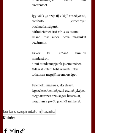
elrettenthet.
Így válik „a szép új világ” veszélyessé,
romboló „élménnyé” 
bizalmatlanságunk,
bárhol elérhet ártó vírus és eszme,
lassan már nincs hova magunkat 
bezárnunk.
Ekkor kell erőssé lennünk 
mindenáron,
hinni mindennapjaink jó értelmében,
áldással tölteni fohászkodásunkat,
tudatosan megújítva emberséget.
Felemelni magasra, aki elesett,
legszélesebben képezni eszményképet,
meghatározva szükséges határokat,
meghívni a jövőt: jelentől mit kéret.
kortárs szépirodalom
filozófia
Kultúra