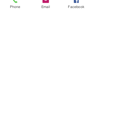
Phone
Email
Facebook
Kultúra
5 nappal ezelőtt
A Rothschildok és a Pentagon
bizalmas feljegyzése: „Hét ország
kiiktatása… Irán végleges
legyőzése”
Új Történelem
6 nappal ezelőtt
Geostratégiai dosszié: a háború,
amely megváltoztatta a hatalom
földrajzát (Laala Bechetoula
elemzése)
Új Történelem