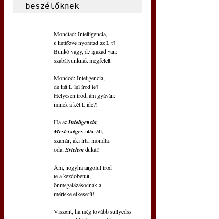
beszélőknek
 Mondtad: Intelligencia,
 s kettőzve nyomtad az L-t?
 Bunkó vagy, de igazad van:
 szabályunknak megfelelt.
 Mondod: Inteligencia,
 de két L-lel írod le?
 Helyesen írod, ám gyáván:
 minek a két L ide?!
 Ha az 
Inteligencia 
Mesterséges
 után áll,
 szamár, aki írta, mondta,
 oda: 
Értelem 
dukál!
 Ám, hogyha angolul írod
 le a kezdőbetűit,
 önmegalázásodnak a
 mértéke elkeserít!
 Viszont, ha még tovább süllyedsz