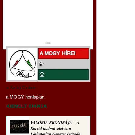
Darai Lajos:
Gyimóthy Gábor
a Szilaj Csikón
Naplóbölcsességeim
nyelvművelő gúnyv
a MOGY honlapján
(2024)
sorozata (1772)
KIEMELT CIKKEK
VAXÓRIA KRÓNIKÁJA ‒ A
Korvid hadművelet és a
Láthatatlan Gépezet évtizede