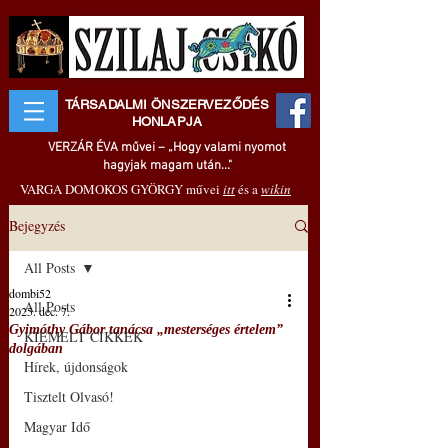
TÁRSADALMI ÖNSZERVEZŐDÉS
HONLAPJA
VERZÁR ÉVA művei – „Hogy valami nyomot
hagyjak magam után..."
VARGA DOMOKOS GYÖRGY művei
itt
és a
wikin
Bejegyzés
All Posts
dombi52
All Posts
2025. dec. 7.
Gyimóthy Gábor tanácsa „mesterséges értelem”
KIEMELT CIKKEK
dolgában
Hírek, újdonságok
Tisztelt Olvasó!
Magyar Idő