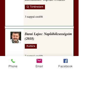
Új Történelem
3 nappal ezelőtt
Darai Lajos: Naplóbölcsességeim
(2018)
Kultúra
7 nappal ezelőtt
Phone
Email
Facebook
A Rothschildok és a Pentagon
bizalmas feljegyzése: „Hét ország
kiiktatása… Irán végleges
legyőzése”
Új Történelem
aug. 1.