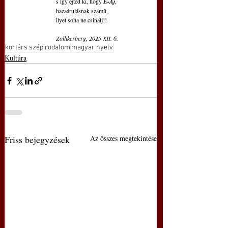
 s így ejted ki, hogy 
É-Áj
,
 hazaárulásnak számít,
 ilyet soha ne csinálj!!
 Zollikerberg, 2025 XII. 6.
kortárs szépirodalom
magyar nyelv
Kultúra
Friss bejegyzések
Az összes megtekintése