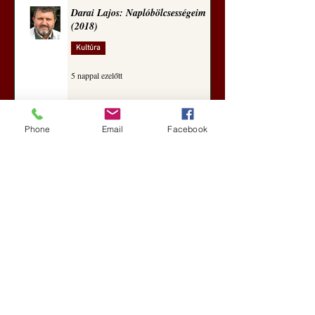
Darai Lajos: Naplóbölcsességeim
(2018)
Kultúra
5 nappal ezelőtt
Phone
Email
Facebook
A Rothschildok és a Pentagon
bizalmas feljegyzése: „Hét ország
kiiktatása… Irán végleges
legyőzése”
Új Történelem
6 nappal ezelőtt
Geostratégiai dosszié: a háború,
amely megváltoztatta a hatalom
földrajzát (Laala Bechetoula
elemzése)