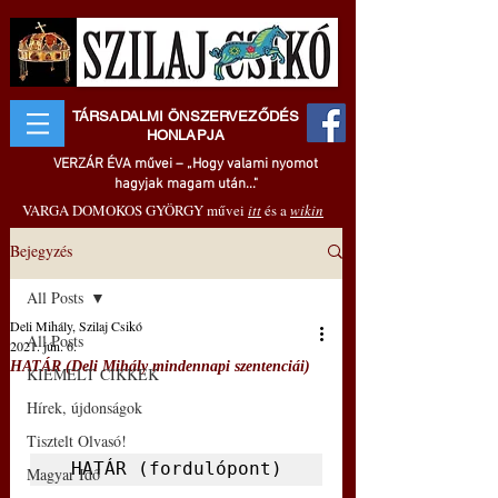
TÁRSADALMI ÖNSZERVEZŐDÉS
HONLAPJA
VERZÁR ÉVA művei – „Hogy valami nyomot
hagyjak magam után..."
VARGA DOMOKOS GYÖRGY művei
itt
és a
wikin
Bejegyzés
All Posts
Deli Mihály, Szilaj Csikó
All Posts
2021. jún. 6.
HATÁR (Deli Mihály mindennapi szentenciái)
KIEMELT CIKKEK
Hírek, újdonságok
Tisztelt Olvasó!
HATÁR (fordulópont)
Magyar Idő