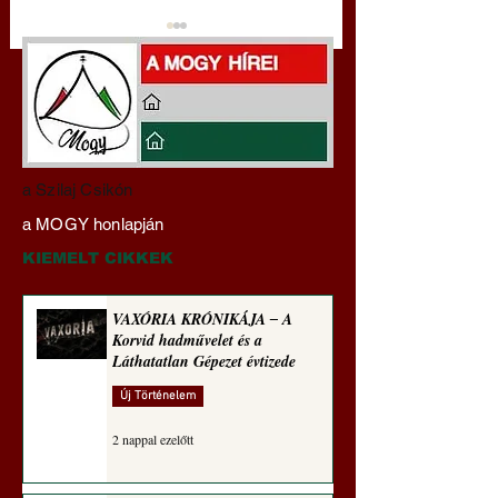
Darai Lajos:
Gyimóthy Gábor
a Szilaj Csikón
Naplóbölcsességeim
nyelvművelő gúnyv
a MOGY honlapján
(2023)
sorozata (1771)
KIEMELT CIKKEK
VAXÓRIA KRÓNIKÁJA ‒ A
Korvid hadművelet és a
Láthatatlan Gépezet évtizede
Új Történelem
2 nappal ezelőtt