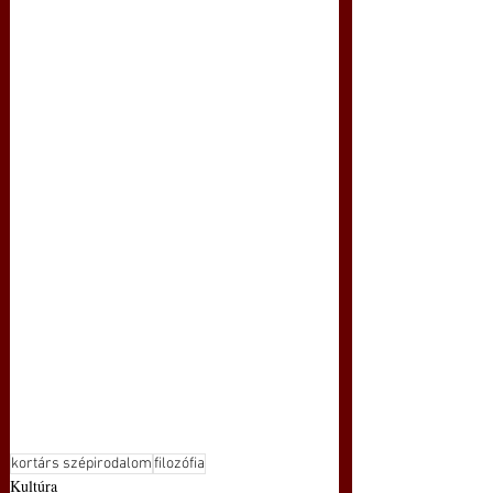
kortárs szépirodalom
filozófia
Kultúra