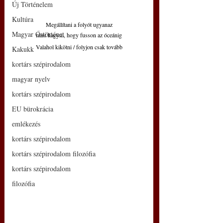
Új Történelem
Kultúra
Megállítani a folyót ugyanaz
Magyar Őstörténet
mint hagyni, hogy fusson az óceánig
Valahol kikötni / folyjon csak tovább
Kakukk
kortárs szépirodalom
magyar nyelv
kortárs szépirodalom
EU bürokrácia
emlékezés
kortárs szépirodalom
kortárs szépirodalom filozófia
kortárs szépirodalom
filozófia