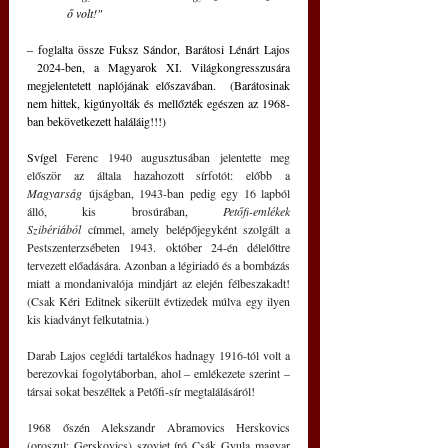
ő volt!"
‒ foglalta össze Fuksz Sándor, Barátosi Lénárt Lajos 
 2024-ben, a Magyarok XI. Világkongresszusára 
megjelentetett naplójának előszavában.  (Barátosinak 
nem hittek, kigúnyolták és mellőzték egészen az 1968-
ban bekövetkezett haláláig!!!)
Svígel
 Ferenc 1940 augusztusában jelentette meg 
először az általa hazahozott sírfotót: előbb a 
Magyarság
 újságban, 1943-ban pedig egy 16 lapból 
álló, kis brosúrában, 
Petőfi-emlékek 
Szibériából
 címmel, amely belépőjegyként szolgált a 
Pestszenterzsébeten 1943. október 24-én délelőttre 
tervezett előadására. Azonban a légiriadó és a bombázás 
miatt a mondanivalója mindjárt az elején félbeszakadt! 
(Csak Kéri Editnek sikerült évtizedek múlva egy ilyen 
kis kiadványt felkutatnia.)
Darab Lajos ceglédi tartalékos hadnagy 1916-tól volt a 
berezovkai fogolytáborban, ahol ‒ emlékezete szerint ‒ 
társai sokat beszéltek a Petőfi-sír megtalálásáról!
1968 őszén Alekszandr Abramovics Herskovics 
(oroszul: Gerskovics) szovjet író Csák Gyula magyar 