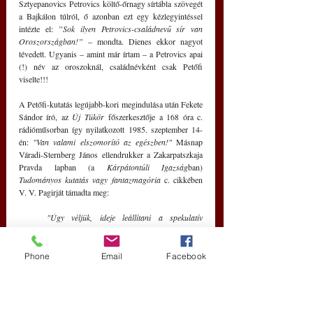
Sztyepanovics Petrovics költő-őrnagy sírtábla szövegét 
a Bajkálon túlról, ő azonban ezt egy kézlegyintéssel 
intézte el: 
”Sok ilyen Petrovics-családnevű sír van 
Oroszországban!”
 – mondta. Dienes ekkor nagyot 
tévedett. Ugyanis – amint már írtam – a Petrovics apai 
(!) név az oroszoknál, családnévként csak Petőfi 
viselte!!!
A Petőfi-kutatás legújabb-kori megindulása után Fekete 
Sándor író, az 
Új Tükör
 főszerkesztője a 168 óra c. 
rádióműsorban így nyilatkozott 1985. szeptember 14-
én: 
"Van valami elszomorító az egészben!"
 Másnap 
Váradi-Sternberg János ellendrukker a Zakarpatszkaja 
Pravda lapban (a 
Kárpátontúli Igazság
ban) 
Tudományos kutatás vagy fantazmagória 
c. cikkében 
V. V. Pagirját támadta meg:
"Úgy véljük, ideje leállítani a spekulatív 
találgatásokat a költő tragikus halálával 
kapcsolatban, amelyek lealacsonyítják az 
emlékét... Az exhumálás természetesen 
Phone
Email
Facebook
tévedésmentes adatokkal szolgálhat, de 
eredménye számunkra nem kétséges!”
 – írta 
gúnyosan.