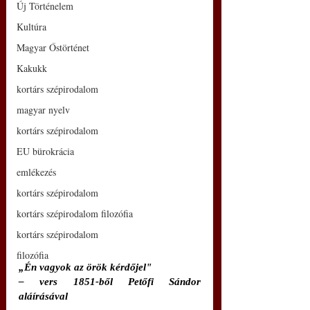
Új Történelem
Kultúra
Magyar Őstörténet
Kakukk
kortárs szépirodalom
magyar nyelv
kortárs szépirodalom
EU bürokrácia
emlékezés
kortárs szépirodalom
kortárs szépirodalom filozófia
kortárs szépirodalom
filozófia
„Én vagyok az örök kérdőjel" 
– vers 1851-ből Petőfi Sándor 
aláírásával 