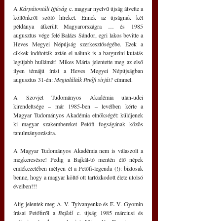
A 
Kárpátontúli Ifjúság
 c. magyar nyelvű újság átvette a 
költőnkről szóló híreket. Ennek az újságnak két 
példánya átkerült Magyarországra … és 1985 
augusztus vége felé Balázs Sándor, egri lakos bevitte a 
Heves Megyei Népújság szerkesztőségébe. Ezek a 
cikkek indították aztán el nálunk is a barguzini kutatás 
legújabb hullámát! Mikes Márta jelentette meg az első 
ilyen témájú írást a Heves Megyei Népújságban 
augusztus 31-én: 
Megtalálták Petőfi sírját?
 címmel.
A Szovjet Tudományos Akadémia ulan-udei 
kirendeltsége – már 1985-ben ‒ levélben kérte a 
Magyar Tudományos Akadémia elnökségét: küldjenek 
ki magyar szakembereket Petőfi fogságának közös 
tanulmányozására.
A Magyar Tudományos Akadémia nem is válaszolt a 
megkeresésre! Pedig a Bajkál-tó mentén élő népek 
emlékezetében mélyen él a Petőfi-legenda (!): biztosak 
benne, hogy a magyar költő ott tartózkodott élete utolsó 
éveiben!!!
Alig jelentek meg A. V. Tyivanyenko és E. V. Gyomin 
írásai Petőfiről a 
Bajkál
 c. újság 1985 márciusi és 