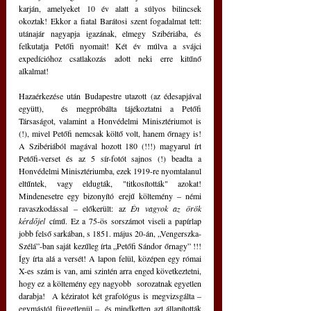
karján, amelyeket 10 év alatt a súlyos bilincsek 
okoztak! Ekkor a fiatal Barátosi szent fogadalmat tett: 
utánajár nagyapja igazának, elmegy Szibériába, és 
felkutatja Petőfi nyomait! Két év múlva a svájci 
expedícióhoz csatlakozás adott neki erre kitűnő 
alkalmat!
Hazaérkezése után Budapestre utazott (az édesapjával 
együtt),  és megpróbálta tájékoztatni a Petőfi 
Társaságot, valamint a Honvédelmi Minisztériumot is 
(!), mivel Petőfi nemcsak költő volt, hanem őrnagy is! 
A Szibériából magával hozott 180 (!!!) magyarul írt 
Petőfi-verset és az 5 sír-fotót sajnos (!) beadta a 
Honvédelmi Minisztériumba, ezek 1919-re nyomtalanul 
eltűntek, vagy eldugták, "titkosították" azokat! 
Mindenesetre egy bizonyító erejű költemény – némi 
ravaszkodással – előkerült: az 
Én vagyok az örök 
kérdőjel
 című. Ez a 75-ös sorszámot viseli a papírlap 
jobb felső sarkában, s 1851. május 20-án, „Vengerszka-
Szélá”-ban saját kezűleg írta „Petőfi Sándor őrnagy” !!! 
Így írta alá a versét! A lapon felül, középen egy római 
X-es szám is van, ami szintén arra enged következtetni, 
hogy ez a költemény egy nagyobb  sorozatnak egyetlen 
darabja!  A kéziratot két grafológus is megvizsgálta ‒ 
egymástól függetlenül ‒, és mindketten azt állapították 