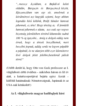
"...messze Ázsiában, a Bajkál-tó keleti 
oldalán,  Barguzin  és  Barguzinszk között, 
Iljiszunszkban van egy sír, amelynek a 
körülményei azt hagyják sejtetni, hogy abban 
legendás hírű költőnk, Petőfi Sándor hamvai 
pihennek, ez tény! Hogy tényleg az  Ő fennkölt 
hamvai pihennek-e alatta,  azt csak egy vegyes 
bizottság jelenlétében történő kihantolás tudná 
100 %-ig igazolni... Amíg a dolgok odáig nem 
érnek, hogy a tények beszélhetnek, mert 
beszélni fognak, addig senki ne legyen pápább 
a pápánál, és ne akarjon több ezer kilométerre 
lévő dolgok felett felebbezhetetlenül pálcát 
törni!"
(Utóbb derült ki, hogy Otto von Geck professzor az I. 
világháború előtti években ‒ miközben három és fél év 
alatt, a kutatócsoportjával bejárta egész Ázsiát ‒ 
külföldi hatalmaknak: Németországnak, Japánnak és az 
USA-nak kémkedett!)
Az I. világháborús magyar hadifoglyok hírei