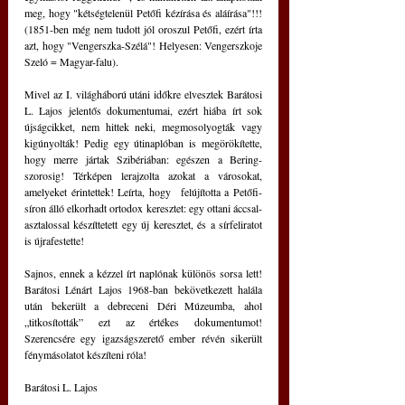
meg, hogy "kétségtelenül Petőfi kézírása és aláírása"!!! 
(1851-ben még nem tudott jól oroszul Petőfi, ezért írta 
azt, hogy "Vengerszka-Szélá"! Helyesen: Vengerszkoje 
Szeló = Magyar-falu).
Mivel az I. világháború utáni időkre elvesztek Barátosi 
L. Lajos jelentős dokumentumai, ezért hiába írt sok 
újságcikket, nem hittek neki, megmosolyogták vagy 
kigúnyolták! Pedig egy útinaplóban is megörökítette, 
hogy merre jártak Szibériában: egészen a Bering-
szorosig! Térképen lerajzolta azokat a városokat, 
amelyeket érintettek! Leírta, hogy  felújította a Petőfi-
síron álló elkorhadt ortodox keresztet: egy ottani áccsal-
asztalossal készíttetett egy új keresztet, és a sírfeliratot 
is újrafestette!
Sajnos, ennek a kézzel írt naplónak különös sorsa lett! 
Barátosi Lénárt Lajos 1968-ban bekövetkezett halála 
után bekerült a debreceni Déri Múzeumba, ahol 
„titkosították” ezt az értékes dokumentumot! 
Szerencsére egy igazságszerető ember révén sikerült 
fénymásolatot készíteni róla!
Barátosi L. Lajos