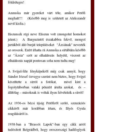
földrétegre!
Annuska már gyereket várt tőle, amikor Petőfi 
meghalt!!!   (Később meg is született az Alekszandr 
nevű kisfia.)
Iliszunszk régi neve Eliszun volt (mongolul homokot 
jelent.)  A Barguzintól északabbra fekvő, mongol 
jurtákból álló burját településeket  "Ázsiának" nevezték 
az oroszok. Ezért írhatta rá Annuska a sírtáblára később 
az "Ázsia" szót az elhalálozás helyéül, viszont az 
elhalálozás napját pontosan soha nem tudta meg!
A Svígel-féle fényképekről még csak annyit, hogy 
Sándor József özvegye szerint nem biztos, hogy Svígel 
készíttette a sírról a fotókat,  mivel kint a 
fogolytáborban valaki pénzért árulta azokat,  és ‒ 
állítólag ‒ másoknak is voltak ilyen felvételeik a sírról!
Az 1936-os bécsi újság Petőfiről szóló, szenzációs 
cikkéről már korábban írtam, és Illyés Gyula 
reagálásáról is.
1938-ban a "Brassói Lapok"-ban egy cikk arról 
tudósított Belgrádból, hogy oroszországi hadifoglyok 