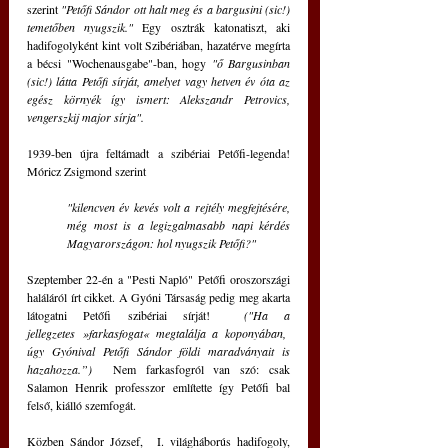
szerint 
"Petőfi Sándor ott halt meg és a bargusini (sic!) 
temetőben nyugszik."
 Egy osztrák katonatiszt, aki 
hadifogolyként kint volt Szibériában, hazatérve megírta 
a bécsi "Wochenausgabe"-ban, hogy 
"ő Bargusinban 
(sic!) látta Petőfi sírját, amelyet vagy hetven év óta az 
egész környék így ismert: Alekszandr Petrovics, 
vengerszkij major sírja".
1939-ben újra feltámadt a szibériai Petőfi-legenda! 
Móricz Zsigmond szerint
"kilencven év kevés volt a rejtély megfejtésére, 
még most is a legizgalmasabb napi kérdés 
Magyarországon: hol nyugszik Petőfi?"
Szeptember 22-én a "Pesti Napló" Petőfi oroszországi 
haláláról írt cikket. A Gyóni Társaság pedig meg akarta 
látogatni Petőfi szibériai sírját!  
("Ha a 
jellegzetes »farkasfogat« megtalálja a koponyában,  
úgy Gyónival Petőfi Sándor földi maradványait is 
hazahozza.”)  
Nem farkasfogról van szó: csak 
Salamon Henrik professzor említette így Petőfi bal 
felső, kiálló szemfogát.
Közben Sándor József,  I. világháborús hadifogoly, 