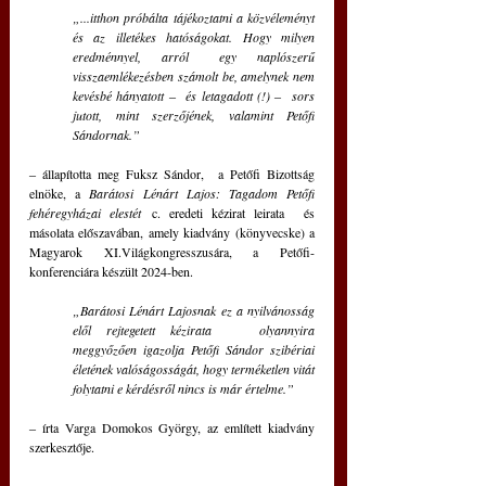
„...itthon próbálta tájékoztatni a közvéleményt 
és az illetékes hatóságokat. Hogy milyen 
eredménnyel,  arról   egy  naplószerű 
visszaemlékezésben számolt be, amelynek nem 
kevésbé hányatott ‒  és letagadott (!) ‒  sors 
jutott, mint szerzőjének, valamint Petőfi 
Sándornak.” 
‒ 
állapította meg Fuksz Sándor,  a Petőfi Bizottság 
elnöke, a 
Barátosi Lénárt Lajos: Tagadom Petőfi 
fehéregyházai elestét
 c. eredeti kézirat leirata  és 
másolata előszavában, amely kiadvány (könyvecske) a 
Magyarok XI.Világkongresszusára, a Petőfi-
konferenciára készült 2024-ben.
„Barátosi Lénárt Lajosnak ez a nyilvánosság 
elől rejtegetett kézirata   olyannyira 
meggyőzően igazolja Petőfi Sándor szibériai 
életének valóságosságát, hogy terméketlen vitát 
folytatni e kérdésről nincs is már értelme.”
‒ írta Varga Domokos György, az említett kiadvány 
szerkesztője.