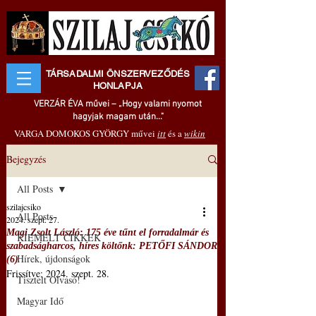
TÁRSADALMI ÖNSZERVEZŐDÉS
HONLAPJA
VERZÁR ÉVA művei – „Hogy valami nyomot
hagyjak magam után..."
VARGA DOMOKOS GYÖRGY művei
itt
és a
wikin
Bejegyzés
All Posts
szilajcsiko
All Posts
2024. szept. 27.
Magi Zsolt László: 175 éve tűnt el forradalmár és
KIEMELT CIKKEK
szabadságharcos, híres költőnk: PETŐFI SÁNDOR
Hírek, újdonságok
(6)
Frissítve:
2024. szept. 28.
Tisztelt Olvasó!
Magyar Idő