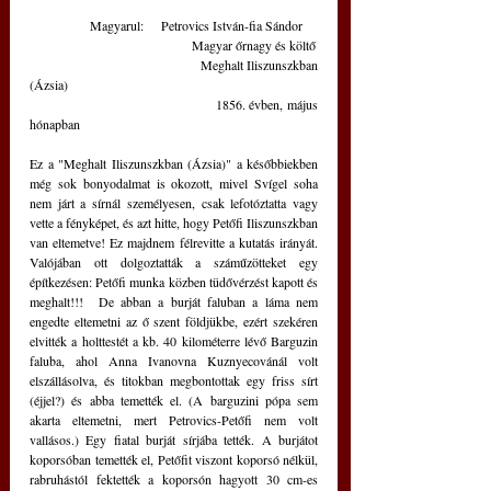
              Magyarul:    Petrovics István-fia Sándor
                                     Magyar őrnagy és költő
                                     Meghalt Iliszunszkban 
(Ázsia)
                                     1856. évben, május 
hónapban
Ez a "Meghalt Iliszunszkban (Ázsia)" a későbbiekben 
még sok bonyodalmat is okozott, mivel Svígel soha 
nem járt a sírnál személyesen, csak lefotóztatta vagy 
vette a fényképet, és azt hitte, hogy Petőfi Iliszunszkban 
van eltemetve! Ez majdnem félrevitte a kutatás irányát. 
Valójában ott dolgoztatták a száműzötteket egy 
építkezésen: Petőfi munka közben tüdővérzést kapott és 
meghalt!!!  De abban a burját faluban a láma nem 
engedte eltemetni az ő szent földjükbe, ezért szekéren 
elvitték a holttestét a kb. 40 kilométerre lévő Barguzin 
faluba, ahol Anna Ivanovna Kuznyecovánál volt 
elszállásolva, és titokban megbontottak egy friss sírt 
(éjjel?) és abba temették el. (A barguzini pópa sem 
akarta eltemetni, mert Petrovics-Petőfi nem volt 
vallásos.) Egy fiatal burját sírjába tették. A burjátot 
koporsóban temették el, Petőfit viszont koporsó nélkül, 
rabruhástól fektették a koporsón hagyott 30 cm-es 