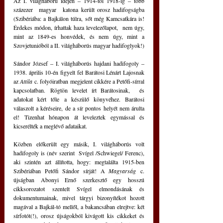
Az I. világháború idején ‒ 1914-től 1918-ig ‒ több 
százezer  magyar  katona került orosz hadifogságba 
(Szibériába: a Bajkálon túlra, sőt még Kamcsatkára is! 
Érdekes módon, írhattak haza levelezőlapot,  nem úgy, 
mint az 1849-es honvédek, és nem úgy, mint a 
Szovjetunióból a II. világháborús magyar hadifoglyok!)
Sándor József ‒ I. világháborús hajdani hadifogoly ‒ 
1938. április 10-én figyelt fel Barátosi Lénárt Lajosnak 
az 
Attila
 c. folyóiratban megjelent cikkére a Petőfi-sírral 
kapcsolatban. Rögtön levelet írt Barátosinak,  és 
adatokat kért tőle a készülő könyvéhez. Barátosi 
válaszolt a kéréseire, de a sír pontos helyét nem árulta 
el! Tizenhat hónapon át leveleztek egymással és 
kicserélték a meglévő adataikat.
Közben előkerült egy másik, I. világháborús volt 
hadifogoly is (név szerint  Svígel /Schwiegel/ Ferenc), 
aki szintén azt állította, hogy: megtalálta 1915-ben 
Szibériában Petőfi Sándor sírját! A 
Magyarság
 c. 
újságban Abonyi Ernő szerkesztő egy hosszú 
cikksorozatot szentelt Svígel elmondásának és 
dokumentumainak, mivel tárgyi bizonyítékot hozott 
magával a Bajkál-tó mellől, a bakancsában elrejtve: két 
sírfotót(!), orosz újságokból kivágott kis cikkeket és 