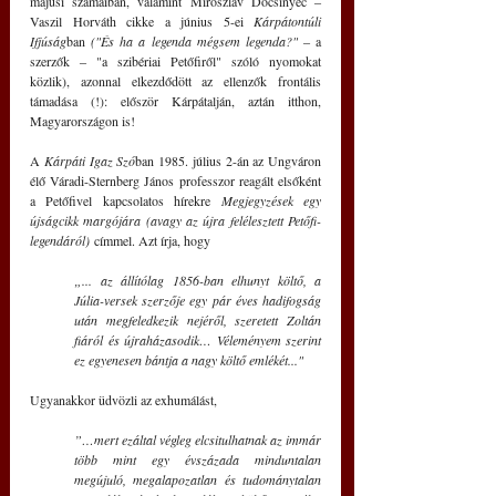
májusi számaiban, valamint Miroszláv Docsinyec ‒ 
Vaszil Horváth cikke a június 5-ei 
Kárpátontúli 
Ifjúság
ban 
("És ha a legenda mégsem legenda?"
 ‒ a 
szerzők ‒ "a szibériai Petőfiről" szóló nyomokat 
közlik), azonnal elkezdődött az ellenzők frontális 
támadása (!): először Kárpátalján, aztán itthon, 
Magyarországon is!
A 
Kárpáti Igaz Szó
ban 1985. július 2-án az Ungváron 
élő Váradi-Sternberg János professzor reagált elsőként 
a Petőfivel kapcsolatos hírekre 
Megjegyzések egy 
újságcikk margójára (avagy az újra felélesztett Petőfi-
legendáról)
 címmel. Azt írja, hogy
„... az állítólag 1856-ban elhunyt költő, a 
Júlia-versek szerzője egy pár éves hadifogság 
után megfeledkezik nejéről, szeretett Zoltán 
fiáról és újraházasodik… Véleményem szerint 
ez egyenesen bántja a nagy költő emlékét..." 
Ugyanakkor üdvözli az exhumálást,
”…mert ezáltal végleg elcsitulhatnak az immár 
több mint egy évszázada minduntalan 
megújuló, megalapozatlan és tudománytalan 