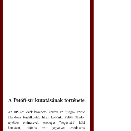
A Petőfi-sír kutatásának története
Az 1850-es évek közepétől kezdve az újságok szinte 
állandóan foglalkoztak híres költőnk, Petőfi Sándor 
rejtélyes eltűnésével, esetleges ”segesvári” hősi 
halálával, különös testi jegyeivel, csodálatos 