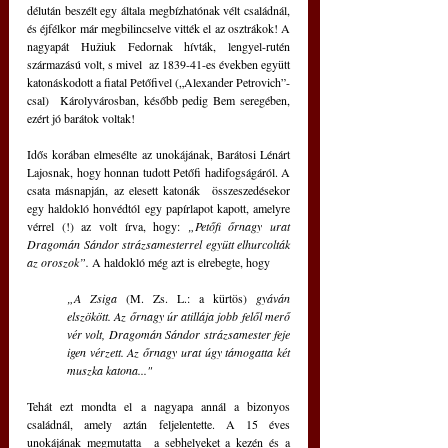
délután beszélt egy általa megbízhatónak vélt családnál, 
és éjfélkor már megbilincselve vitték el az osztrákok! A 
nagyapát Hužiuk Fedornak hívták, lengyel-rutén 
származású volt, s mivel  az 1839-41-es években együtt 
katonáskodott a fiatal Petőfivel („Alexander Petrovich”-
csal)  Károlyvárosban, később pedig Bem seregében, 
ezért jó barátok voltak!
Idős korában elmesélte az unokájának, Barátosi Lénárt 
Lajosnak, hogy honnan tudott Petőfi hadifogságáról. A 
csata másnapján, az elesett katonák  összeszedésekor 
egy haldokló honvédtól egy papírlapot kapott, amelyre 
vérrel (!) az volt írva, hogy: 
„Petőfi őrnagy urat 
Dragomán Sándor strázsamesterrel együtt elhurcolták 
az oroszok”. 
A haldokló még azt is elrebegte, hogy
„A Zsiga 
(M. Zs. L.: a kürtös) 
gyáván 
elszökött. Az őrnagy úr atillája jobb felől merő 
vér volt, Dragomán Sándor strázsamester feje 
igen vérzett. Az őrnagy urat úgy támogatta két 
muszka katona..."
Tehát ezt mondta el a nagyapa annál a bizonyos 
családnál, amely aztán feljelentette. A 15 éves 
unokájának megmutatta  a sebhelyeket a kezén és a 