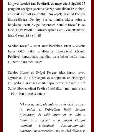
könyvet kezdett írni Petőfiről, és megvette Svigeltől 35 
pengőért (ez igen jelentős összeg volt abban az időben) 
az egyik sírfotót (a sírtábla fényképét) készülő könyve 
illusztrálására. De úgy írta le, mintha találta volna a 
fényképet, ezért Svígel beperelte! Sándor József is azt 
hitte, hogy Petőfi Iliszunszkajában (sic!) van eltemetve, 
tehát ő sem járt a sírnál!
Sándor József ‒ mint már korábban írtam ‒ elkérte 
Falus Ottó Páltól a dédapja titkosírással készült, 
Petőfivel kapcsolatos naplóját, de a héber betűk miatt 
(!) nem sokra ment vele!
Sándor József és Svígel Ferenc ádáz harcot vívott 
egymással (!) a bíróságon és a sajtóban az elsőségért 
(!), pedig Barátosi Lénárt Lajos hozta elsőként a hírt 
Szibériából az ottani Petőfi-sírról! (Ezt ‒ mint már írtam 
‒ 1914-ben közzé is tette!)
"Ő volt az első, aki tudatosan és célirányosan 
(!) indult el Szibériába Petőfi Sándor 
nyomában, és több mint 50 év után ‒ 
tudomásunk szerint ‒ ő hozott először 
magával értékelhető dokumentumokat, 
magyarul írott verseket ‒ így az első áldozat is 