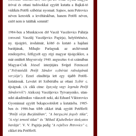
íróval és ottani tudósokkal együtt kutatta a Bajkál-tó 
vidékén Petőfi szibériai nyomait. Sajnos, nem Petrovics 
néven keresték a levéltárakban, hanem Petőfi néven, 
ezért nem is találtak semmit!
1984-ben a Munkácson élő Vaszil Vaszilovics Pahirja 
(oroszul: Vaszilij Vasziljevics Pagirja), helytörténész, 
ny. újságíró, irodalmár, költő és kutató a hajdani 
barátjának, Mihajlo Parlagnak az archívumát 
rendezgetve, felfigyelt egy régi magyar újságcikkre, a 
már említett 
Magyarság
 1940. augusztus 4-ei számában 
Magyar-Csík József interjújára 
Svígel
 Ferenccel 
(”Folytatódik Petőfi Sándor szibériai rabságának 
verziója"). 
Ezzel elindítója lett egy újabb Petőfi-
kutatásnak. Levelet írt Szibériába az ottani 
Szibir
 c. 
újságnak. (A cikk címe: 
Igazság vagy legenda Petőfi 
Sándorról?
) Alekszej Vasziljevics Tyivanyenko, ulan-
udei akadémikus válaszolt neki, aki Eduard Viktorovics 
Gyominnal együtt bekapcsolódott a kutatásba. 1985-
ben és 1986-ban több cikket írtak együtt Petőfiről: 
"Petőfi sírja Burjátiában", "A barguzini fogoly titka", 
"A régi temető titkai"
 és 
"Mihail Kjuhelbeker titokzatos 
barátja"
. V. V. Pagirja pedig 
"A rejtélyes Petrovics"
 c. 
cikket írta Petőfiről.