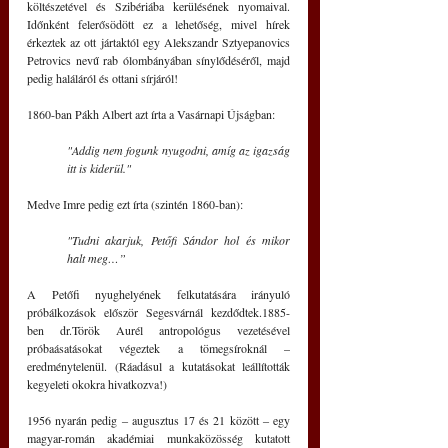
költészetével és Szibériába kerülésének nyomaival. 
Időnként felerősödött ez a lehetőség, mivel hírek 
érkeztek az ott jártaktól egy Alekszandr Sztyepanovics 
Petrovics nevű rab ólombányában sínylődéséről, majd 
pedig haláláról és ottani sírjáról!
1860-ban Pákh Albert azt írta a Vasárnapi Újságban:
"Addig nem fogunk nyugodni, amíg az igazság 
itt is kiderül."
Medve Imre pedig ezt írta (szintén 1860-ban):
"Tudni akarjuk, Petőfi Sándor hol és mikor 
halt meg…”
A Petőfi nyughelyének felkutatására irányuló 
próbálkozások először Segesvárnál kezdődtek.1885-
ben dr.Török Aurél antropológus vezetésével 
próbaásatásokat végeztek a tömegsíroknál – 
eredménytelenül. (Ráadásul a kutatásokat leállították 
kegyeleti okokra hivatkozva!)
1956 nyarán pedig ‒ augusztus 17 és 21 között ‒ egy 
magyar-román akadémiai munkaközösség kutatott 