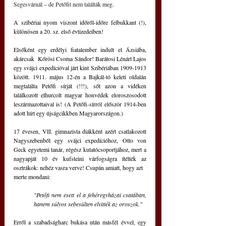
Segesvárnál ‒ de Petőfit nem találták meg.
A szibériai nyom viszont időről-időre felbukkant (!), 
különösen a 20. sz. első évtizedeiben!
Elsőként egy erdélyi fiatalember indult el Ázsiába, 
akárcsak  Kőrösi Csoma Sándor! Barátosi Lénárt Lajos 
egy svájci expedícióval járt kint Szibériában 1909-1913 
között. 1911. május 12-én a Bajkál-tó keleti oldalán 
megtalálta Petőfi sírját (!!!), sőt azon a vidéken 
találkozott elhurcolt magyar honvédek eloroszosodott 
leszármazottaival is! (A Petőfi-sírról először 1914-ben 
adott hírt egy újságcikkben Magyarországon.)
17 évesen, VII. gimnazista diákként azért csatlakozott 
Nagyszebenből egy svájci expedícióhoz, Otto von 
Geck egyetemi tanár, régész kutatócsoportjához, mert a 
nagyapját 10 év kufsteini várfogságra ítélték az 
osztrákok: nehéz vasra verve! Csupán amiatt, hogy azt
merte mondani:
"Petőfi nem esett el a fehéregyházai csatában, 
hanem súlyos sebesülten elvitték az oroszok."
Erről a szabadságharc bukása után másfél évvel, egy 