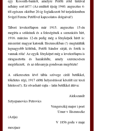
egy Kossuth-bankót, amelyre Petőfi zöld tintával 
néhány sort írt!!! (Az említett újság 1940. augusztus 4-
től egészen október 20-ig foglalkozott bő terjedelemben 
Svígel Ferenc Petőfivel kapcsolatos dolgaival!)
Tábori levelezőlapon már 1915. augusztus 15-én 
megírta a szüleinek és a feleségének a szenzációs hírt, 
1916. március 12-én pedig még a fényképek hírét is: 
miszerint magyar katonák Iliszunszkban (!) megtalálták 
legnagyobb költőnk, Petőfi Sándor sírját, és fotók is 
vannak róla! Az egyik fényképet még a levelezőlapra is 
ráragasztotta és hazaküldte, amely szerencsésen 
megérkezett,  és az édesanyja gondosan megőrizte!
A sírkereszten lévő tábla szövege cirill betűkkel, 
tökéletes régi, 1917 előtti helyesírással készült (ez teszi 
hitelessé!). Ez olvasható rajta ‒ latin betűkkel átírva:
                                     Alekszandr 
Sztyepanovics Petrovics
                                     Vengerszkij major i poet
                                     Umer v Iliszunszke 
(Azija)
                                     V 1856 godu v maje 
meszjace