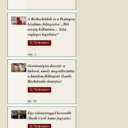
A Rothschildok és a Pentagon
bizalmas feljegyzése: „Hét
ország kiiktatása… Irán
végleges legyőzése”
Új Történelem
aug. 1.
Geostratégiai dosszié: a
háború, amely megváltoztatta
a hatalom földrajzát (Laala
Bechetoula elemzése)
Új Történelem
júl. 29.
Egy szörnyeteggel kevesebb
(Tarik Cyril Amar jegyzete)
Új Történelem