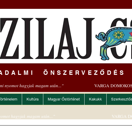
ADALMI ÖNSZERVEZŐDÉS
mi nyomot hagyjak magam után..."
VARGA DOMOKOS
Történelem
Kultúra
Magyar Őstörténet
Kakukk
Szerkesztő
omot hagyjak magam után..."
VARGA D