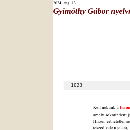
2024. aug. 13.
Gyimóthy Gábor nyelvm
1023
trau
Kell nekünk a 
amely sokmindent je
Hiszen érthetetlenné
teszed vele a jelent,