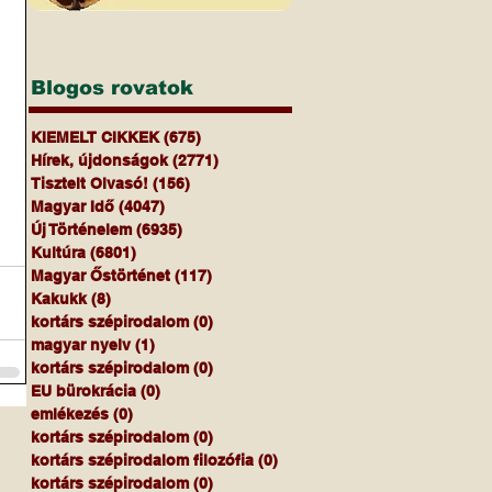
Blogos rovatok
KIEMELT CIKKEK
(675)
675 bejegyzés
Hírek, újdonságok
(2771)
2771 bejegyzés
Tisztelt Olvasó!
(156)
156 bejegyzés
Magyar Idő
(4047)
4047 bejegyzés
Új Történelem
(6935)
6935 bejegyzés
Kultúra
(6801)
6801 bejegyzés
Magyar Őstörténet
(117)
117 bejegyzés
Kakukk
(8)
8 bejegyzés
kortárs szépirodalom
(0)
0 bejegyzés
magyar nyelv
(1)
1 bejegyzés
kortárs szépirodalom
(0)
0 bejegyzés
EU bürokrácia
(0)
0 bejegyzés
emlékezés
(0)
0 bejegyzés
kortárs szépirodalom
(0)
0 bejegyzés
kortárs szépirodalom filozófia
(0)
0 bejegyzés
kortárs szépirodalom
(0)
0 bejegyzés