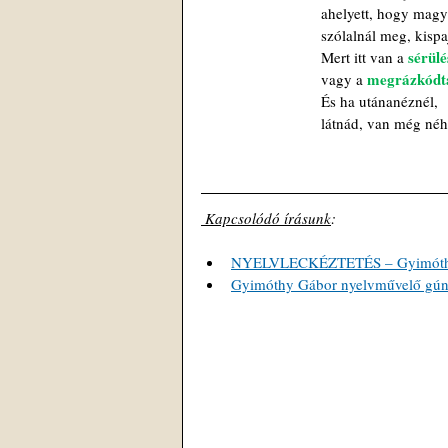
ahelyett, hogy magy
szólalnál meg, kispa
sérülé
Mert itt van a 
megrázkódt
vagy a 
És ha utánanéznél,
látnád, van még néh
 Kapcsolódó írásunk
: 
NYELVLECKÉZTETÉS – Gyimóthy G
Gyimóthy Gábor nyelvművelő gúnyv