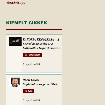
filozófia
(0)
0 bejegyzés
KIEMELT CIKKEK
VAXÓRIA KRÓNIKÁJA ‒ A
Korvid hadművelet és a
Láthatatlan Gépezet évtizede
Új Történelem
3 nappal ezelőtt
Darai Lajos:
Naplóbölcsességeim (2018)
Kultúra
6 nappal ezelőtt