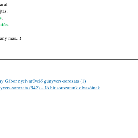
arul
jtás.
s
,
atás
.
ány más...!
ábor nyelvművelő gúnyvers-sorozata (1)
ers-sorozata (542) – Jó hír sorozatunk olvasóinak