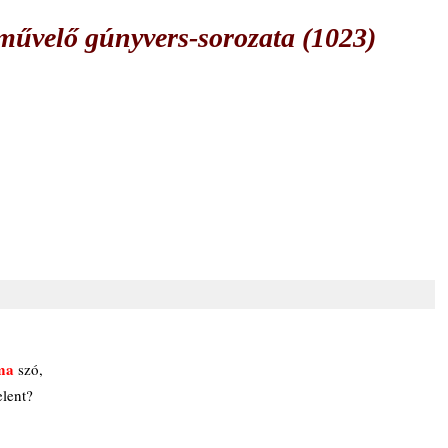
űvelő gúnyvers-sorozata (1023)
ma
 szó,
lent?