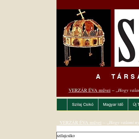
A TÁRS
VERZÁR ÉVA művei
– „
Hogy vala
Szilaj Csikó
Magyar Idő
Új 
VERZÁR ÉVA művei
– „
Hogy valami ny
szilajcsiko