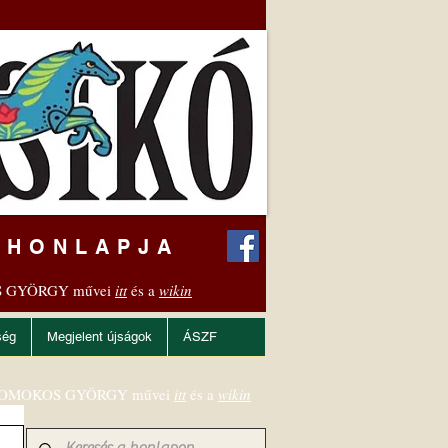
 HONLAPJA
 GYÖRGY művei
itt
és a
wikin
ség
Megjelent újságok
ÁSZF
OMOKOS GYÖRGY művei
itt
és a
wikin