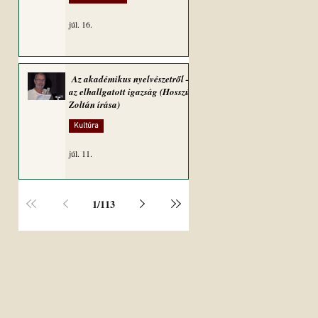
júl. 16.
Az akadémikus nyelvészetről –
az elhallgatott igazság (Hosszú
Zoltán írása)
Kultúra
júl. 11.
1
/
113