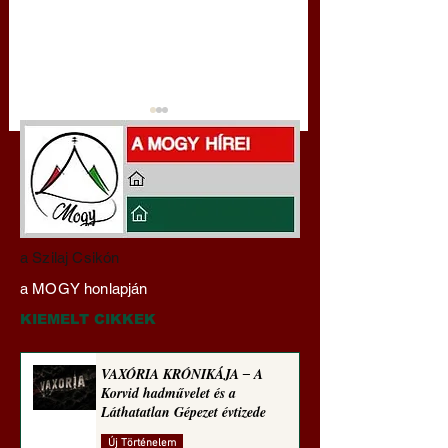
Darai Lajos:
Gyimóthy Gábor
a Szilaj Csikón
Naplóbölcsességeim
nyelvművelő gúnyv
a MOGY honlapján
(2026)
sorozata (1774)
KIEMELT CIKKEK
VAXÓRIA KRÓNIKÁJA ‒ A
Korvid hadművelet és a
Láthatatlan Gépezet évtizede
Új Történelem