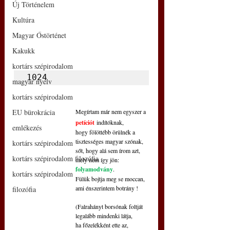
Új Történelem
Kultúra
Magyar Őstörténet
Kakukk
kortárs szépirodalom
1024
magyar nyelv
kortárs szépirodalom
EU bürokrácia
Megírtam már nem egyszer a
petíciót
 indítóknak,
emlékezés
hogy fölöttébb örülnék a
tisztességes magyar szónak,
kortárs szépirodalom
sőt, hogy alá sem írom azt,
kortárs szépirodalom filozófia
mely nem így jön: 
folyamodvány
.
kortárs szépirodalom
Fülük bojtja meg se moccan,
ami énszerintem botrány !
filozófia
(Falrahányt borsónak foltját
legalább mindenki látja,
ha főzelékként ette az,