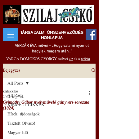
TÁRSADALMI ÖNSZERVEZŐDÉS
HONLAPJA
VERZÁR ÉVA művei – „Hogy valami nyomot
hagyjak magam után..."
VARGA DOMOKOS GYÖRGY művei
itt
és a
wikin
Bejegyzés
All Posts
szilajcsiko
All Posts
2024. aug. 14.
Gyimóthy Gábor nyelvművelő gúnyvers-sorozata
KIEMELT CIKKEK
(1024)
Hírek, újdonságok
Tisztelt Olvasó!
Magyar Idő