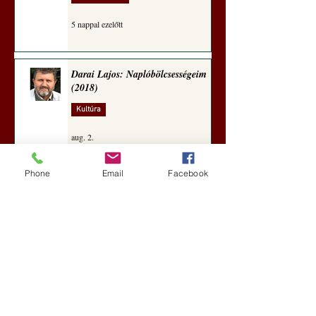
5 nappal ezelőtt
Darai Lajos: Naplóbölcsességeim
(2018)
Kultúra
aug. 2.
Phone
Email
Facebook
A Rothschildok és a Pentagon
bizalmas feljegyzése: „Hét ország
kiiktatása… Irán végleges
legyőzése”
Új Történelem
aug. 1.