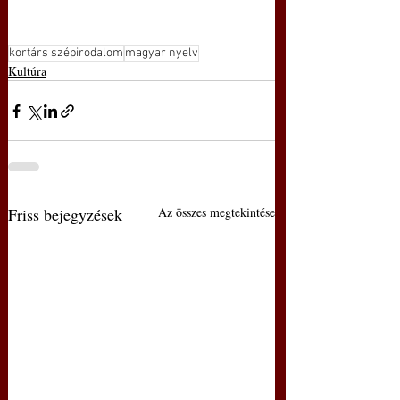
kortárs szépirodalom
magyar nyelv
Kultúra
Friss bejegyzések
Az összes megtekintése