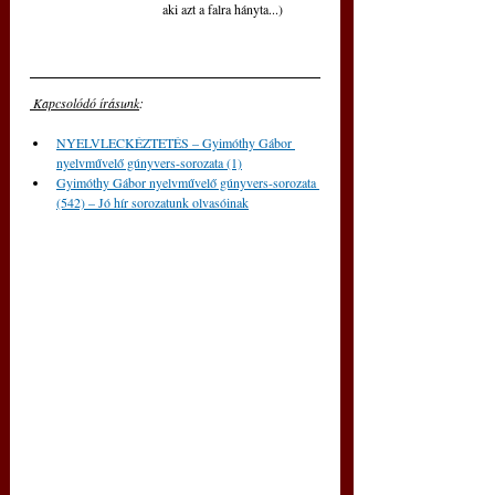
aki azt a falra hányta...)
 Kapcsolódó írásunk
: 
NYELVLECKÉZTETÉS – Gyimóthy Gábor 
nyelvművelő gúnyvers-sorozata (1)
Gyimóthy Gábor nyelvművelő gúnyvers-sorozata 
(542) – Jó hír sorozatunk olvasóinak