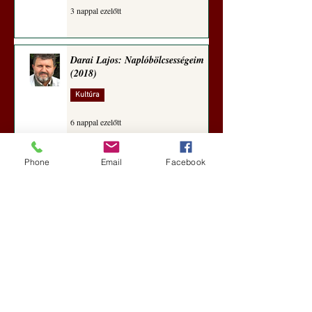
3 nappal ezelőtt
Darai Lajos: Naplóbölcsességeim
(2018)
Kultúra
6 nappal ezelőtt
Phone
Email
Facebook
A Rothschildok és a Pentagon
bizalmas feljegyzése: „Hét ország
kiiktatása… Irán végleges
legyőzése”
Új Történelem
6 nappal ezelőtt
Geostratégiai dosszié: a háború,