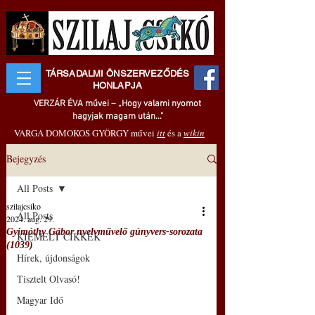
TÁRSADALMI ÖNSZERVEZŐDÉS
HONLAPJA
VERZÁR ÉVA művei – „Hogy valami nyomot
hagyjak magam után..."
VARGA DOMOKOS GYÖRGY művei
itt
és a
wikin
Bejegyzés
All Posts
szilajcsiko
All Posts
2024. aug. 29.
Gyimóthy Gábor nyelvművelő gúnyvers-sorozata
KIEMELT CIKKEK
(1039)
Hírek, újdonságok
Tisztelt Olvasó!
Magyar Idő