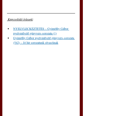
 Kapcsolódó írásunk
: 
NYELVLECKÉZTETÉS – Gyimóthy Gábor 
nyelvművelő gúnyvers-sorozata (1)
Gyimóthy Gábor nyelvművelő gúnyvers-sorozata 
(542) – Jó hír sorozatunk olvasóinak