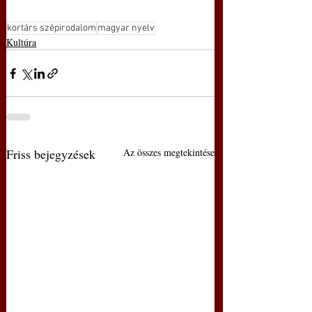
kortárs szépirodalom
magyar nyelv
Kultúra
Friss bejegyzések
Az összes megtekintése