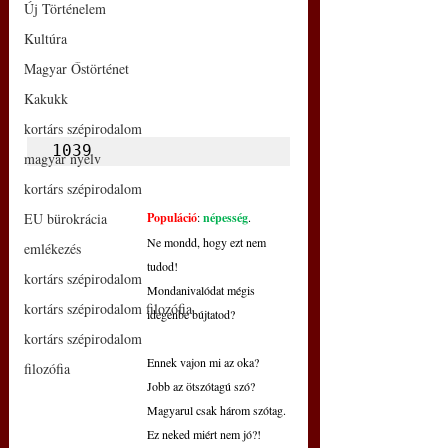
Új Történelem
Kultúra
Magyar Őstörténet
Kakukk
kortárs szépirodalom
1039
magyar nyelv
kortárs szépirodalom
EU bürokrácia
Populáció
: 
népesség
.
Ne mondd, hogy ezt nem 
emlékezés
tudod!
kortárs szépirodalom
Mondanivalódat mégis
kortárs szépirodalom filozófia
idegenbe bújtatod?
kortárs szépirodalom
Ennek vajon mi az oka?
filozófia
Jobb az ötszótagú szó?
Magyarul csak három szótag.
Ez neked miért nem jó?!