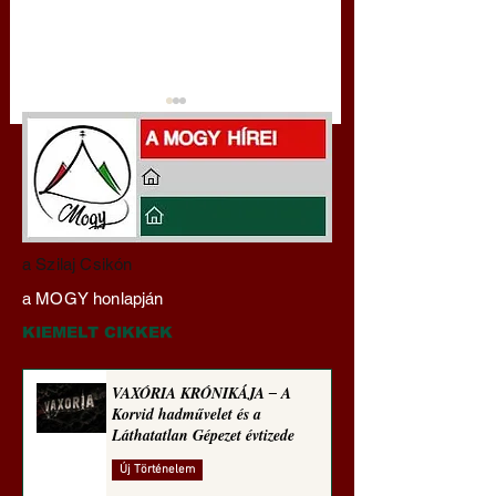
Darai Lajos:
Gyimóthy Gábor
a Szilaj Csikón
Naplóbölcsességeim
nyelvművelő gúnyv
a MOGY honlapján
(2023)
sorozata (1771)
KIEMELT CIKKEK
VAXÓRIA KRÓNIKÁJA ‒ A
Korvid hadművelet és a
Láthatatlan Gépezet évtizede
Új Történelem