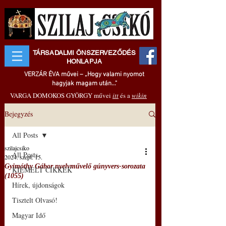
TÁRSADALMI ÖNSZERVEZŐDÉS
HONLAPJA
VERZÁR ÉVA művei – „Hogy valami nyomot
hagyjak magam után..."
VARGA DOMOKOS GYÖRGY művei
itt
és a
wikin
Bejegyzés
All Posts
szilajcsiko
All Posts
2024. szept. 15.
Gyimóthy Gábor nyelvművelő gúnyvers-sorozata
KIEMELT CIKKEK
(1055)
Hírek, újdonságok
Tisztelt Olvasó!
Magyar Idő