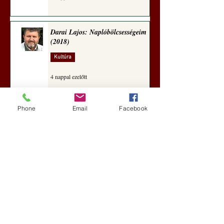
Darai Lajos: Naplóbölcsességeim
(2018)
Kultúra
4 nappal ezelőtt
Phone
Email
Facebook
A Rothschildok és a Pentagon
bizalmas feljegyzése: „Hét ország
kiiktatása… Irán végleges
legyőzése”
Új Történelem
5 nappal ezelőtt
Geostratégiai dosszié: a háború,
amely megváltoztatta a hatalom