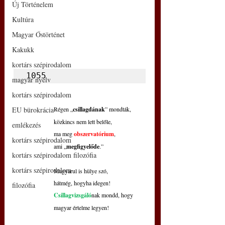
Új Történelem
Kultúra
Magyar Őstörténet
Kakukk
kortárs szépirodalom
1055
magyar nyelv
kortárs szépirodalom
EU bürokrácia
Régen „
csillagdának
” mondták,
közkincs nem lett belőle,
emlékezés
ma meg 
obszervatórium
,
kortárs szépirodalom
ami „
megfigyelőde
.”
kortárs szépirodalom filozófia
kortárs szépirodalom
Magyarul is hülye szó,
hátmég, hogyha idegen!
filozófia
Csillagvizsgáló
nak mondd, hogy
magyar értelme legyen!