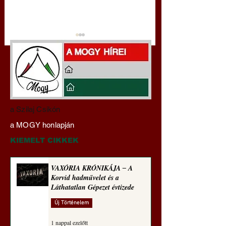
Darai Lajos:
Gyimóthy Gábor
a Szilaj Csikón
Naplóbölcsességeim
nyelvművelő gúnyv
a MOGY honlapján
(2022)
sorozata (1770)
KIEMELT CIKKEK
VAXÓRIA KRÓNIKÁJA ‒ A
Korvid hadművelet és a
Láthatatlan Gépezet évtizede
Új Történelem
1 nappal ezelőtt