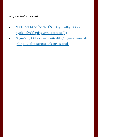
 Kapcsolódó írásunk
: 
NYELVLECKÉZTETÉS – Gyimóthy Gábor 
nyelvművelő gúnyvers-sorozata (1)
Gyimóthy Gábor nyelvművelő gúnyvers-sorozata 
(542) – Jó hír sorozatunk olvasóinak