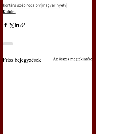
kortárs szépirodalom
magyar nyelv
Kultúra
Friss bejegyzések
Az összes megtekintése