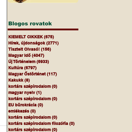
Blogos rovatok
KIEMELT CIKKEK
(675)
675 bejegyzés
Hírek, újdonságok
(2771)
2771 bejegyzés
Tisztelt Olvasó!
(156)
156 bejegyzés
Magyar Idő
(4047)
4047 bejegyzés
Új Történelem
(6933)
6933 bejegyzés
Kultúra
(6797)
6797 bejegyzés
Magyar Őstörténet
(117)
117 bejegyzés
Kakukk
(8)
8 bejegyzés
kortárs szépirodalom
(0)
0 bejegyzés
magyar nyelv
(1)
1 bejegyzés
kortárs szépirodalom
(0)
0 bejegyzés
EU bürokrácia
(0)
0 bejegyzés
emlékezés
(0)
0 bejegyzés
kortárs szépirodalom
(0)
0 bejegyzés
kortárs szépirodalom filozófia
(0)
0 bejegyzés
kortárs szépirodalom
(0)
0 bejegyzés