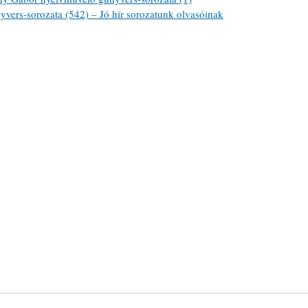
ers-sorozata (542) – Jó hír sorozatunk olvasóinak