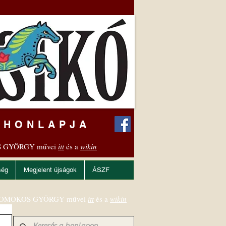
 HONLAPJA
 GYÖRGY művei
itt
és a
wikin
ség
Megjelent újságok
ÁSZF
OMOKOS GYÖRGY művei
itt
és a
wikin