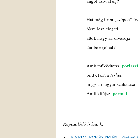
angol szóval élj?!
Hát még ilyen „szépen” ír
Nem lesz eleged
attól, hogy az olvasója
tán belegebed?
porlasz
Amit működtetsz: 
bírd el ezt a 
terhet
,
hogy a magyar szabatosab
permet
Amit kifújsz: 
.
 Kapcsolódó írásunk
: 
NYELVLECKÉZTETÉS – Gyimóthy G