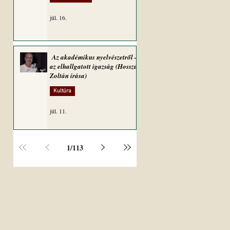
júl. 16.
Az akadémikus nyelvészetről –
az elhallgatott igazság (Hosszú
Zoltán írása)
Kultúra
júl. 11.
1
/
113