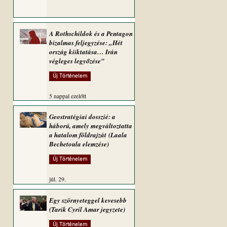
A Rothschildok és a Pentagon
bizalmas feljegyzése: „Hét
ország kiiktatása… Irán
végleges legyőzése”
Új Történelem
5 nappal ezelőtt
Geostratégiai dosszié: a
háború, amely megváltoztatta
a hatalom földrajzát (Laala
Bechetoula elemzése)
Új Történelem
júl. 29.
Egy szörnyeteggel kevesebb
(Tarik Cyril Amar jegyzete)
Új Történelem