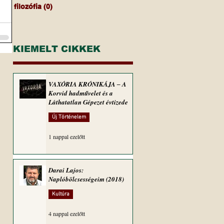
filozófia
(0)
0 bejegyzés
KIEMELT CIKKEK
VAXÓRIA KRÓNIKÁJA ‒ A
Korvid hadművelet és a
Láthatatlan Gépezet évtizede
Új Történelem
1 nappal ezelőtt
Darai Lajos:
Naplóbölcsességeim (2018)
Kultúra
4 nappal ezelőtt