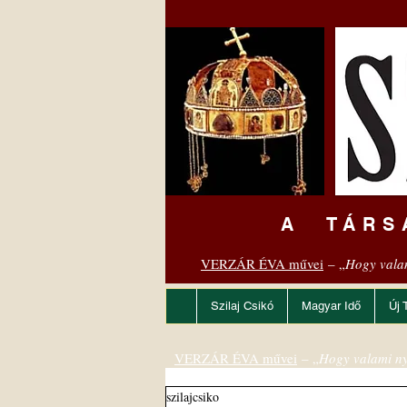
A TÁRS
VERZÁR ÉVA művei
– „
Hogy vala
Szilaj Csikó
Magyar Idő
Új 
VERZÁR ÉVA művei
– „
Hogy valami ny
szilajcsiko