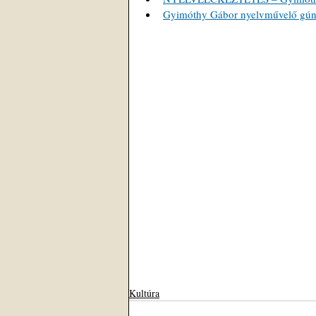
Gyimóthy Gábor nyelvművelő gúnyv
Kultúra