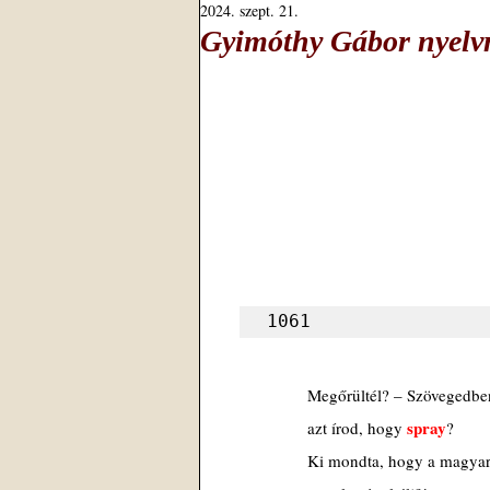
2024. szept. 21.
Gyimóthy Gábor nyelvm
1061
Megőrültél? – Szövegedbe
spray
azt írod, hogy 
?
Ki mondta, hogy a magya