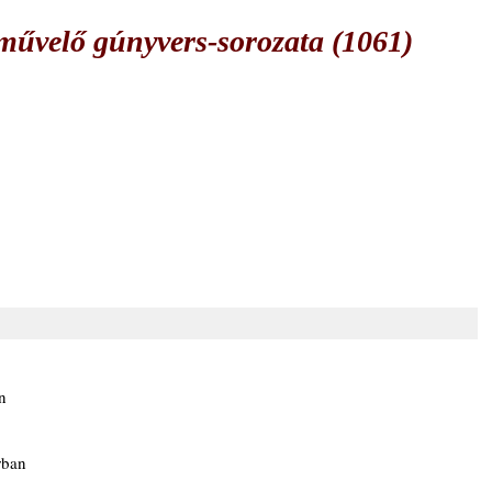
űvelő gúnyvers-sorozata (1061)
n
rban