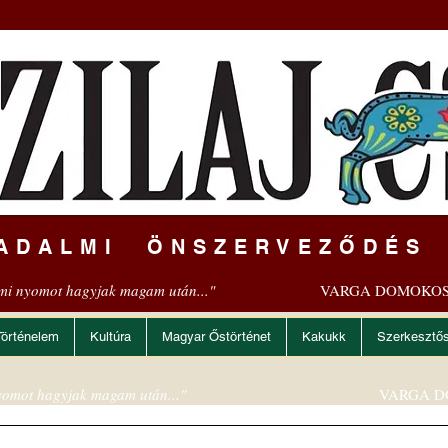
ADALMI ÖNSZERVEZŐDÉS
mi nyomot hagyjak magam után..."
VARGA DOMOKOS
Történelem
Kultúra
Magyar Őstörténet
Kakukk
Szerkesztő
omot hagyjak magam után..."
VARGA D