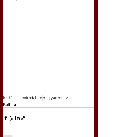
kortárs szépirodalom
magyar nyelv
Kultúra