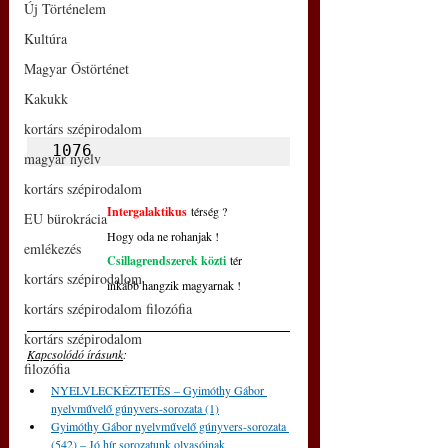
Új Történelem
Kultúra
Magyar Őstörténet
Kakukk
kortárs szépirodalom
1076
magyar nyelv
kortárs szépirodalom
Intergalaktikus
 térség ?
EU bürokrácia
Hogy oda ne rohanjak !
emlékezés
Csillagrendszerek közti
 tér
kortárs szépirodalom
inkább hangzik magyarnak !
kortárs szépirodalom filozófia
kortárs szépirodalom
Kapcsolódó írásunk
: 
filozófia
NYELVLECKÉZTETÉS – Gyimóthy Gábor 
nyelvművelő gúnyvers-sorozata (1)
Gyimóthy Gábor nyelvművelő gúnyvers-sorozata 
(542) – Jó hír sorozatunk olvasóinak