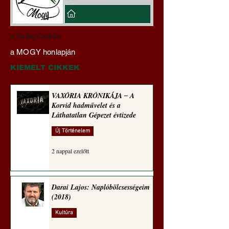
Darai Lajos:
Gyimóthy Gábor
a Szilaj Csikón
Naplóbölcsességeim
nyelvművelő gúnyv
a MOGY honlapján
(2022)
sorozata (1770)
KIEMELT CIKKEK
VAXÓRIA KRÓNIKÁJA ‒ A
Korvid hadművelet és a
Láthatatlan Gépezet évtizede
Új Történelem
2 nappal ezelőtt
Darai Lajos: Naplóbölcsességeim
(2018)
Kultúra