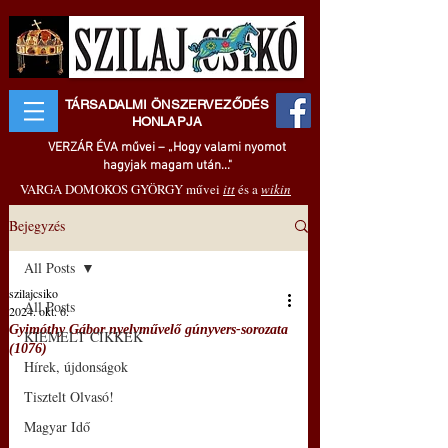
TÁRSADALMI ÖNSZERVEZŐDÉS
HONLAPJA
VERZÁR ÉVA művei – „Hogy valami nyomot
hagyjak magam után..."
VARGA DOMOKOS GYÖRGY művei
itt
és a
wikin
Bejegyzés
All Posts
szilajcsiko
All Posts
2024. okt. 6.
Gyimóthy Gábor nyelvművelő gúnyvers-sorozata
KIEMELT CIKKEK
(1076)
Hírek, újdonságok
Tisztelt Olvasó!
Magyar Idő