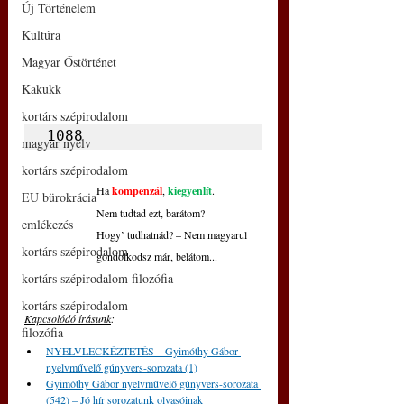
Új Történelem
Kultúra
Magyar Őstörténet
Kakukk
kortárs szépirodalom
1088
magyar nyelv
kortárs szépirodalom
Ha 
kompenzál
, 
kiegyenlít
.
EU bürokrácia
Nem tudtad ezt, barátom?
emlékezés
Hogy’ tudhatnád? – Nem magyarul
kortárs szépirodalom
gondolkodsz már, belátom...
kortárs szépirodalom filozófia
kortárs szépirodalom
Kapcsolódó írásunk
: 
filozófia
NYELVLECKÉZTETÉS – Gyimóthy Gábor 
nyelvművelő gúnyvers-sorozata (1)
Gyimóthy Gábor nyelvművelő gúnyvers-sorozata 
(542) – Jó hír sorozatunk olvasóinak