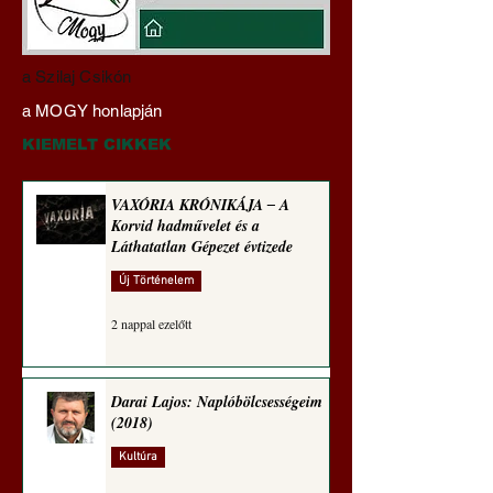
Darai Lajos:
Gyimóthy Gábor
a Szilaj Csikón
Naplóbölcsességeim
nyelvművelő gúnyv
a MOGY honlapján
(2023)
sorozata (1771)
KIEMELT CIKKEK
VAXÓRIA KRÓNIKÁJA ‒ A
Korvid hadművelet és a
Láthatatlan Gépezet évtizede
Új Történelem
2 nappal ezelőtt
Darai Lajos: Naplóbölcsességeim
(2018)
Kultúra