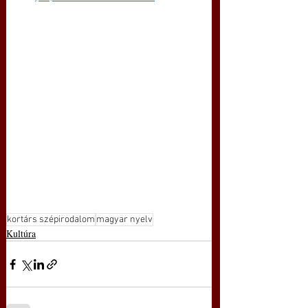
kortárs szépirodalom
magyar nyelv
Kultúra