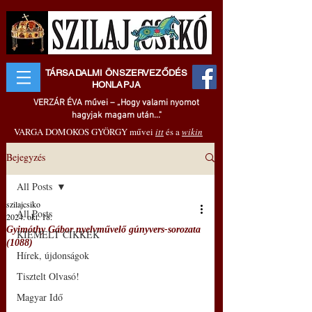
TÁRSADALMI ÖNSZERVEZŐDÉS
HONLAPJA
VERZÁR ÉVA művei – „Hogy valami nyomot
hagyjak magam után..."
VARGA DOMOKOS GYÖRGY művei
itt
és a
wikin
Bejegyzés
All Posts
szilajcsiko
All Posts
2024. okt. 18.
Gyimóthy Gábor nyelvművelő gúnyvers-sorozata
KIEMELT CIKKEK
(1088)
Hírek, újdonságok
Tisztelt Olvasó!
Magyar Idő