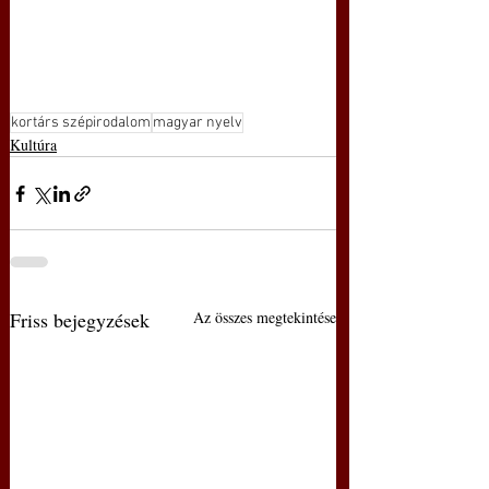
kortárs szépirodalom
magyar nyelv
Kultúra
Friss bejegyzések
Az összes megtekintése