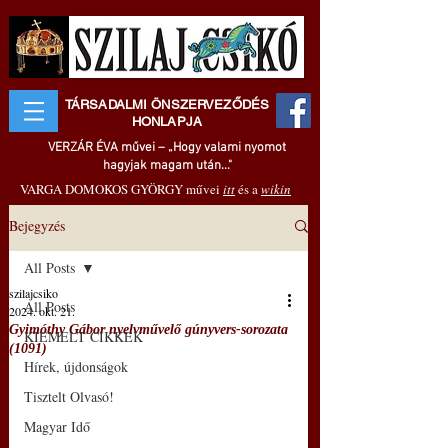
TÁRSADALMI ÖNSZERVEZŐDÉS
HONLAPJA
VERZÁR ÉVA művei – „Hogy valami nyomot
hagyjak magam után..."
VARGA DOMOKOS GYÖRGY művei
itt
és a
wikin
Bejegyzés
All Posts
szilajcsiko
All Posts
2024. okt. 21.
Gyimóthy Gábor nyelvművelő gúnyvers-sorozata
KIEMELT CIKKEK
(1091)
Hírek, újdonságok
Tisztelt Olvasó!
Magyar Idő