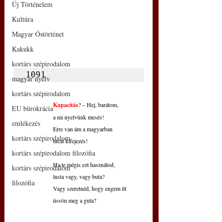
Új Történelem
Kultúra
Magyar Őstörténet
Kakukk
kortárs szépirodalom
1091
magyar nyelv
kortárs szépirodalom
Kapacitás
? – Hej, barátom,
EU bürokrácia
a mi nyelvünk mesés!
emlékezés
Erre van ám a magyarban
kortárs szépirodalom
tucat kifejezés!
kortárs szépirodalom filozófia
Ha te mégis ezt használod,
kortárs szépirodalom
lusta vagy, vagy buta?
filozófia
Vagy szeretnéd, hogy engem itt
üssön meg a guta?