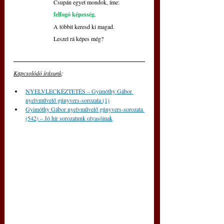
Csupán egyet mondok, íme:
felfogó képesség
.
A többit keresd ki magad.
Leszel rá képes még?
Kapcsolódó írásunk
: 
NYELVLECKÉZTETÉS – Gyimóthy Gábor 
nyelvművelő gúnyvers-sorozata (1)
Gyimóthy Gábor nyelvművelő gúnyvers-sorozata 
(542) – Jó hír sorozatunk olvasóinak