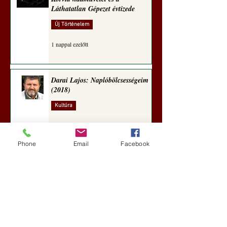
Láthatatlan Gépezet évtizede
Új Történelem
1 nappal ezelőtt
Darai Lajos: Naplóbölcsességeim
(2018)
Kultúra
4 nappal ezelőtt
Phone
Email
Facebook
A Rothschildok és a Pentagon
bizalmas feljegyzése: „Hét ország
kiiktatása… Irán végleges
legyőzése”
Új Történelem