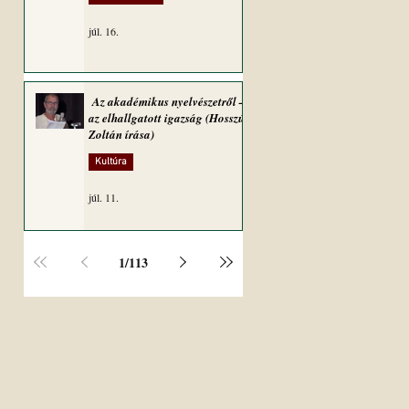
júl. 16.
Az akadémikus nyelvészetről –
az elhallgatott igazság (Hosszú
Zoltán írása)
Kultúra
júl. 11.
1
/
113