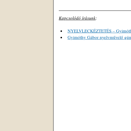
Kapcsolódó írásunk
: 
NYELVLECKÉZTETÉS – Gyimóthy G
Gyimóthy Gábor nyelvművelő gúnyv