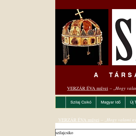
A TÁRS
VERZÁR ÉVA művei
– „
Hogy vala
Szilaj Csikó
Magyar Idő
Új 
VERZÁR ÉVA művei
– „
Hogy valami ny
szilajcsiko