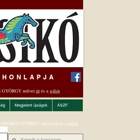
 HONLAPJA
 GYÖRGY művei
itt
és a
wikin
ség
Megjelent újságok
ÁSZF
OMOKOS GYÖRGY művei
itt
és a
wikin