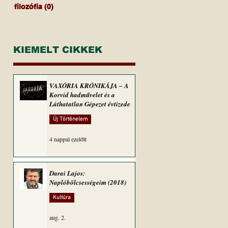
filozófia
(0)
0 bejegyzés
KIEMELT CIKKEK
VAXÓRIA KRÓNIKÁJA ‒ A
Korvid hadművelet és a
Láthatatlan Gépezet évtizede
Új Történelem
4 nappal ezelőtt
Darai Lajos:
Naplóbölcsességeim (2018)
Kultúra
aug. 2.