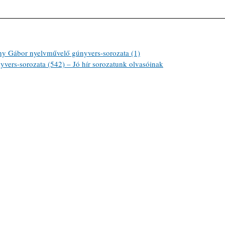
ábor nyelvművelő gúnyvers-sorozata (1)
ers-sorozata (542) – Jó hír sorozatunk olvasóinak