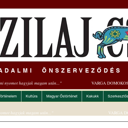
ADALMI ÖNSZERVEZŐDÉS
mi nyomot hagyjak magam után..."
VARGA DOMOKOS
Történelem
Kultúra
Magyar Őstörténet
Kakukk
Szerkesztő
omot hagyjak magam után..."
VARGA D