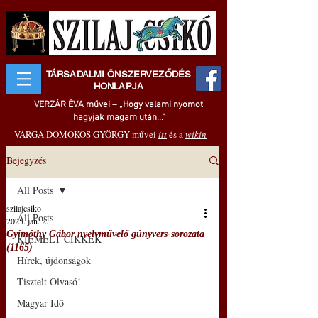
TÁRSADALMI ÖNSZERVEZŐDÉS
HONLAPJA
VERZÁR ÉVA művei – „Hogy valami nyomot
hagyjak magam után..."
VARGA DOMOKOS GYÖRGY művei
itt
és a
wikin
Bejegyzés
All Posts
szilajcsiko
All Posts
2025. jan. 2.
Gyimóthy Gábor nyelvművelő gúnyvers-sorozata
KIEMELT CIKKEK
(1165)
Hírek, újdonságok
Tisztelt Olvasó!
Magyar Idő