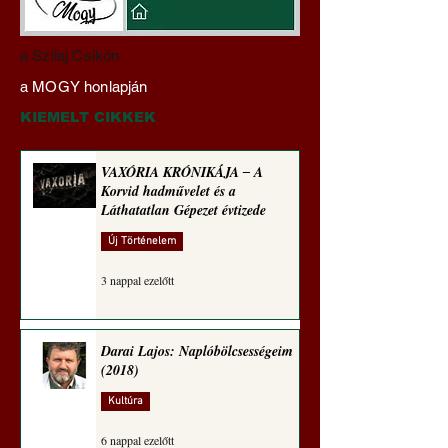
Darai Lajos:
Gyimóthy Gábor
a Szilaj Csikón
Naplóbölcsességeim
nyelvművelő gúnyv
a MOGY honlapján
(2024)
sorozata (1772)
KIEMELT CIKKEK
VAXÓRIA KRÓNIKÁJA ‒ A
Korvid hadművelet és a
Láthatatlan Gépezet évtizede
Új Történelem
3 nappal ezelőtt
Darai Lajos: Naplóbölcsességeim
(2018)
Kultúra
6 nappal ezelőtt