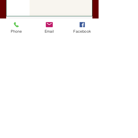
A Rothschildok és a Pentagon
bizalmas feljegyzése: „Hét ország
Phone
Email
Facebook
kiiktatása… Irán végleges
legyőzése”
Új Történelem
7 nappal ezelőtt
Geostratégiai dosszié: a háború,
amely megváltoztatta a hatalom
földrajzát (Laala Bechetoula
elemzése)
Új Történelem
júl. 29.
Egy szörnyeteggel kevesebb (Tarik
Cyril Amar jegyzete)