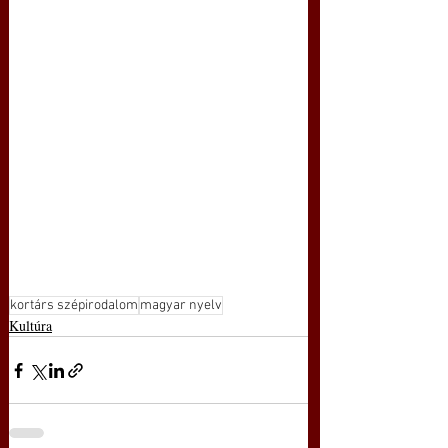
kortárs szépirodalom
magyar nyelv
Kultúra