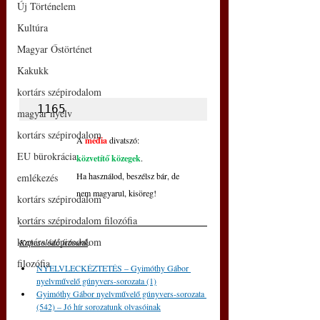
Új Történelem
Kultúra
Magyar Őstörténet
Kakukk
kortárs szépirodalom
1165
magyar nyelv
kortárs szépirodalom
A 
média
 divatszó:
EU bürokrácia
közvetítő közegek
.
Ha használod, beszélsz bár, de
emlékezés
nem magyarul, kisöreg!
kortárs szépirodalom
kortárs szépirodalom filozófia
kortárs szépirodalom
Kapcsolódó írásunk
: 
filozófia
NYELVLECKÉZTETÉS – Gyimóthy Gábor 
nyelvművelő gúnyvers-sorozata (1)
Gyimóthy Gábor nyelvművelő gúnyvers-sorozata 
(542) – Jó hír sorozatunk olvasóinak