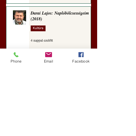
Darai Lajos: Naplóbölcsességeim
(2018)
Kultúra
4 nappal ezelőtt
Phone
Email
Facebook
A Rothschildok és a Pentagon
bizalmas feljegyzése: „Hét ország
kiiktatása… Irán végleges
legyőzése”
Új Történelem
5 nappal ezelőtt
Geostratégiai dosszié: a háború,
amely megváltoztatta a hatalom
földrajzát (Laala Bechetoula