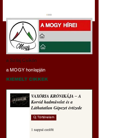
Darai Lajos:
Gyimóthy Gábor
a Szilaj Csikón
Naplóbölcsességeim
nyelvművelő gúnyv
a MOGY honlapján
(2022)
sorozata (1770)
KIEMELT CIKKEK
VAXÓRIA KRÓNIKÁJA ‒ A
Korvid hadművelet és a
Láthatatlan Gépezet évtizede
Új Történelem
1 nappal ezelőtt