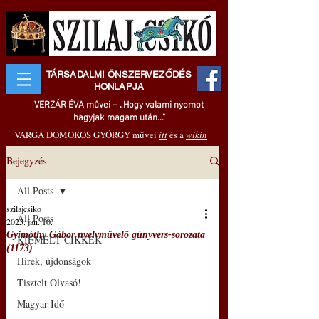
TÁRSADALMI ÖNSZERVEZŐDÉS
HONLAPJA
VERZÁR ÉVA művei – „Hogy valami nyomot
hagyjak magam után..."
VARGA DOMOKOS GYÖRGY művei
itt
és a
wikin
Bejegyzés
All Posts
szilajcsiko
All Posts
2025. jan. 10.
Gyimóthy Gábor nyelvművelő gúnyvers-sorozata
KIEMELT CIKKEK
(1173)
Hírek, újdonságok
Tisztelt Olvasó!
Magyar Idő