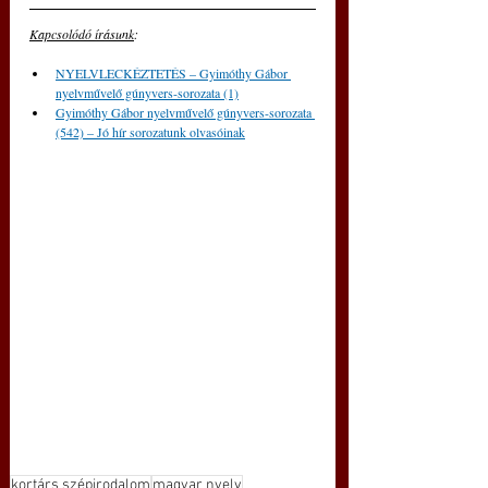
Kapcsolódó írásunk
: 
NYELVLECKÉZTETÉS – Gyimóthy Gábor 
nyelvművelő gúnyvers-sorozata (1)
Gyimóthy Gábor nyelvművelő gúnyvers-sorozata 
(542) – Jó hír sorozatunk olvasóinak
kortárs szépirodalom
magyar nyelv