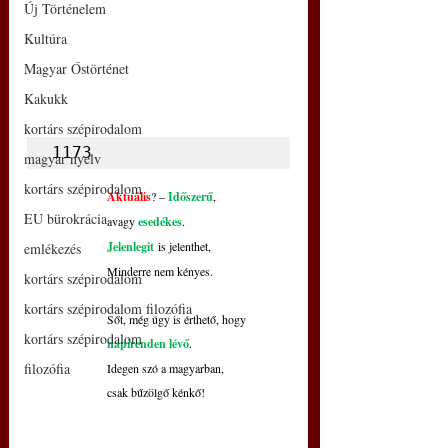
Új Történelem
Kultúra
Magyar Őstörténet
Kakukk
kortárs szépirodalom
1173
magyar nyelv
kortárs szépirodalom
Aktuális
? – 
Időszerű
,
EU bürokrácia
avagy 
esedékes
.
Jelenlegit
 is jelenthet,
emlékezés
Minderre nem kényes.
kortárs szépirodalom
kortárs szépirodalom filozófia
Sőt, még úgy is érthető, hogy
kortárs szépirodalom
napirenden lévő
.
filozófia
Idegen szó a magyarban,
csak bűzölgő kénkő!