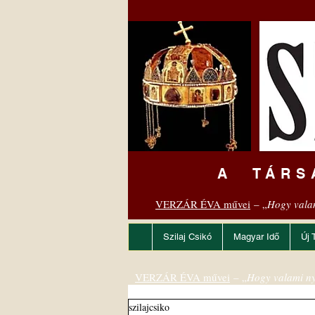
A TÁRS
VERZÁR ÉVA művei
– „
Hogy vala
Szilaj Csikó
Magyar Idő
Új 
VERZÁR ÉVA művei
– „
Hogy valami ny
szilajcsiko