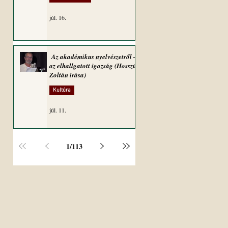
júl. 16.
Az akadémikus nyelvészetről –
az elhallgatott igazság (Hosszú
Zoltán írása)
Kultúra
júl. 11.
1
/
113