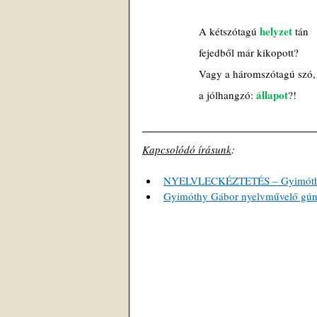
helyzet
A kétszótagú 
 tán
fejedből már kikopott?
Vagy a háromszótagú szó,
állapot
a jólhangzó: 
?!
Kapcsolódó írásunk
: 
NYELVLECKÉZTETÉS – Gyimóthy G
Gyimóthy Gábor nyelvművelő gúnyv