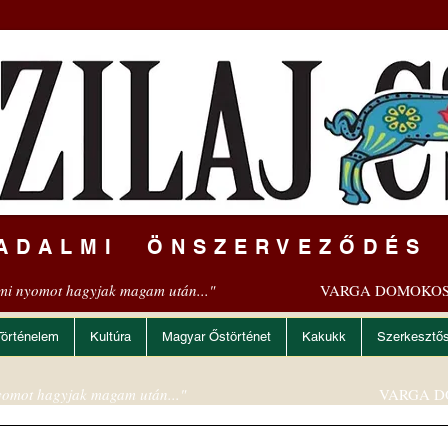
ADALMI ÖNSZERVEZŐDÉS
mi nyomot hagyjak magam után..."
VARGA DOMOKOS
Történelem
Kultúra
Magyar Őstörténet
Kakukk
Szerkesztő
omot hagyjak magam után..."
VARGA D