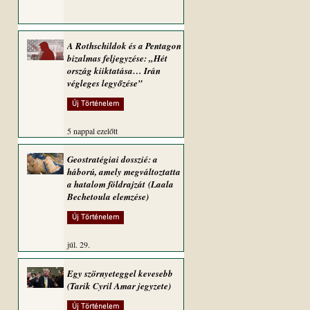
A Rothschildok és a Pentagon
bizalmas feljegyzése: „Hét
ország kiiktatása… Irán
végleges legyőzése”
Új Történelem
5 nappal ezelőtt
Geostratégiai dosszié: a
háború, amely megváltoztatta
a hatalom földrajzát (Laala
Bechetoula elemzése)
Új Történelem
júl. 29.
Egy szörnyeteggel kevesebb
(Tarik Cyril Amar jegyzete)
Új Történelem