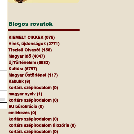
Blogos rovatok
KIEMELT CIKKEK
(675)
675 bejegyzés
Hírek, újdonságok
(2771)
2771 bejegyzés
Tisztelt Olvasó!
(156)
156 bejegyzés
Magyar Idő
(4047)
4047 bejegyzés
Új Történelem
(6933)
6933 bejegyzés
Kultúra
(6797)
6797 bejegyzés
Magyar Őstörténet
(117)
117 bejegyzés
Kakukk
(8)
8 bejegyzés
kortárs szépirodalom
(0)
0 bejegyzés
magyar nyelv
(1)
1 bejegyzés
kortárs szépirodalom
(0)
0 bejegyzés
EU bürokrácia
(0)
0 bejegyzés
emlékezés
(0)
0 bejegyzés
kortárs szépirodalom
(0)
0 bejegyzés
kortárs szépirodalom filozófia
(0)
0 bejegyzés
kortárs szépirodalom
(0)
0 bejegyzés