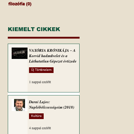
filozófia
(0)
0 bejegyzés
KIEMELT CIKKEK
VAXÓRIA KRÓNIKÁJA ‒ A
Korvid hadművelet és a
Láthatatlan Gépezet évtizede
Új Történelem
1 nappal ezelőtt
Darai Lajos:
Naplóbölcsességeim (2018)
Kultúra
4 nappal ezelőtt