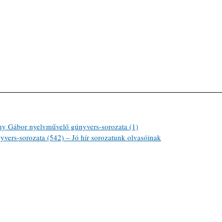
ábor nyelvművelő gúnyvers-sorozata (1)
ers-sorozata (542) – Jó hír sorozatunk olvasóinak