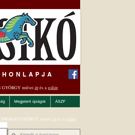
 HONLAPJA
 GYÖRGY művei
itt
és a
wikin
ség
Megjelent újságok
ÁSZF
OMOKOS GYÖRGY művei
itt
és a
wikin