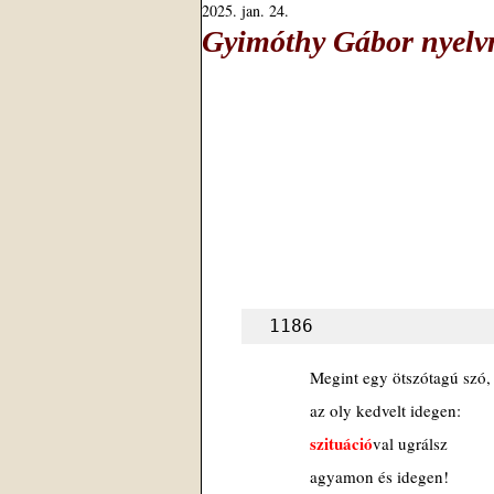
2025. jan. 24.
Gyimóthy Gábor nyelvm
1186
Megint egy ötszótagú szó,
az oly kedvelt idegen:
szituáció
val ugrálsz
agyamon és idegen!