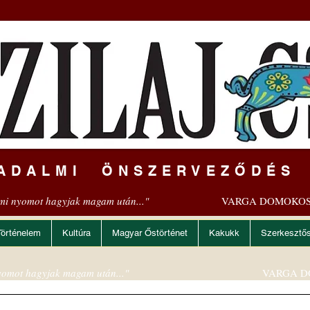
ADALMI ÖNSZERVEZŐDÉS
mi nyomot hagyjak magam után..."
VARGA DOMOKOS
Történelem
Kultúra
Magyar Őstörténet
Kakukk
Szerkesztő
omot hagyjak magam után..."
VARGA D