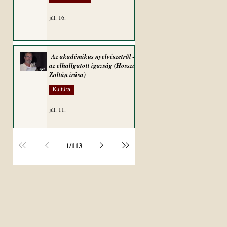
júl. 16.
Az akadémikus nyelvészetről –
az elhallgatott igazság (Hosszú
Zoltán írása)
Kultúra
júl. 11.
1
/
113