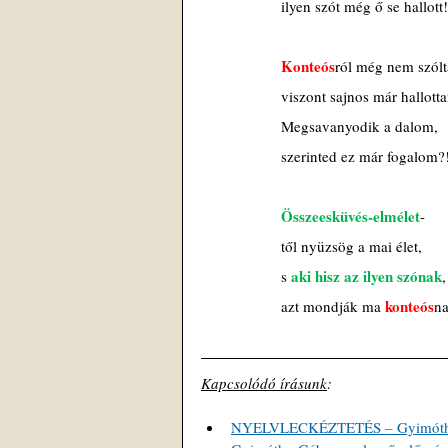
ilyen szót még ő se hallott!
Konteós
ról még nem szól
viszont sajnos már hallott
Megsavanyodik a dalom,
szerinted ez már fogalom?
Összeesküvés-elmélet
-
től nyüzsög a mai élet,
aki hisz az ilyen szónak
s 
,
konteós
azt mondják ma 
na
Kapcsolódó írásunk
: 
NYELVLECKÉZTETÉS – Gyimóthy G