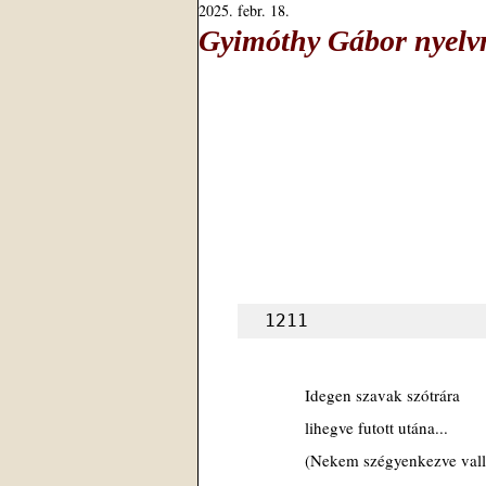
2025. febr. 18.
Gyimóthy Gábor nyelvm
1211
Idegen szavak szótrára
lihegve futott utána...
(Nekem szégyenkezve vallo