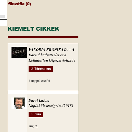
filozófia
(0)
0 bejegyzés
KIEMELT CIKKEK
VAXÓRIA KRÓNIKÁJA ‒ A
Korvid hadművelet és a
Láthatatlan Gépezet évtizede
Új Történelem
4 nappal ezelőtt
Darai Lajos:
Naplóbölcsességeim (2018)
Kultúra
aug. 2.