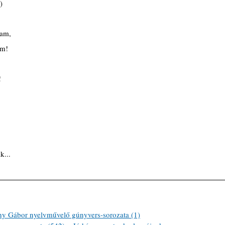
)
tam,
am!
!
k...
ábor nyelvművelő gúnyvers-sorozata (1)