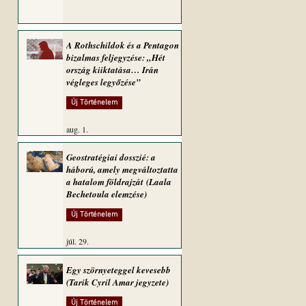
A Rothschildok és a Pentagon
bizalmas feljegyzése: „Hét
ország kiiktatása… Irán
végleges legyőzése”
Új Történelem
aug. 1.
Geostratégiai dosszié: a
háború, amely megváltoztatta
a hatalom földrajzát (Laala
Bechetoula elemzése)
Új Történelem
júl. 29.
Egy szörnyeteggel kevesebb
(Tarik Cyril Amar jegyzete)
Új Történelem