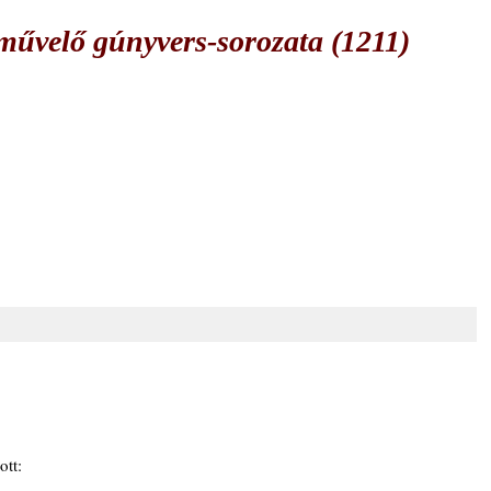
űvelő gúnyvers-sorozata (1211)
tt: