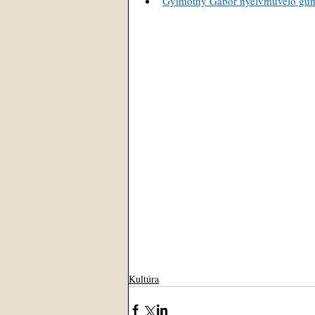
Gyimóthy Gábor nyelvművelő gúnyv
Kultúra