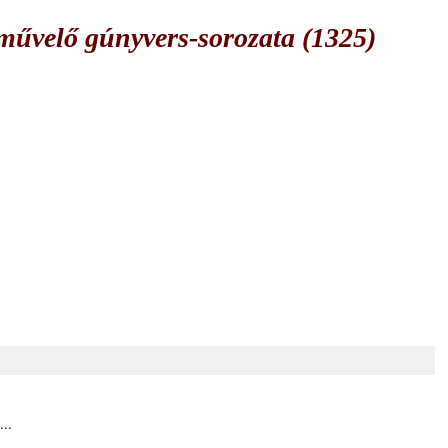
űvelő gúnyvers-sorozata (1325)
...