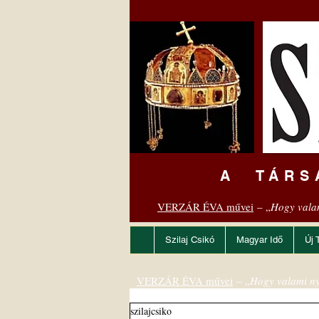
A TÁRS
VERZÁR ÉVA művei
– „
Hogy vala
Szilaj Csikó
Magyar Idő
Új 
VERZÁR ÉVA művei
– „
Hogy valami ny
szilajcsiko