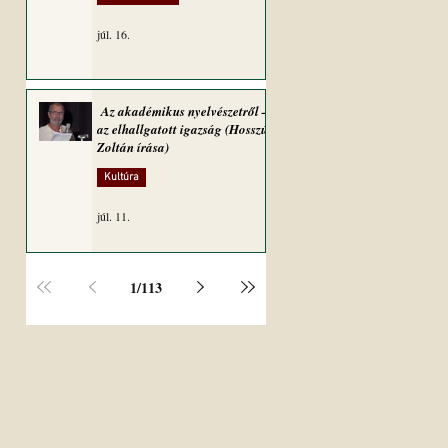
júl. 16.
Az akadémikus nyelvészetről –
az elhallgatott igazság (Hosszú
Zoltán írása)
Kultúra
júl. 11.
1
/
113