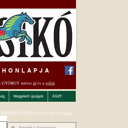
 HONLAPJA
 GYÖRGY művei
itt
és a
wikin
ség
Megjelent újságok
ÁSZF
OMOKOS GYÖRGY művei
itt
és a
wikin