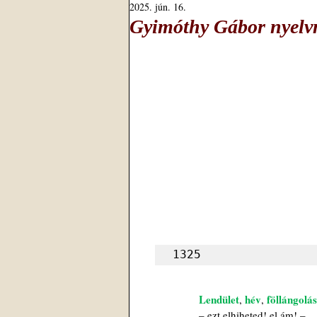
2025. jún. 16.
Gyimóthy Gábor nyelvm
1325
Lendület
hév
föllángolás
, 
, 
– ezt elhiheted! el ám! –