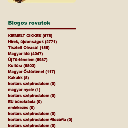
Blogos rovatok
KIEMELT CIKKEK
(675)
675 bejegyzés
Hírek, újdonságok
(2771)
2771 bejegyzés
Tisztelt Olvasó!
(156)
156 bejegyzés
Magyar Idő
(4047)
4047 bejegyzés
Új Történelem
(6937)
6937 bejegyzés
Kultúra
(6803)
6803 bejegyzés
Magyar Őstörténet
(117)
117 bejegyzés
Kakukk
(8)
8 bejegyzés
kortárs szépirodalom
(0)
0 bejegyzés
magyar nyelv
(1)
1 bejegyzés
kortárs szépirodalom
(0)
0 bejegyzés
EU bürokrácia
(0)
0 bejegyzés
emlékezés
(0)
0 bejegyzés
kortárs szépirodalom
(0)
0 bejegyzés
kortárs szépirodalom filozófia
(0)
0 bejegyzés
kortárs szépirodalom
(0)
0 bejegyzés