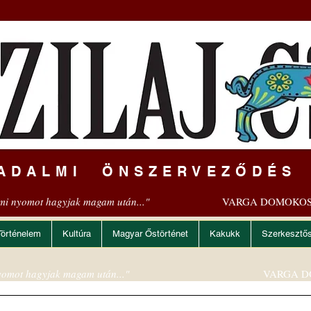
ADALMI ÖNSZERVEZŐDÉS
mi nyomot hagyjak magam után..."
VARGA DOMOKOS
Történelem
Kultúra
Magyar Őstörténet
Kakukk
Szerkesztő
omot hagyjak magam után..."
VARGA D