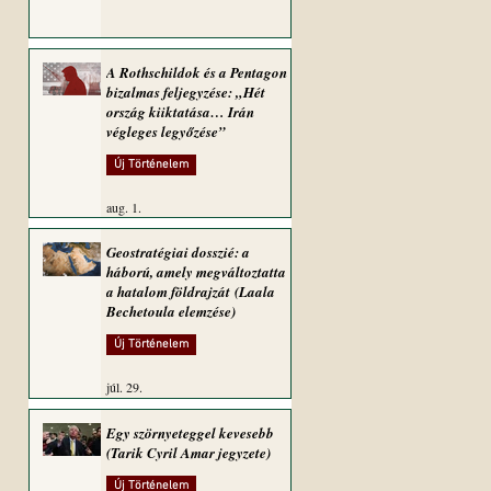
A Rothschildok és a Pentagon
bizalmas feljegyzése: „Hét
ország kiiktatása… Irán
végleges legyőzése”
Új Történelem
aug. 1.
Geostratégiai dosszié: a
háború, amely megváltoztatta
a hatalom földrajzát (Laala
Bechetoula elemzése)
Új Történelem
júl. 29.
Egy szörnyeteggel kevesebb
(Tarik Cyril Amar jegyzete)
Új Történelem