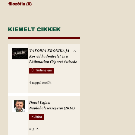
filozófia
(0)
0 bejegyzés
KIEMELT CIKKEK
VAXÓRIA KRÓNIKÁJA ‒ A
Korvid hadművelet és a
Láthatatlan Gépezet évtizede
Új Történelem
4 nappal ezelőtt
Darai Lajos:
Naplóbölcsességeim (2018)
Kultúra
aug. 2.