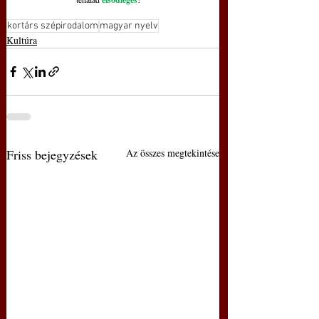
kortárs szépirodalom
magyar nyelv
Kultúra
Friss bejegyzések
Az összes megtekintése