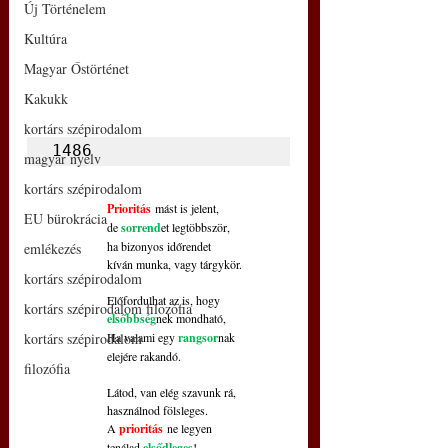
Új Történelem
Kultúra
Magyar Őstörténet
Kakukk
kortárs szépirodalom
1486
magyar nyelv
kortárs szépirodalom
Prioritás
 mást is jelent,
EU bürokrácia
de 
sorrend
et legtöbbször,
ha bizonyos időrendet
emlékezés
kíván munka, vagy tárgykör.
kortárs szépirodalom
Előfordulhat az is, hogy
kortárs szépirodalom filozófia
elsőbbség
nek mondható,
Ha valami egy 
rangsor
nak
kortárs szépirodalom
elejére rakandó.
filozófia
Látod, van elég szavunk rá,
használnod fölsleges.
A 
prioritás
 ne legyen
tenálad 
elsődleges
!