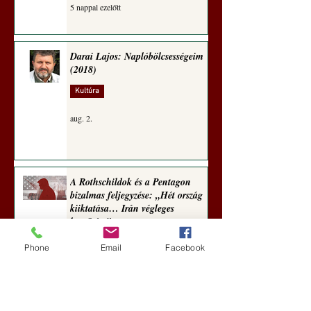
5 nappal ezelőtt
Darai Lajos: Naplóbölcsességeim
(2018)
Kultúra
aug. 2.
A Rothschildok és a Pentagon
bizalmas feljegyzése: „Hét ország
kiiktatása… Irán végleges
legyőzése”
Új Történelem
Phone
Email
Facebook
aug. 1.
Geostratégiai dosszié: a háború,