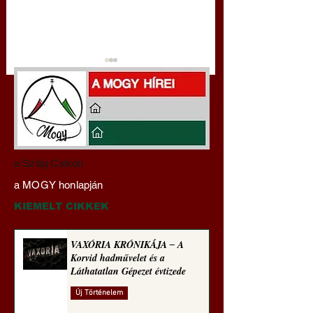
Darai Lajos:
Gyimóthy Gábor
a Szilaj Csikón
Naplóbölcsességeim
nyelvművelő gúnyv
a MOGY honlapján
(2026)
sorozata (1774)
KIEMELT CIKKEK
VAXÓRIA KRÓNIKÁJA ‒ A
Korvid hadművelet és a
Láthatatlan Gépezet évtizede
Új Történelem