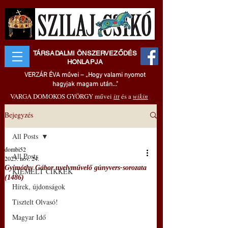
TÁRSADALMI ÖNSZERVEZŐDÉS
HONLAPJA
VERZÁR ÉVA művei – „Hogy valami nyomot
hagyjak magam után..."
VARGA DOMOKOS GYÖRGY művei
itt
és a
wikin
Bejegyzés
All Posts
dombi52
All Posts
2025. nov. 24.
Gyimóthy Gábor nyelvművelő gúnyvers-sorozata
KIEMELT CIKKEK
(1486)
Hírek, újdonságok
Tisztelt Olvasó!
Magyar Idő