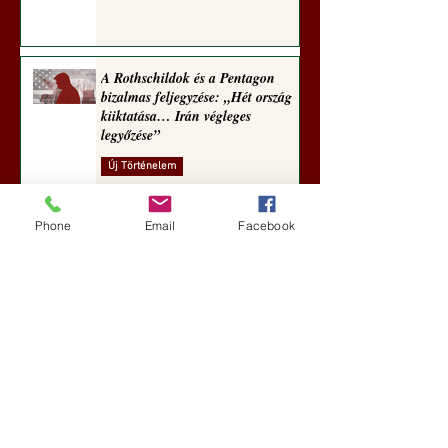
A Rothschildok és a Pentagon
bizalmas feljegyzése: „Hét ország
kiiktatása… Irán végleges
legyőzése”
Új Történelem
aug. 1.
Phone
Email
Facebook
Geostratégiai dosszié: a háború,
amely megváltoztatta a hatalom
földrajzát (Laala Bechetoula
elemzése)
Új Történelem
júl. 29.
Egy szörnyeteggel kevesebb (Tarik
Cyril Amar jegyzete)