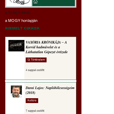
Darai Lajos:
Gyimóthy Gábor
a Szilaj Csikón
Naplóbölcsességeim
nyelvművelő gúnyv
a MOGY honlapján
(2024)
sorozata (1772)
KIEMELT CIKKEK
VAXÓRIA KRÓNIKÁJA ‒ A
Korvid hadművelet és a
Láthatatlan Gépezet évtizede
Új Történelem
4 nappal ezelőtt
Darai Lajos: Naplóbölcsességeim
(2018)
Kultúra
7 nappal ezelőtt