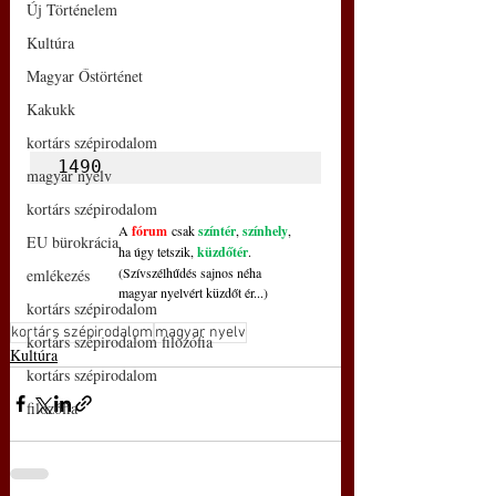
Új Történelem
Kultúra
Magyar Őstörténet
Kakukk
kortárs szépirodalom
1490
magyar nyelv
kortárs szépirodalom
A 
fórum
 csak 
színtér
, 
színhely
,
EU bürokrácia
ha úgy tetszik, 
küzdőtér
.
(Szívszélhűdés sajnos néha
emlékezés
magyar nyelvért küzdőt ér...)
kortárs szépirodalom
kortárs szépirodalom
magyar nyelv
kortárs szépirodalom filozófia
Kultúra
kortárs szépirodalom
filozófia