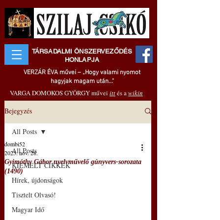
TÁRSADALMI ÖNSZERVEZŐDÉS
HONLAPJA
VERZÁR ÉVA művei – „Hogy valami nyomot
hagyjak magam után..."
VARGA DOMOKOS GYÖRGY művei
itt
és a
wikin
Bejegyzés
All Posts
dombi52
All Posts
2025. nov. 28.
Gyimóthy Gábor nyelvművelő gúnyvers-sorozata
KIEMELT CIKKEK
(1490)
Hírek, újdonságok
Tisztelt Olvasó!
Magyar Idő