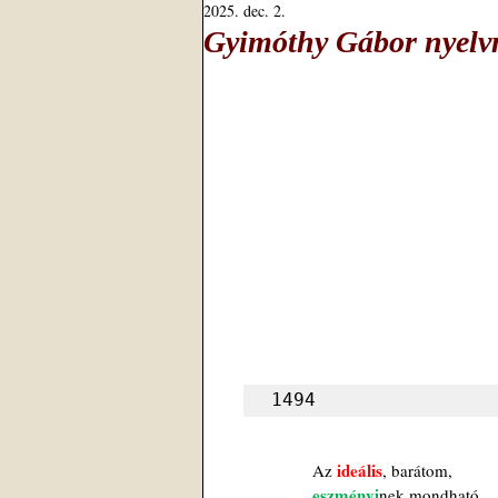
2025. dec. 2.
Gyimóthy Gábor nyelvm
1494
ideális
Az 
, barátom,
eszményi
nek mondható,