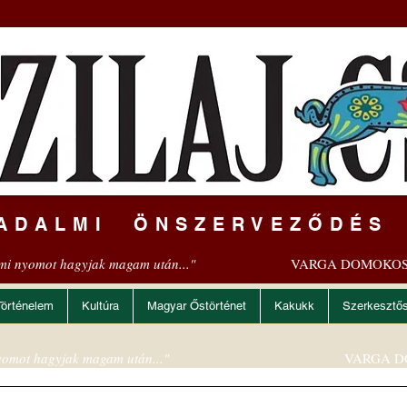
ADALMI ÖNSZERVEZŐDÉS
mi nyomot hagyjak magam után..."
VARGA DOMOKOS
Történelem
Kultúra
Magyar Őstörténet
Kakukk
Szerkesztő
omot hagyjak magam után..."
VARGA D