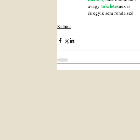
 tökéletes
avagy
nek is
és egyik sem ronda szó.
Kultúra