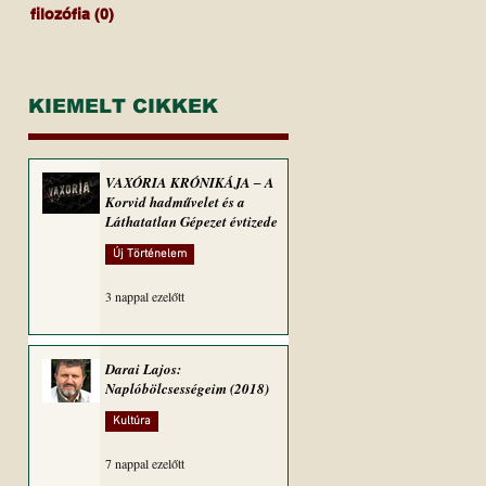
filozófia
(0)
0 bejegyzés
KIEMELT CIKKEK
VAXÓRIA KRÓNIKÁJA ‒ A
Korvid hadművelet és a
Láthatatlan Gépezet évtizede
Új Történelem
3 nappal ezelőtt
Darai Lajos:
Naplóbölcsességeim (2018)
Kultúra
7 nappal ezelőtt