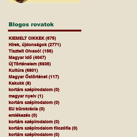
Blogos rovatok
KIEMELT CIKKEK
(675)
675 bejegyzés
Hírek, újdonságok
(2771)
2771 bejegyzés
Tisztelt Olvasó!
(156)
156 bejegyzés
Magyar Idő
(4047)
4047 bejegyzés
Új Történelem
(6935)
6935 bejegyzés
Kultúra
(6801)
6801 bejegyzés
Magyar Őstörténet
(117)
117 bejegyzés
Kakukk
(8)
8 bejegyzés
kortárs szépirodalom
(0)
0 bejegyzés
magyar nyelv
(1)
1 bejegyzés
kortárs szépirodalom
(0)
0 bejegyzés
EU bürokrácia
(0)
0 bejegyzés
emlékezés
(0)
0 bejegyzés
kortárs szépirodalom
(0)
0 bejegyzés
kortárs szépirodalom filozófia
(0)
0 bejegyzés
kortárs szépirodalom
(0)
0 bejegyzés