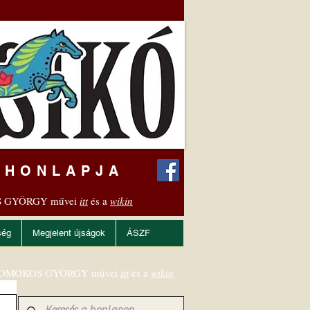
 HONLAPJA
 GYÖRGY művei
itt
és a
wikin
ség
Megjelent újságok
ÁSZF
OMOKOS GYÖRGY művei
itt
és a
wikin