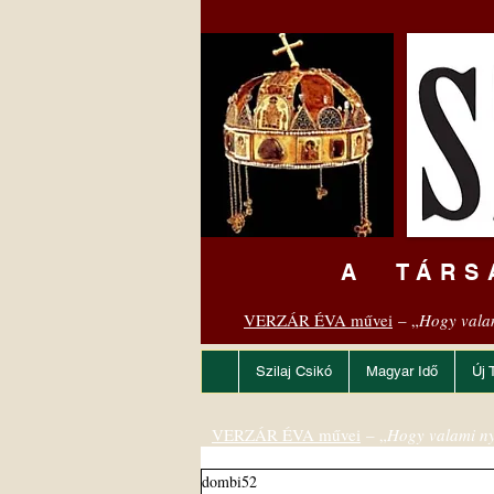
A TÁRS
VERZÁR ÉVA művei
– „
Hogy vala
Szilaj Csikó
Magyar Idő
Új 
VERZÁR ÉVA művei
– „
Hogy valami ny
dombi52