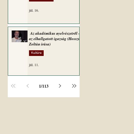
júl. 16.
Az akadémikus nyelvészetről –
az elhallgatott igazság (Hosszú
Zoltán írása)
Kultúra
júl. 11.
1
/
113