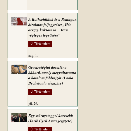
A Rothschildok és a Pentagon
bizalmas feljegyzése: „Hét
ország kiiktatása… Irán
végleges legyőzése”
Új Történelem
aug. 1.
Geostratégiai dosszié: a
háború, amely megváltoztatta
a hatalom földrajzát (Laala
Bechetoula elemzése)
Új Történelem
júl. 29.
Egy szörnyeteggel kevesebb
(Tarik Cyril Amar jegyzete)
Új Történelem