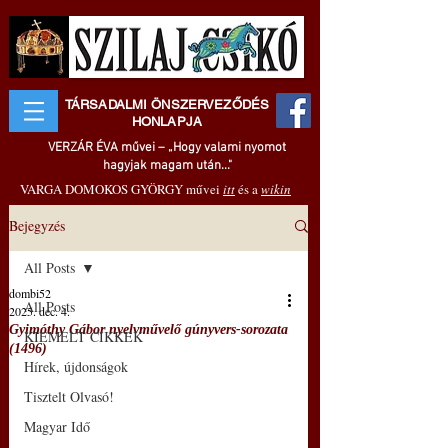
TÁRSADALMI ÖNSZERVEZŐDÉS
HONLAPJA
VERZÁR ÉVA művei – „Hogy valami nyomot
hagyjak magam után..."
VARGA DOMOKOS GYÖRGY művei
itt
és a
wikin
Bejegyzés
All Posts
dombi52
All Posts
2025. dec. 4.
Gyimóthy Gábor nyelvművelő gúnyvers-sorozata
KIEMELT CIKKEK
(1496)
Hírek, újdonságok
Tisztelt Olvasó!
Magyar Idő