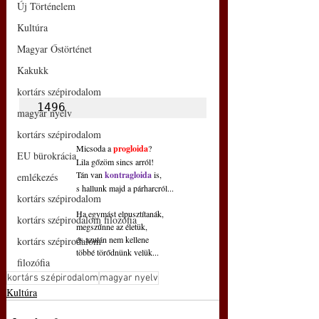
Új Történelem
Kultúra
Magyar Őstörténet
Kakukk
kortárs szépirodalom
1496
magyar nyelv
kortárs szépirodalom
Micsoda a 
progloida
?
EU bürokrácia
Lila gőzöm sincs arról!
Tán van 
kontragloida
 is,
emlékezés
s hallunk majd a párharcról...
kortárs szépirodalom
Ha egymást elpusztítanák,
kortárs szépirodalom filozófia
megszűnne az életük,
és azután nem kellene
kortárs szépirodalom
többé törődnünk velük...
filozófia
kortárs szépirodalom
magyar nyelv
Kultúra