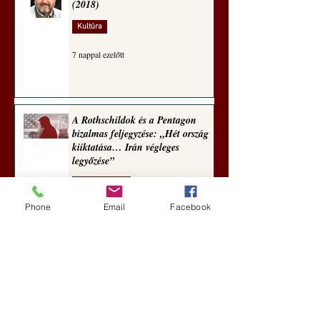
(2018)
Kultúra
7 nappal ezelőtt
A Rothschildok és a Pentagon
bizalmas feljegyzése: „Hét ország
kiiktatása… Irán végleges
legyőzése”
Új Történelem
Phone
Email
Facebook
aug. 1.
Geostratégiai dosszié: a háború,
amely megváltoztatta a hatalom
földrajzát (Laala Bechetoula
elemzése)
Új Történelem