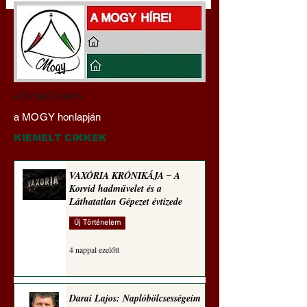
Darai Lajos:
Gyimóthy Gábor
a Szilaj Csikón
Naplóbölcsességeim
nyelvművelő gúnyv
a MOGY honlapján
(2024)
sorozata (1772)
KIEMELT CIKKEK
VAXÓRIA KRÓNIKÁJA ‒ A
Korvid hadművelet és a
Láthatatlan Gépezet évtizede
Új Történelem
4 nappal ezelőtt
Darai Lajos: Naplóbölcsességeim