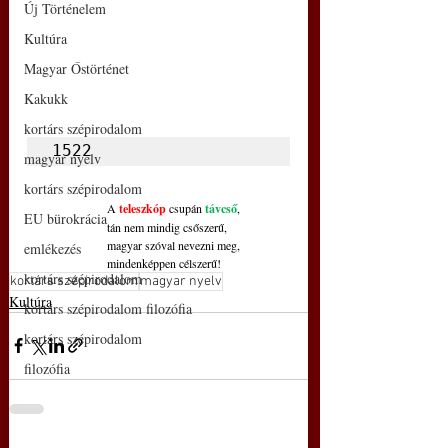
Új Történelem
Kultúra
Magyar Őstörténet
Kakukk
kortárs szépirodalom
1522
magyar nyelv
kortárs szépirodalom
A 
teleszkóp
 csupán 
távcső
,
EU bürokrácia
tán nem mindig csőszerű,
magyar szóval nevezni meg,
emlékezés
mindenképpen célszerű!
kortárs szépirodalom
kortárs szépirodalom
magyar nyelv
Kultúra
kortárs szépirodalom filozófia
kortárs szépirodalom
filozófia