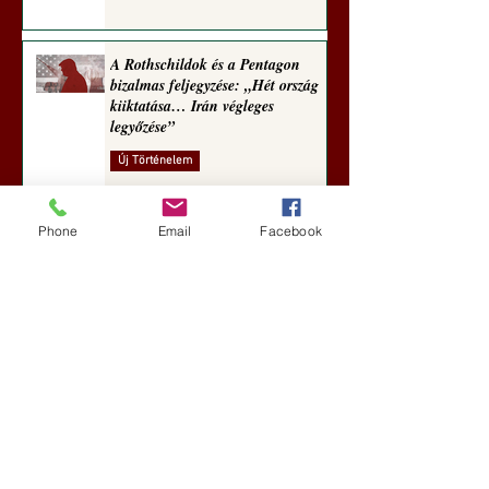
A Rothschildok és a Pentagon
bizalmas feljegyzése: „Hét ország
kiiktatása… Irán végleges
legyőzése”
Új Történelem
6 nappal ezelőtt
Phone
Email
Facebook
Geostratégiai dosszié: a háború,
amely megváltoztatta a hatalom
földrajzát (Laala Bechetoula
elemzése)
Új Történelem
júl. 29.
Egy szörnyeteggel kevesebb (Tarik
Cyril Amar jegyzete)