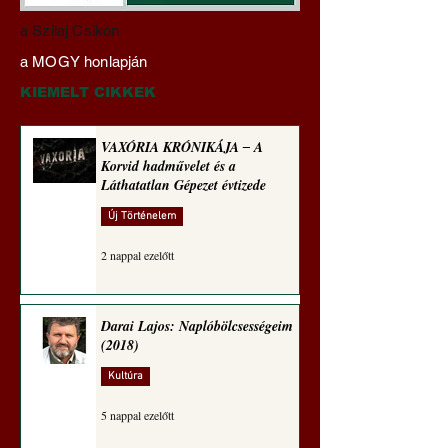
Darai Lajos:
Gyimóthy Gábor
a Szilaj Csikón
Naplóbölcsességeim
nyelvművelő gúnyv
a MOGY honlapján
(2023)
sorozata (1771)
KIEMELT CIKKEK
VAXÓRIA KRÓNIKÁJA ‒ A
Korvid hadművelet és a
Láthatatlan Gépezet évtizede
Új Történelem
2 nappal ezelőtt
Darai Lajos: Naplóbölcsességeim
(2018)
Kultúra
5 nappal ezelőtt