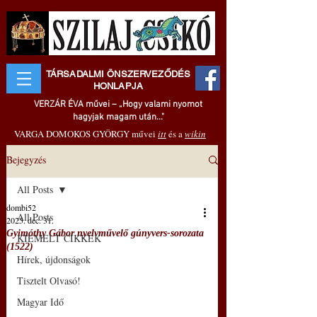
TÁRSADALMI ÖNSZERVEZŐDÉS
HONLAPJA
VERZÁR ÉVA művei – „Hogy valami nyomot
hagyjak magam után..."
VARGA DOMOKOS GYÖRGY művei
itt
és a
wikin
Bejegyzés
All Posts
dombi52
All Posts
2025. dec. 31.
Gyimóthy Gábor nyelvművelő gúnyvers-sorozata
KIEMELT CIKKEK
(1522)
Hírek, újdonságok
Tisztelt Olvasó!
Magyar Idő