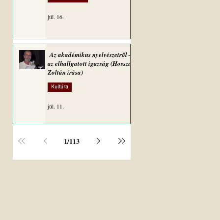
júl. 16.
Az akadémikus nyelvészetről –
az elhallgatott igazság (Hosszú
Zoltán írása)
Kultúra
júl. 11.
1
/
113