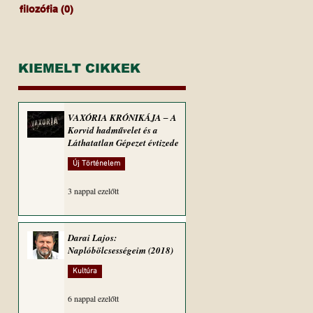
filozófia
(0)
0 bejegyzés
KIEMELT CIKKEK
VAXÓRIA KRÓNIKÁJA ‒ A
Korvid hadművelet és a
Láthatatlan Gépezet évtizede
Új Történelem
3 nappal ezelőtt
Darai Lajos:
Naplóbölcsességeim (2018)
Kultúra
6 nappal ezelőtt