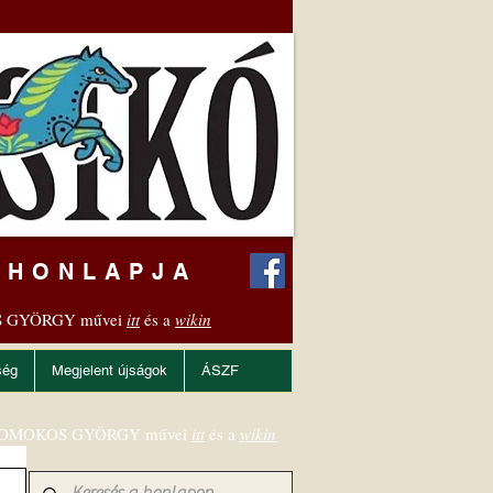
 HONLAPJA
 GYÖRGY művei
itt
és a
wikin
ség
Megjelent újságok
ÁSZF
OMOKOS GYÖRGY művei
itt
és a
wikin