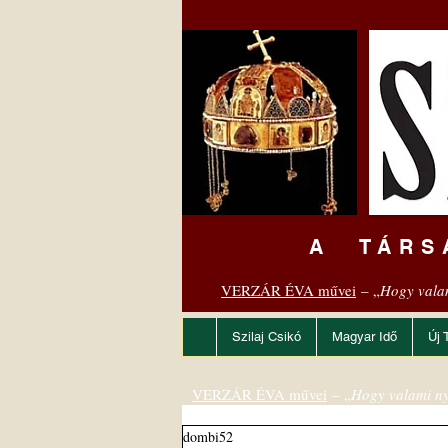
A TÁRS
VERZÁR ÉVA művei
– „
Hogy vala
Szilaj Csikó
Magyar Idő
Új 
VERZÁR ÉVA művei
– „
Hogy valami ny
dombi52