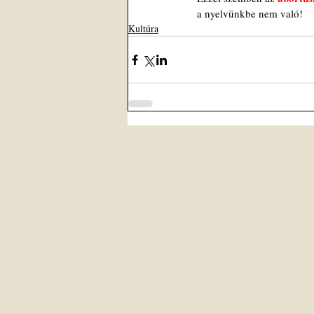
a nyelvünkbe nem való!
Kultúra