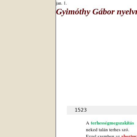
jan. 1.
Gyimóthy Gábor nyelvm
1523
 terhességmegszakítás
A
neked talán terhes szó.
abortus
Ezzel szemben az 