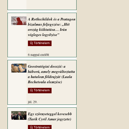
A Rothschildok és a Pentagon
bizalmas feljegyzése: „Hét
ország kiiktatása… Irán
végleges legyőzése”
Új Történelem
6 nappal ezelőtt
Geostratégiai dosszié: a
háború, amely megváltoztatta
a hatalom földrajzát (Laala
Bechetoula elemzése)
Új Történelem
júl. 29.
Egy szörnyeteggel kevesebb
(Tarik Cyril Amar jegyzete)
Új Történelem