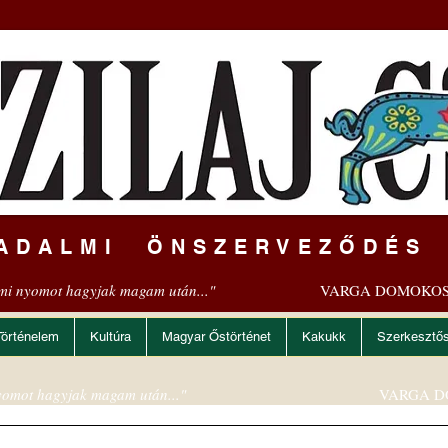
ADALMI ÖNSZERVEZŐDÉS
mi nyomot hagyjak magam után..."
VARGA DOMOKOS
Történelem
Kultúra
Magyar Őstörténet
Kakukk
Szerkesztő
omot hagyjak magam után..."
VARGA D