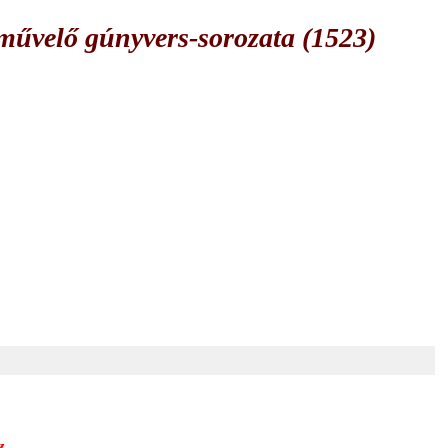
űvelő gúnyvers-sorozata (1523)
z