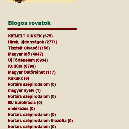
Blogos rovatok
KIEMELT CIKKEK
(675)
675 bejegyzés
Hírek, újdonságok
(2771)
2771 bejegyzés
Tisztelt Olvasó!
(156)
156 bejegyzés
Magyar Idő
(4047)
4047 bejegyzés
Új Történelem
(6934)
6934 bejegyzés
Kultúra
(6799)
6799 bejegyzés
Magyar Őstörténet
(117)
117 bejegyzés
Kakukk
(8)
8 bejegyzés
kortárs szépirodalom
(0)
0 bejegyzés
magyar nyelv
(1)
1 bejegyzés
kortárs szépirodalom
(0)
0 bejegyzés
EU bürokrácia
(0)
0 bejegyzés
emlékezés
(0)
0 bejegyzés
kortárs szépirodalom
(0)
0 bejegyzés
kortárs szépirodalom filozófia
(0)
0 bejegyzés
kortárs szépirodalom
(0)
0 bejegyzés