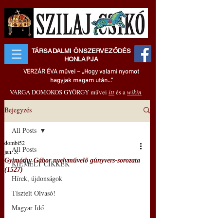
TÁRSADALMI ÖNSZERVEZŐDÉS
HONLAPJA
VERZÁR ÉVA művei – „Hogy valami nyomot
hagyjak magam után..."
VARGA DOMOKOS GYÖRGY művei
itt
és a
wikin
Bejegyzés
All Posts
dombi52
All Posts
jan. 5.
Gyimóthy Gábor nyelvművelő gúnyvers-sorozata
KIEMELT CIKKEK
(1527)
Hírek, újdonságok
Tisztelt Olvasó!
Magyar Idő