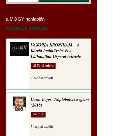
Darai Lajos:
Gyimóthy Gábor
a Szilaj Csikón
Naplóbölcsességeim
nyelvművelő gúnyv
a MOGY honlapján
(2023)
sorozata (1771)
KIEMELT CIKKEK
VAXÓRIA KRÓNIKÁJA ‒ A
Korvid hadművelet és a
Láthatatlan Gépezet évtizede
Új Történelem
2 nappal ezelőtt
Darai Lajos: Naplóbölcsességeim
(2018)
Kultúra
5 nappal ezelőtt