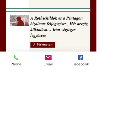
A Rothschildok és a Pentagon
bizalmas feljegyzése: „Hét ország
kiiktatása… Irán végleges
legyőzése”
Új Történelem
6 nappal ezelőtt
Phone
Email
Facebook
Geostratégiai dosszié: a háború,
amely megváltoztatta a hatalom
földrajzát (Laala Bechetoula
elemzése)
Új Történelem
júl. 29.
Egy szörnyeteggel kevesebb (Tarik
Cyril Amar jegyzete)