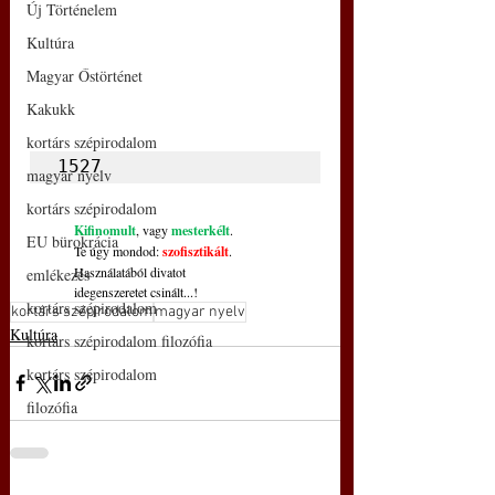
Új Történelem
Kultúra
Magyar Őstörténet
Kakukk
kortárs szépirodalom
1527
magyar nyelv
kortárs szépirodalom
Kifinomult
, vagy 
mesterkélt
.
EU bürokrácia
Te úgy mondod: 
szofisztikált
.
Használatából divatot
emlékezés
idegenszeretet csinált...!
kortárs szépirodalom
kortárs szépirodalom
magyar nyelv
Kultúra
kortárs szépirodalom filozófia
kortárs szépirodalom
filozófia