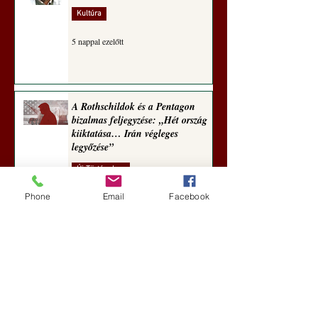
Kultúra
5 nappal ezelőtt
A Rothschildok és a Pentagon
bizalmas feljegyzése: „Hét ország
kiiktatása… Irán végleges
legyőzése”
Új Történelem
Phone
Email
Facebook
6 nappal ezelőtt
Geostratégiai dosszié: a háború,
amely megváltoztatta a hatalom
földrajzát (Laala Bechetoula
elemzése)
Új Történelem
júl. 29.