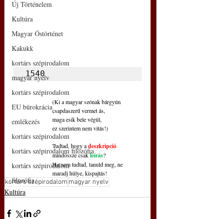
Új Történelem
Kultúra
Magyar Őstörténet
Kakukk
kortárs szépirodalom
1540
magyar nyelv
kortárs szépirodalom
(Ki a magyar szónak bárgyún
EU bürokrácia
csapdaszerű vermet ás,
maga esik bele végül,
emlékezés
ez szerintem nem vitás!)
kortárs szépirodalom
Tudtad, hogy a 
deszkripció
kortárs szépirodalom filozófia
mindössze csak 
leírás
?
Ha nem tudtad, tanuld meg, ne
kortárs szépirodalom
maradj hülye, kispajtás!
filozófia
kortárs szépirodalom
magyar nyelv
Kultúra