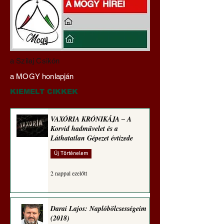
Darai Lajos:
Gyimóthy Gábor
a Szilaj Csikón
Naplóbölcsességeim
nyelvművelő gúnyv
a MOGY honlapján
(2023)
sorozata (1771)
KIEMELT CIKKEK
VAXÓRIA KRÓNIKÁJA ‒ A
Korvid hadművelet és a
Láthatatlan Gépezet évtizede
Új Történelem
2 nappal ezelőtt
Darai Lajos: Naplóbölcsességeim
(2018)