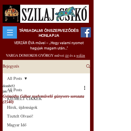
TÁRSADALMI ÖNSZERVEZŐDÉS
HONLAPJA
VERZÁR ÉVA művei – „Hogy valami nyomot
hagyjak magam után..."
VARGA DOMOKOS GYÖRGY művei
itt
és a
wikin
Bejegyzés
All Posts
dombi52
All Posts
jan. 19.
Gyimóthy Gábor nyelvművelő gúnyvers-sorozata
KIEMELT CIKKEK
(1540)
Hírek, újdonságok
Tisztelt Olvasó!
Magyar Idő