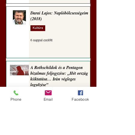
Darai Lajos: Naplóbölcsességeim
(2018)
Kultúra
6 nappal ezelőtt
A Rothschildok és a Pentagon
bizalmas feljegyzése: „Hét ország
kiiktatása… Irán végleges
legyőzése”
Új Történelem
Phone
Email
Facebook
6 nappal ezelőtt
Geostratégiai dosszié: a háború,
amely megváltoztatta a hatalom
földrajzát (Laala Bechetoula