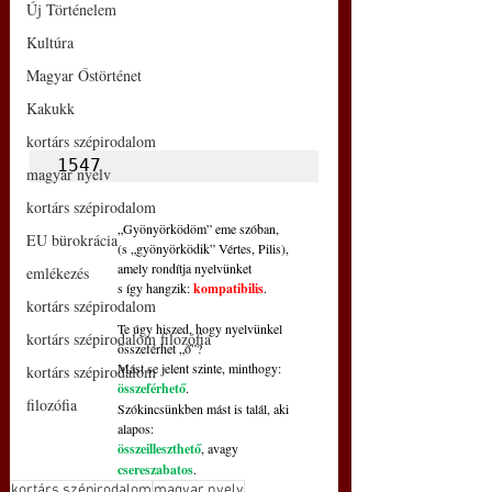
Új Történelem
Kultúra
Magyar Őstörténet
Kakukk
kortárs szépirodalom
1547
magyar nyelv
kortárs szépirodalom
„Gyönyörködöm” eme szóban,
EU bürokrácia
(s „gyönyörködik” Vértes, Pilis),
amely rondítja nyelvünket
emlékezés
s így hangzik: 
kompatibilis
.
kortárs szépirodalom
Te úgy hiszed, hogy nyelvünkel 
kortárs szépirodalom filozófia
összeférhet „ő”?
Mást se jelent szinte, minthogy: 
kortárs szépirodalom
összeférhető
.
filozófia
Szókincsünkben mást is talál, aki 
alapos:
összeilleszthető
, avagy 
csereszabatos
.
kortárs szépirodalom
magyar nyelv