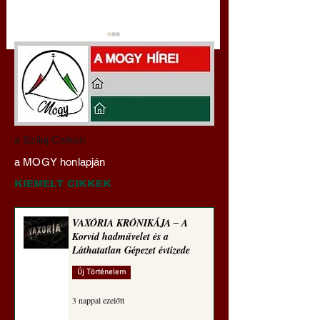
Darai Lajos:
Gyimóthy Gábor
a Szilaj Csikón
Naplóbölcsességeim
nyelvművelő gúnyv
a MOGY honlapján
(2023)
sorozata (1771)
KIEMELT CIKKEK
VAXÓRIA KRÓNIKÁJA ‒ A
Korvid hadművelet és a
Láthatatlan Gépezet évtizede
Új Történelem
3 nappal ezelőtt