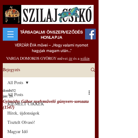
TÁRSADALMI ÖNSZERVEZŐDÉS
HONLAPJA
VERZÁR ÉVA művei – „Hogy valami nyomot
hagyjak magam után..."
VARGA DOMOKOS GYÖRGY művei
itt
és a
wikin
Bejegyzés
All Posts
dombi52
All Posts
jan. 26.
Gyimóthy Gábor nyelvművelő gúnyvers-sorozata
KIEMELT CIKKEK
(1547)
Hírek, újdonságok
Tisztelt Olvasó!
Magyar Idő