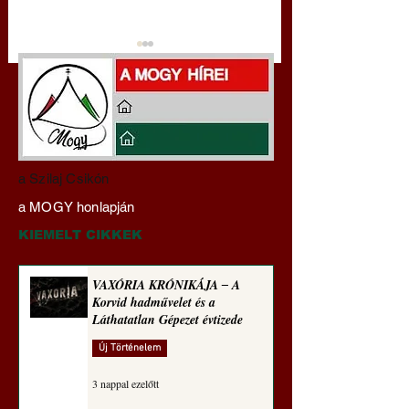
Darai Lajos:
Gyimóthy Gábor
a Szilaj Csikón
Naplóbölcsességeim
nyelvművelő gúnyv
a MOGY honlapján
(2023)
sorozata (1771)
KIEMELT CIKKEK
VAXÓRIA KRÓNIKÁJA ‒ A
Korvid hadművelet és a
Láthatatlan Gépezet évtizede
Új Történelem
3 nappal ezelőtt