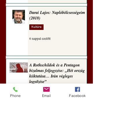
Darai Lajos: Naplóbölcsességeim
(2018)
Kultúra
6 nappal ezelőtt
A Rothschildok és a Pentagon
bizalmas feljegyzése: „Hét ország
kiiktatása… Irán végleges
legyőzése”
Új Történelem
Phone
Email
Facebook
6 nappal ezelőtt
Geostratégiai dosszié: a háború,
amely megváltoztatta a hatalom
földrajzát (Laala Bechetoula