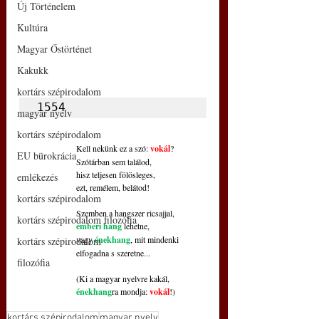
Új Történelem
Kultúra
Magyar Őstörténet
Kakukk
kortárs szépirodalom
1554
magyar nyelv
kortárs szépirodalom
Kell nekünk ez a szó: 
vokál
?
EU bürokrácia
Szótárban sem találod,
hisz teljesen fölösleges,
emlékezés
ezt, remélem, belátod!
kortárs szépirodalom
Szemben a hangszer ricsajjal,
kortárs szépirodalom filozófia
emberi hang
 lehetne,
vagy 
énekhang
, mit mindenki
kortárs szépirodalom
elfogadna s szeretne...
filozófia
(Ki a magyar nyelvre kakál,
énekhang
ra mondja: 
vokál
!)
kortárs szépirodalom
magyar nyelv