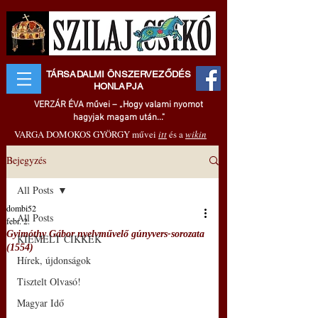
TÁRSADALMI ÖNSZERVEZŐDÉS
HONLAPJA
VERZÁR ÉVA művei – „Hogy valami nyomot
hagyjak magam után..."
VARGA DOMOKOS GYÖRGY művei
itt
és a
wikin
Bejegyzés
All Posts
dombi52
All Posts
febr. 2.
Gyimóthy Gábor nyelvművelő gúnyvers-sorozata
KIEMELT CIKKEK
(1554)
Hírek, újdonságok
Tisztelt Olvasó!
Magyar Idő