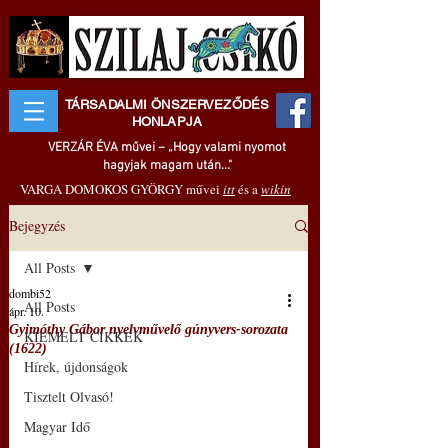
TÁRSADALMI ÖNSZERVEZŐDÉS
HONLAPJA
VERZÁR ÉVA művei – „Hogy valami nyomot
hagyjak magam után..."
VARGA DOMOKOS GYÖRGY művei
itt
és a
wikin
Bejegyzés
All Posts
dombi52
All Posts
ápr. 10.
Gyimóthy Gábor nyelvművelő gúnyvers-sorozata
KIEMELT CIKKEK
(1622)
Hírek, újdonságok
Tisztelt Olvasó!
Magyar Idő