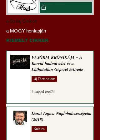
Darai Lajos:
Gyimóthy Gábor
a Szilaj Csikón
Naplóbölcsességeim
nyelvművelő gúnyv
a MOGY honlapján
(2024)
sorozata (1772)
KIEMELT CIKKEK
VAXÓRIA KRÓNIKÁJA ‒ A
Korvid hadművelet és a
Láthatatlan Gépezet évtizede
Új Történelem
4 nappal ezelőtt
Darai Lajos: Naplóbölcsességeim
(2018)
Kultúra