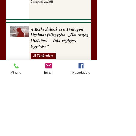
7 nappal ezelőtt
A Rothschildok és a Pentagon
bizalmas feljegyzése: „Hét ország
kiiktatása… Irán végleges
legyőzése”
Új Történelem
aug. 1.
Phone
Email
Facebook
Geostratégiai dosszié: a háború,
amely megváltoztatta a hatalom
földrajzát (Laala Bechetoula
elemzése)
Új Történelem
júl. 29.
Egy szörnyeteggel kevesebb (Tarik