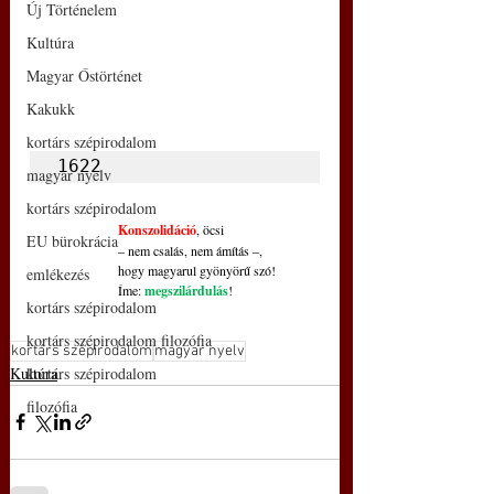
Új Történelem
Kultúra
Magyar Őstörténet
Kakukk
kortárs szépirodalom
1622
magyar nyelv
kortárs szépirodalom
Konszolidáció
, öcsi
EU bürokrácia
– nem csalás, nem ámítás –,
hogy magyarul gyönyörű szó!
emlékezés
Íme: 
megszilárdulás
!
kortárs szépirodalom
kortárs szépirodalom filozófia
kortárs szépirodalom
magyar nyelv
Kultúra
kortárs szépirodalom
filozófia