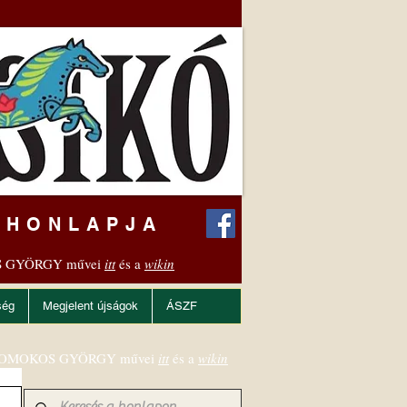
 HONLAPJA
 GYÖRGY művei
itt
és a
wikin
ség
Megjelent újságok
ÁSZF
OMOKOS GYÖRGY művei
itt
és a
wikin