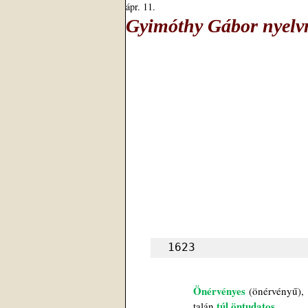
ápr. 11.
Gyimóthy Gábor nyelvm
1623
Önérvényes
(önérvényű),
túl öntudatos
talán 
,