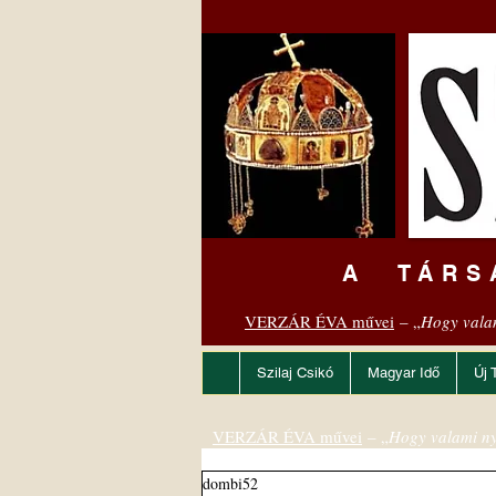
A TÁRS
VERZÁR ÉVA művei
– „
Hogy vala
Szilaj Csikó
Magyar Idő
Új 
VERZÁR ÉVA művei
– „
Hogy valami ny
dombi52