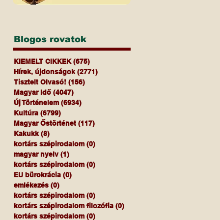
Blogos rovatok
KIEMELT CIKKEK
(675)
675 bejegyzés
Hírek, újdonságok
(2771)
2771 bejegyzés
Tisztelt Olvasó!
(156)
156 bejegyzés
Magyar Idő
(4047)
4047 bejegyzés
Új Történelem
(6934)
6934 bejegyzés
Kultúra
(6799)
6799 bejegyzés
Magyar Őstörténet
(117)
117 bejegyzés
Kakukk
(8)
8 bejegyzés
kortárs szépirodalom
(0)
0 bejegyzés
magyar nyelv
(1)
1 bejegyzés
kortárs szépirodalom
(0)
0 bejegyzés
EU bürokrácia
(0)
0 bejegyzés
emlékezés
(0)
0 bejegyzés
kortárs szépirodalom
(0)
0 bejegyzés
kortárs szépirodalom filozófia
(0)
0 bejegyzés
kortárs szépirodalom
(0)
0 bejegyzés