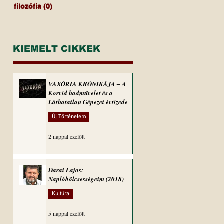
filozófia
(0)
0 bejegyzés
KIEMELT CIKKEK
VAXÓRIA KRÓNIKÁJA ‒ A
Korvid hadművelet és a
Láthatatlan Gépezet évtizede
Új Történelem
2 nappal ezelőtt
Darai Lajos:
Naplóbölcsességeim (2018)
Kultúra
5 nappal ezelőtt