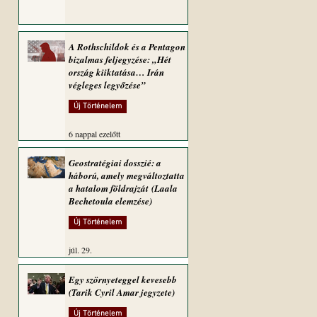
A Rothschildok és a Pentagon
bizalmas feljegyzése: „Hét
ország kiiktatása… Irán
végleges legyőzése”
Új Történelem
6 nappal ezelőtt
Geostratégiai dosszié: a
háború, amely megváltoztatta
a hatalom földrajzát (Laala
Bechetoula elemzése)
Új Történelem
júl. 29.
Egy szörnyeteggel kevesebb
(Tarik Cyril Amar jegyzete)
Új Történelem