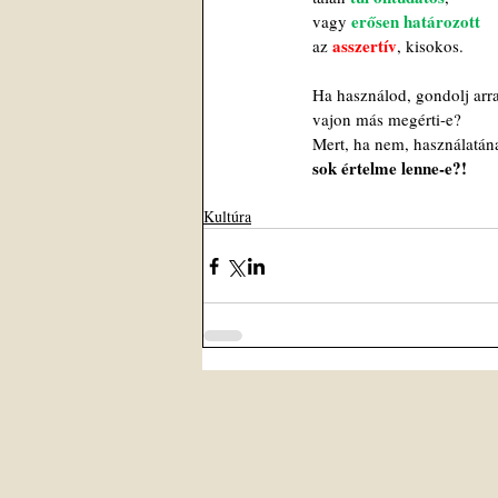
erősen határozott
vagy 
asszertív
az 
, kisokos.
Ha használod, gondolj arra
vajon más megérti-e?
Mert, ha nem, használatán
sok értelme lenne-e?!
Kultúra