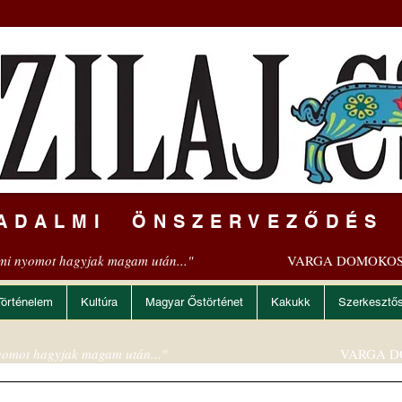
ADALMI ÖNSZERVEZŐDÉS
mi nyomot hagyjak magam után..."
VARGA DOMOKOS
Történelem
Kultúra
Magyar Őstörténet
Kakukk
Szerkesztő
omot hagyjak magam után..."
VARGA D