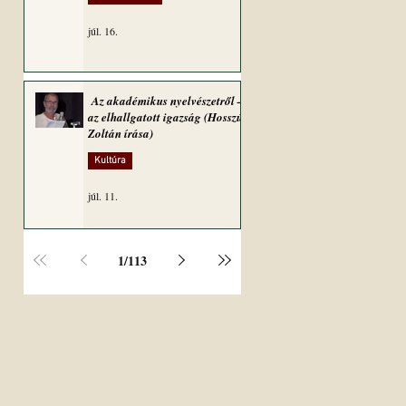
júl. 16.
Az akadémikus nyelvészetről –
az elhallgatott igazság (Hosszú
Zoltán írása)
Kultúra
júl. 11.
1
/
113