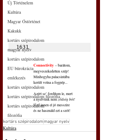
Új Történelem
Kultúra
Magyar Őstörténet
Kakukk
kortárs szépirodalom
1631
magyar nyelv
kortárs szépirodalom
Connectivity
– barátom,
EU bürokrácia
megveszekedetten szép!
Minhogyha palacsintába
emlékezés
került volna a fogpép...
kortárs szépirodalom
Azért se’ fordítom le, mert
kortárs szépirodalom filozófia
a nyelvünk nem 
ződség bót!
Űzd innen el jó messzire
kortárs szépirodalom
és ne használd ezt a szót!
filozófia
kortárs szépirodalom
magyar nyelv
Kultúra