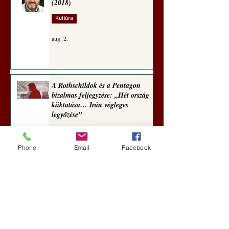
(2018)
Kultúra
aug. 2.
A Rothschildok és a Pentagon
bizalmas feljegyzése: „Hét ország
kiiktatása… Irán végleges
legyőzése”
Új Történelem
Phone
Email
Facebook
aug. 1.
Geostratégiai dosszié: a háború,
amely megváltoztatta a hatalom
földrajzát (Laala Bechetoula
elemzése)
Új Történelem