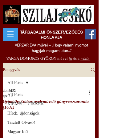
TÁRSADALMI ÖNSZERVEZŐDÉS
HONLAPJA
VERZÁR ÉVA művei – „Hogy valami nyomot
hagyjak magam után..."
VARGA DOMOKOS GYÖRGY művei
itt
és a
wikin
Bejegyzés
All Posts
dombi52
All Posts
ápr. 19.
Gyimóthy Gábor nyelvművelő gúnyvers-sorozata
KIEMELT CIKKEK
(1631)
Hírek, újdonságok
Tisztelt Olvasó!
Magyar Idő