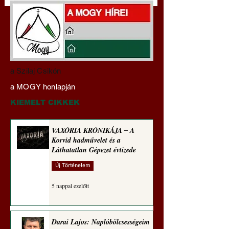
Darai Lajos:
Gyimóthy Gábor
a Szilaj Csikón
Naplóbölcsességeim
nyelvművelő gúnyv
a MOGY honlapján
(2026)
sorozata (1774)
KIEMELT CIKKEK
VAXÓRIA KRÓNIKÁJA ‒ A
Korvid hadművelet és a
Láthatatlan Gépezet évtizede
Új Történelem
5 nappal ezelőtt
Darai Lajos: Naplóbölcsességeim