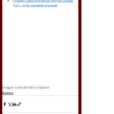
Gyimóthy Gábor nyelvművelő gúnyvers-sorozata 
(542) – Jó hír sorozatunk olvasóinak
magyar nyelv
kortárs irodalom
Kultúra