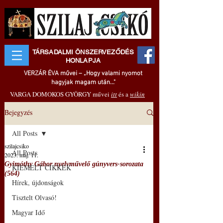
TÁRSADALMI ÖNSZERVEZŐDÉS
HONLAPJA
VERZÁR ÉVA művei – „Hogy valami nyomot
hagyjak magam után..."
VARGA DOMOKOS GYÖRGY művei
itt
és a
wikin
Bejegyzés
All Posts
szilajcsiko
All Posts
2023. máj. 11.
Gyimóthy Gábor nyelvművelő gúnyvers-sorozata
KIEMELT CIKKEK
(564)
Hírek, újdonságok
Tisztelt Olvasó!
Magyar Idő