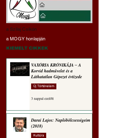
Darai Lajos:
Gyimóthy Gábor
a Szilaj Csikón
Naplóbölcsességeim
nyelvművelő gúnyv
a MOGY honlapján
(2023)
sorozata (1771)
KIEMELT CIKKEK
VAXÓRIA KRÓNIKÁJA ‒ A
Korvid hadművelet és a
Láthatatlan Gépezet évtizede
Új Történelem
3 nappal ezelőtt
Darai Lajos: Naplóbölcsességeim
(2018)
Kultúra