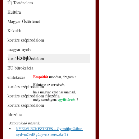
Új Történelem
Kultúra
Magyar Őstörténet
Kakukk
kortárs szépirodalom
magyar nyelv
(
564
)
kortárs szépirodalom
EU bürokrácia
emlékezés
Empátiát
 mondtál, drágám ?
Elöntene az orrvérzés,
kortárs szépirodalom
ha a magyar szót használnád,
kortárs szépirodalom filozófia
mely szerényen: 
együttérzés
?
kortárs szépirodalom
filozófia
 Kapcsolódó írásunk
: 
NYELVLECKÉZTETÉS – Gyimóthy Gábor 
nyelvművelő gúnyvers-sorozata (1)