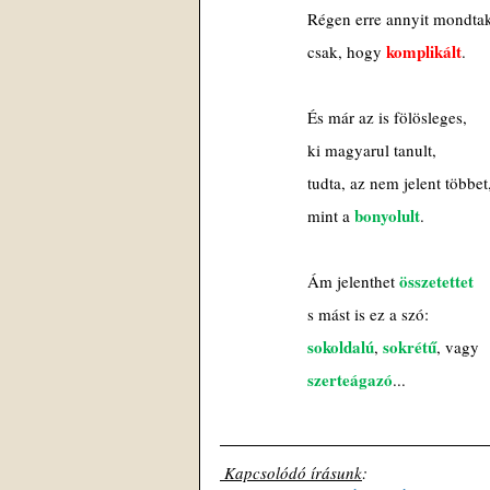
Régen erre annyit mondta
komplikált
csak, hogy 
.
És már az is fölösleges,
ki magyarul tanult,
tudta, az nem jelent többet
bonyolult
mint a 
.
összetettet
Ám jelenthet 
s mást is ez a szó:
sokoldalú
sokrétű
, 
, vagy
szerteágazó
...
 Kapcsolódó írásunk
: 