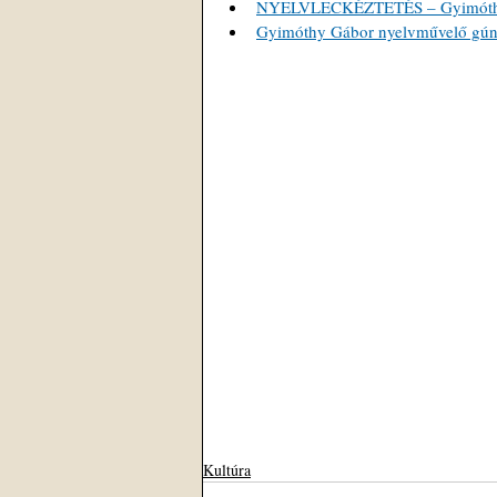
NYELVLECKÉZTETÉS – Gyimóthy G
Gyimóthy Gábor nyelvművelő gúnyv
Kultúra