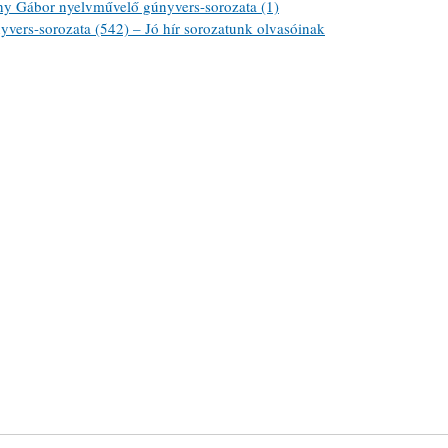
ábor nyelvművelő gúnyvers-sorozata (1)
ers-sorozata (542) – Jó hír sorozatunk olvasóinak