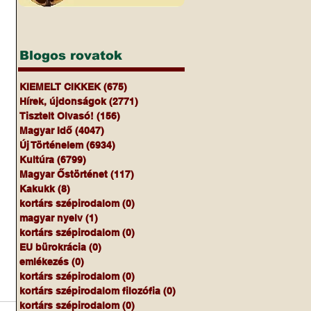
Blogos rovatok
KIEMELT CIKKEK
(675)
675 bejegyzés
Hírek, újdonságok
(2771)
2771 bejegyzés
Tisztelt Olvasó!
(156)
156 bejegyzés
Magyar Idő
(4047)
4047 bejegyzés
Új Történelem
(6934)
6934 bejegyzés
Kultúra
(6799)
6799 bejegyzés
Magyar Őstörténet
(117)
117 bejegyzés
Kakukk
(8)
8 bejegyzés
kortárs szépirodalom
(0)
0 bejegyzés
magyar nyelv
(1)
1 bejegyzés
kortárs szépirodalom
(0)
0 bejegyzés
EU bürokrácia
(0)
0 bejegyzés
emlékezés
(0)
0 bejegyzés
kortárs szépirodalom
(0)
0 bejegyzés
kortárs szépirodalom filozófia
(0)
0 bejegyzés
kortárs szépirodalom
(0)
0 bejegyzés