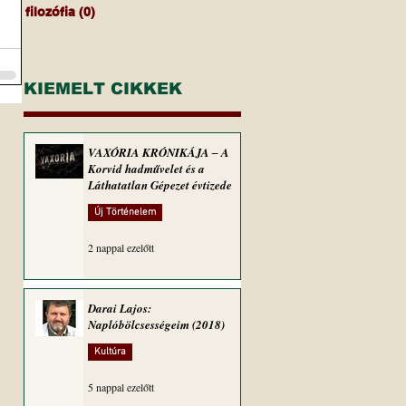
filozófia
(0)
0 bejegyzés
KIEMELT CIKKEK
VAXÓRIA KRÓNIKÁJA ‒ A
Korvid hadművelet és a
Láthatatlan Gépezet évtizede
Új Történelem
2 nappal ezelőtt
Darai Lajos:
Naplóbölcsességeim (2018)
Kultúra
5 nappal ezelőtt