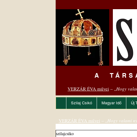
A TÁRS
VERZÁR ÉVA művei
– „
Hogy vala
Szilaj Csikó
Magyar Idő
Új 
VERZÁR ÉVA művei
– „
Hogy valami ny
szilajcsiko