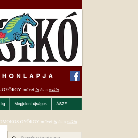
 HONLAPJA
 GYÖRGY művei
itt
és a
wikin
ség
Megjelent újságok
ÁSZF
OMOKOS GYÖRGY művei
itt
és a
wikin