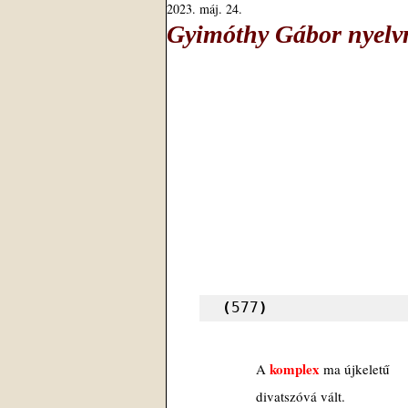
2023. máj. 24.
Gyimóthy Gábor nyelvm
(
577
)
komplex
A
ma újkeletű
divatszóvá vált.