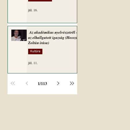
júl. 16.
Az akadémikus nyelvészetről –
az elhallgatott igazság (Hosszú
Zoltán írása)
Kultúra
júl. 11.
1
/
113