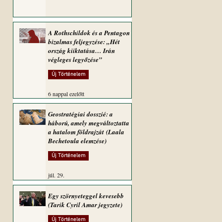
A Rothschildok és a Pentagon
bizalmas feljegyzése: „Hét
ország kiiktatása… Irán
végleges legyőzése”
Új Történelem
6 nappal ezelőtt
Geostratégiai dosszié: a
háború, amely megváltoztatta
a hatalom földrajzát (Laala
Bechetoula elemzése)
Új Történelem
júl. 29.
Egy szörnyeteggel kevesebb
(Tarik Cyril Amar jegyzete)
Új Történelem