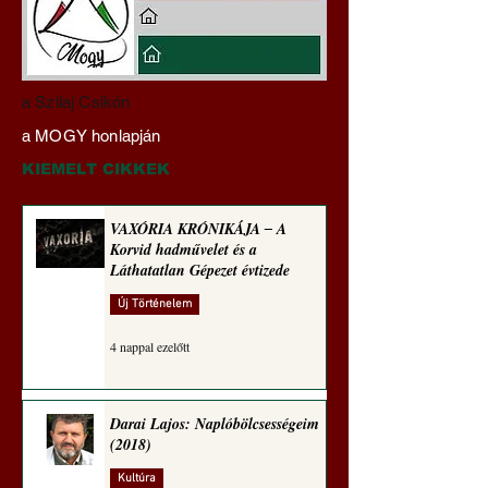
Darai Lajos:
Gyimóthy Gábor
a Szilaj Csikón
Naplóbölcsességeim
nyelvművelő gúnyv
a MOGY honlapján
(2024)
sorozata (1772)
KIEMELT CIKKEK
VAXÓRIA KRÓNIKÁJA ‒ A
Korvid hadművelet és a
Láthatatlan Gépezet évtizede
Új Történelem
4 nappal ezelőtt
Darai Lajos: Naplóbölcsességeim
(2018)
Kultúra