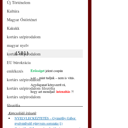
Új Történelem
Kultúra
Magyar Őstörténet
Kakukk
kortárs szépirodalom
magyar nyelv
(
581
)
kortárs szépirodalom
EU bürokrácia
emlékezés
Erősséget
 jelent csupán
s ez – mint tudjuk – nem is vitás.
kortárs szépirodalom
Agydaganat kényszerít rá,
kortárs szépirodalom filozófia
hogy azt mondjad:
intenzitás
 ?!
kortárs szépirodalom
filozófia
 Kapcsolódó írásunk
: 
NYELVLECKÉZTETÉS – Gyimóthy Gábor 
nyelvművelő gúnyvers-sorozata (1)