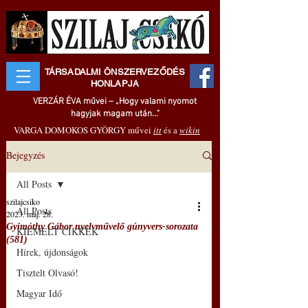
TÁRSADALMI ÖNSZERVEZŐDÉS
HONLAPJA
VERZÁR ÉVA művei – „Hogy valami nyomot
hagyjak magam után..."
VARGA DOMOKOS GYÖRGY művei
itt
és a
wikin
Bejegyzés
All Posts
szilajcsiko
All Posts
2023. máj. 28.
Gyimóthy Gábor nyelvművelő gúnyvers-sorozata
KIEMELT CIKKEK
(581)
Hírek, újdonságok
Tisztelt Olvasó!
Magyar Idő