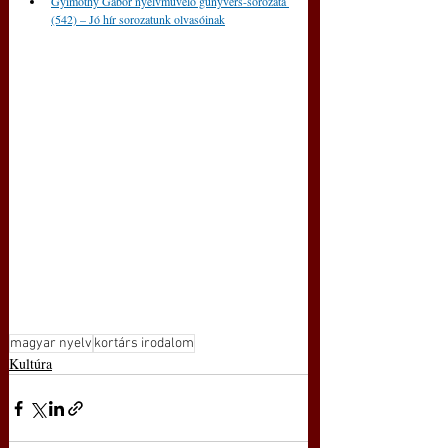
Gyimóthy Gábor nyelvművelő gúnyvers-sorozata 
(542) – Jó hír sorozatunk olvasóinak
magyar nyelv
kortárs irodalom
Kultúra