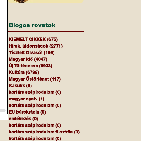
Blogos rovatok
KIEMELT CIKKEK
(675)
675 bejegyzés
Hírek, újdonságok
(2771)
2771 bejegyzés
Tisztelt Olvasó!
(156)
156 bejegyzés
Magyar Idő
(4047)
4047 bejegyzés
Új Történelem
(6933)
6933 bejegyzés
Kultúra
(6799)
6799 bejegyzés
Magyar Őstörténet
(117)
117 bejegyzés
Kakukk
(8)
8 bejegyzés
kortárs szépirodalom
(0)
0 bejegyzés
magyar nyelv
(1)
1 bejegyzés
kortárs szépirodalom
(0)
0 bejegyzés
EU bürokrácia
(0)
0 bejegyzés
emlékezés
(0)
0 bejegyzés
kortárs szépirodalom
(0)
0 bejegyzés
kortárs szépirodalom filozófia
(0)
0 bejegyzés
kortárs szépirodalom
(0)
0 bejegyzés