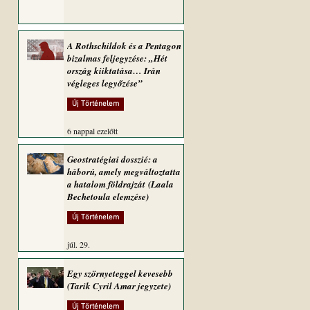
A Rothschildok és a Pentagon
bizalmas feljegyzése: „Hét
ország kiiktatása… Irán
végleges legyőzése”
Új Történelem
6 nappal ezelőtt
Geostratégiai dosszié: a
háború, amely megváltoztatta
a hatalom földrajzát (Laala
Bechetoula elemzése)
Új Történelem
júl. 29.
Egy szörnyeteggel kevesebb
(Tarik Cyril Amar jegyzete)
Új Történelem