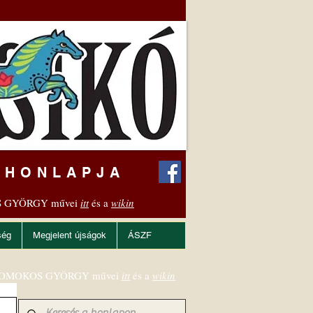
 HONLAPJA
 GYÖRGY művei
itt
és a
wikin
ség
Megjelent újságok
ÁSZF
OMOKOS GYÖRGY művei
itt
és a
wikin