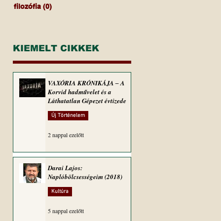
filozófia
(0)
0 bejegyzés
KIEMELT CIKKEK
VAXÓRIA KRÓNIKÁJA ‒ A
Korvid hadművelet és a
Láthatatlan Gépezet évtizede
Új Történelem
2 nappal ezelőtt
Darai Lajos:
Naplóbölcsességeim (2018)
Kultúra
5 nappal ezelőtt