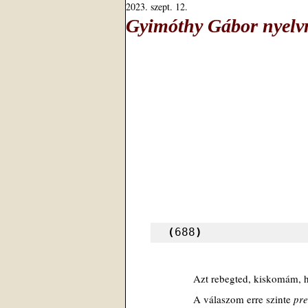
2023. szept. 12.
Gyimóthy Gábor nyelvm
(
688
)
Azt rebegted, kiskomám, 
A válaszom erre szinte 
pre