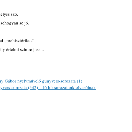
helyes szó,
 sehogyan se jó.
ad „prehisztórikus”,
y értelmi szintre juss...
ábor nyelvművelő gúnyvers-sorozata (1)
ers-sorozata (542) – Jó hír sorozatunk olvasóinak