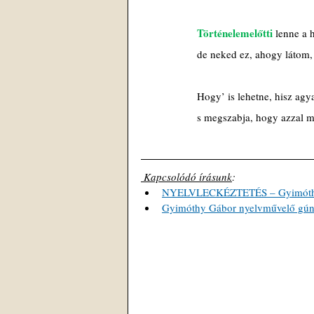
Történelemelőtti
 lenne a 
de neked ez, ahogy látom,
Hogy’ is lehetne, hisz agy
s megszabja, hogy azzal mil
 Kapcsolódó írásunk
: 
NYELVLECKÉZTETÉS – Gyimóthy G
Gyimóthy Gábor nyelvművelő gúnyv