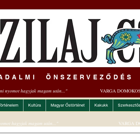
ADALMI ÖNSZERVEZŐDÉS
mi nyomot hagyjak magam után..."
VARGA DOMOKOS
Történelem
Kultúra
Magyar Őstörténet
Kakukk
Szerkesztő
omot hagyjak magam után..."
VARGA D