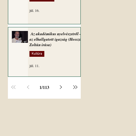
júl. 16.
Az akadémikus nyelvészetről –
az elhallgatott igazság (Hosszú
Zoltán írása)
Kultúra
júl. 11.
1
/
113