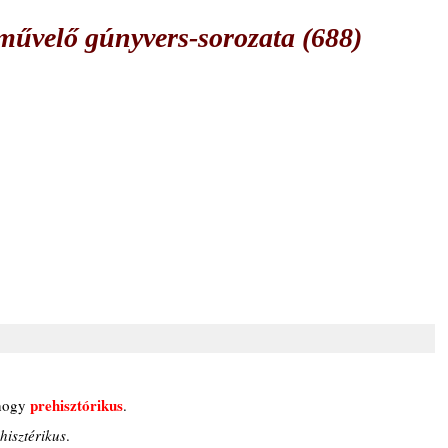
űvelő gúnyvers-sorozata (688)
prehisztórikus
hogy 
.
hisztérikus
.