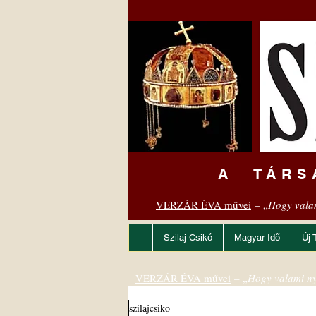
A TÁRS
VERZÁR ÉVA művei
– „
Hogy vala
Szilaj Csikó
Magyar Idő
Új 
VERZÁR ÉVA művei
– „
Hogy valami ny
szilajcsiko