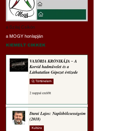
Darai Lajos:
Gyimóthy Gábor
a Szilaj Csikón
Naplóbölcsességeim
nyelvművelő gúnyv
a MOGY honlapján
(2023)
sorozata (1771)
KIEMELT CIKKEK
VAXÓRIA KRÓNIKÁJA ‒ A
Korvid hadművelet és a
Láthatatlan Gépezet évtizede
Új Történelem
2 nappal ezelőtt
Darai Lajos: Naplóbölcsességeim
(2018)
Kultúra