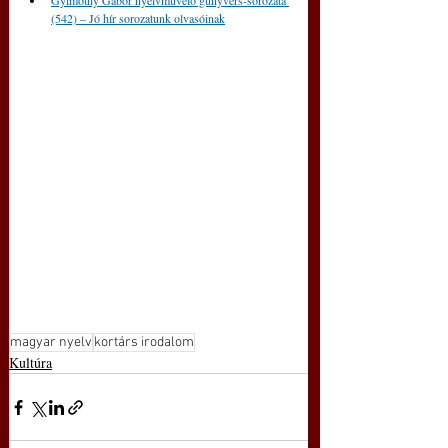
Gyimóthy Gábor nyelvművelő gúnyvers-sorozata 
(542) – Jó hír sorozatunk olvasóinak
magyar nyelv
kortárs irodalom
Kultúra