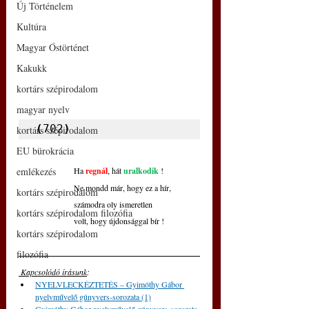
Új Történelem
Kultúra
Magyar Őstörténet
Kakukk
kortárs szépirodalom
magyar nyelv
(
702
)
kortárs szépirodalom
EU bürokrácia
emlékezés
Ha 
regnál
, hát 
uralkodik
 !
Ne mondd már, hogy ez a hír,
kortárs szépirodalom
számodra oly ismeretlen
kortárs szépirodalom filozófia
volt, hogy újdonsággal bír !
kortárs szépirodalom
filozófia
 Kapcsolódó írásunk
: 
NYELVLECKÉZTETÉS – Gyimóthy Gábor 
nyelvművelő gúnyvers-sorozata (1)