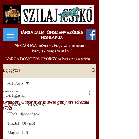
TÁRSADALMI ÖNSZERVEZŐDÉS
HONLAPJA
VERZÁR ÉVA művei – „Hogy valami nyomot
hagyjak magam után..."
VARGA DOMOKOS GYÖRGY művei
itt
és a
wikin
Bejegyzés
All Posts
szilajcsiko
All Posts
2023. szept. 26.
Gyimóthy Gábor nyelvművelő gúnyvers-sorozata
KIEMELT CIKKEK
(702)
Hírek, újdonságok
Tisztelt Olvasó!
Magyar Idő