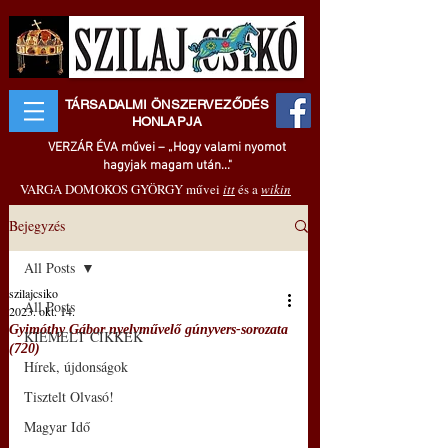
TÁRSADALMI ÖNSZERVEZŐDÉS
HONLAPJA
VERZÁR ÉVA művei – „Hogy valami nyomot
hagyjak magam után..."
VARGA DOMOKOS GYÖRGY művei
itt
és a
wikin
Bejegyzés
All Posts
szilajcsiko
All Posts
2023. okt. 14.
Gyimóthy Gábor nyelvművelő gúnyvers-sorozata
KIEMELT CIKKEK
(720)
Hírek, újdonságok
Tisztelt Olvasó!
Magyar Idő