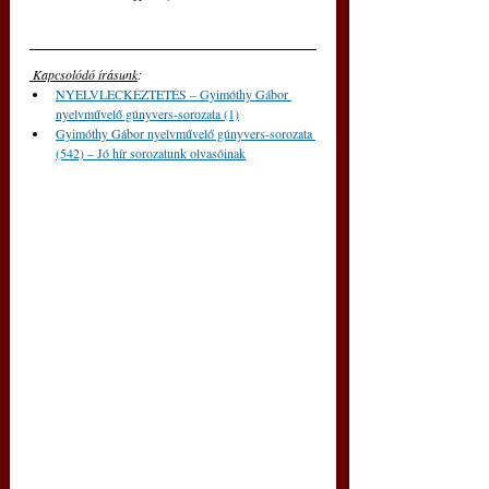
 Kapcsolódó írásunk
: 
NYELVLECKÉZTETÉS – Gyimóthy Gábor 
nyelvművelő gúnyvers-sorozata (1)
Gyimóthy Gábor nyelvművelő gúnyvers-sorozata 
(542) – Jó hír sorozatunk olvasóinak