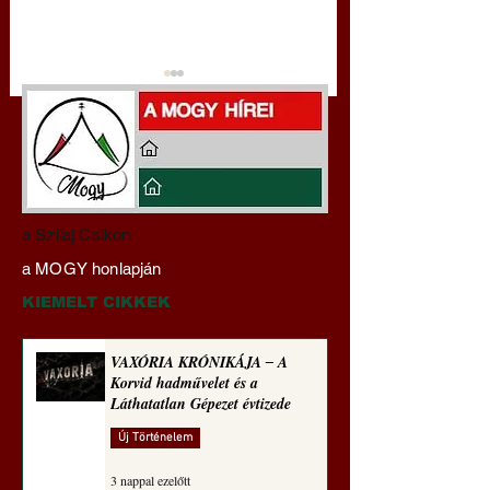
Darai Lajos:
Gyimóthy Gábor
a Szilaj Csikón
Naplóbölcsességeim
nyelvművelő gúnyv
a MOGY honlapján
(2024)
sorozata (1772)
KIEMELT CIKKEK
VAXÓRIA KRÓNIKÁJA ‒ A
Korvid hadművelet és a
Láthatatlan Gépezet évtizede
Új Történelem
3 nappal ezelőtt