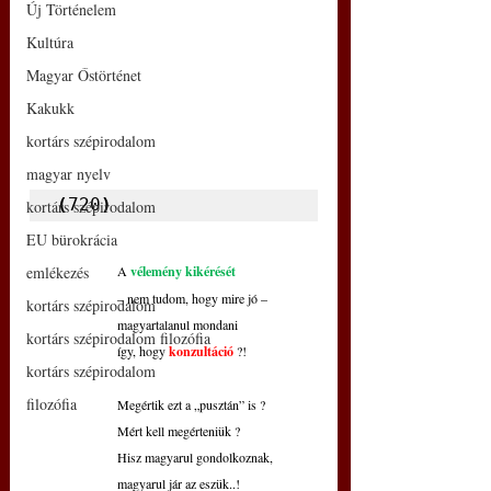
Új Történelem
Kultúra
Magyar Őstörténet
Kakukk
kortárs szépirodalom
magyar nyelv
(
720
)
kortárs szépirodalom
EU bürokrácia
emlékezés
A 
vélemény kikérését
– nem tudom, hogy mire jó – 
kortárs szépirodalom
magyartalanul mondani
kortárs szépirodalom filozófia
így, hogy 
konzultáció
 ?!
kortárs szépirodalom
filozófia
Megértik ezt a „pusztán” is ?
Mért kell megérteniük ?
Hisz magyarul gondolkoznak,
magyarul jár az eszük..!