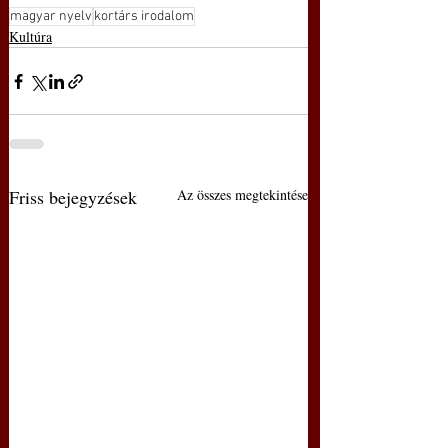
magyar nyelv
kortárs irodalom
Kultúra
Friss bejegyzések
Az összes megtekintése