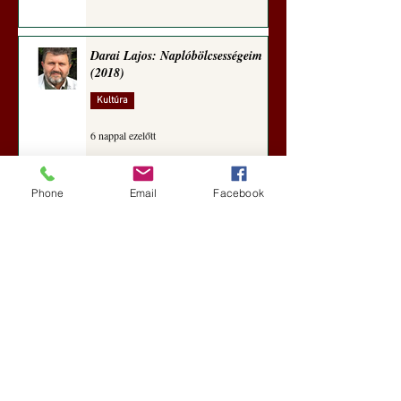
Darai Lajos: Naplóbölcsességeim
(2018)
Kultúra
6 nappal ezelőtt
Phone
Email
Facebook
A Rothschildok és a Pentagon
bizalmas feljegyzése: „Hét ország
kiiktatása… Irán végleges
legyőzése”
Új Történelem
7 nappal ezelőtt
Geostratégiai dosszié: a háború,
amely megváltoztatta a hatalom