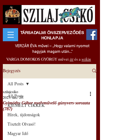
TÁRSADALMI ÖNSZERVEZŐDÉS
HONLAPJA
VERZÁR ÉVA művei – „Hogy valami nyomot
hagyjak magam után..."
VARGA DOMOKOS GYÖRGY művei
itt
és a
wikin
Bejegyzés
All Posts
szilajcsiko
All Posts
2023. dec. 20.
Gyimóthy Gábor nyelvművelő gúnyvers-sorozata
KIEMELT CIKKEK
(787)
Hírek, újdonságok
Tisztelt Olvasó!
Magyar Idő