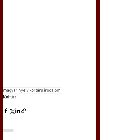
magyar nyelv
kortárs irodalom
Kultúra