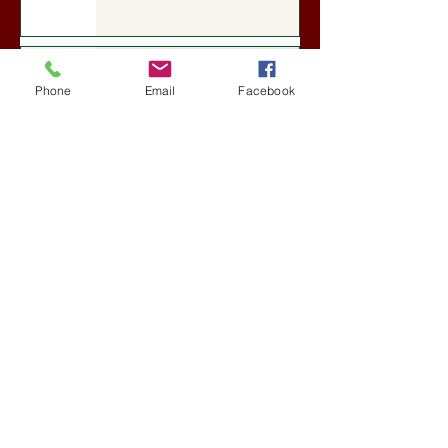
A Rothschildok és a Pentagon
bizalmas feljegyzése: „Hét ország
Phone
Email
Facebook
kiiktatása… Irán végleges
legyőzése”
Új Történelem
6 nappal ezelőtt
Geostratégiai dosszié: a háború,
amely megváltoztatta a hatalom
földrajzát (Laala Bechetoula
elemzése)
Új Történelem
júl. 29.
Egy szörnyeteggel kevesebb (Tarik
Cyril Amar jegyzete)