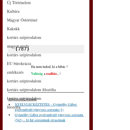
Új Történelem
Kultúra
Magyar Őstörténet
Kakukk
kortárs szépirodalom
magyar nyelv
(
787
)
kortárs szépirodalom
EU bürokrácia
Ha nem tudod, ki a hibás ?
emlékezés
Valóság
a 
realitás
...!
kortárs szépirodalom
kortárs szépirodalom filozófia
kortárs szépirodalom
 Kapcsolódó írásunk
: 
NYELVLECKÉZTETÉS – Gyimóthy Gábor 
filozófia
nyelvművelő gúnyvers-sorozata (1)
Gyimóthy Gábor nyelvművelő gúnyvers-sorozata 
(542) – Jó hír sorozatunk olvasóinak