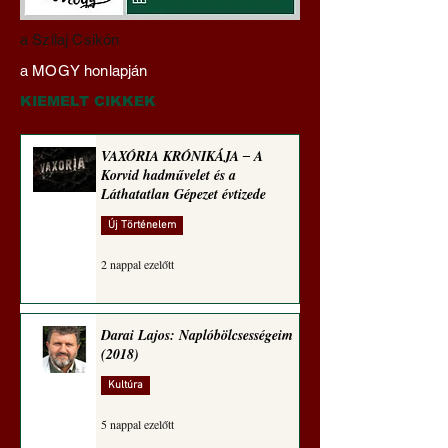
Darai Lajos:
Gyimóthy Gábor
a Szilaj Csikón
Naplóbölcsességeim
nyelvművelő gúnyv
a MOGY honlapján
(2023)
sorozata (1771)
KIEMELT CIKKEK
VAXÓRIA KRÓNIKÁJA ‒ A
Korvid hadművelet és a
Láthatatlan Gépezet évtizede
Új Történelem
2 nappal ezelőtt
Darai Lajos: Naplóbölcsességeim
(2018)
Kultúra
5 nappal ezelőtt