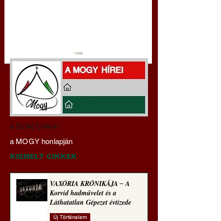
Darai Lajos:
Gyimóthy Gábor
a Szilaj Csikón
Naplóbölcsességeim
nyelvművelő gúnyv
a MOGY honlapján
(2025)
sorozata (1773)
KIEMELT CIKKEK
VAXÓRIA KRÓNIKÁJA ‒ A
Korvid hadművelet és a
Láthatatlan Gépezet évtizede
Új Történelem