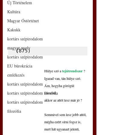
Új Történelem
Kultúra
Magyar Őstörténet
Kakukk
kortárs szépirodalom
magyar nyelv
(
875)
kortárs szépirodalom
EU bürokrácia
Hülye szó a 
tejútrendszer
?
emlékezés
Igazad van, tán hülye szó.
kortárs szépirodalom
Ám, hogyha görögül 
kortárs szépirodalom filozófia
mondod,
akkor az attól lesz már jó ?
kortárs szépirodalom
filozófia
Semmivel sem lesz jobb attól,
mégha ezért sírni fogsz is,
mert hát ugyanazt jelenti,