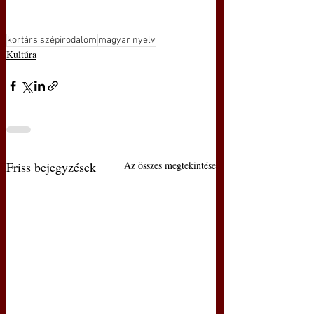
kortárs szépirodalom
magyar nyelv
Kultúra
Friss bejegyzések
Az összes megtekintése