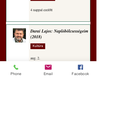
4 nappal ezelőtt
Darai Lajos: Naplóbölcsességeim
(2018)
Kultúra
aug. 2.
Phone
Email
Facebook
A Rothschildok és a Pentagon
bizalmas feljegyzése: „Hét ország
kiiktatása… Irán végleges
legyőzése”
Új Történelem
aug. 1.