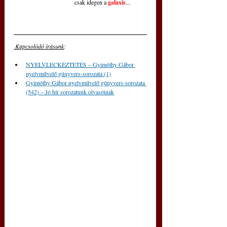
csak idegen a 
galaxis
...
 Kapcsolódó írásunk
: 
NYELVLECKÉZTETÉS – Gyimóthy Gábor 
nyelvművelő gúnyvers-sorozata (1)
Gyimóthy Gábor nyelvművelő gúnyvers-sorozata 
(542) – Jó hír sorozatunk olvasóinak