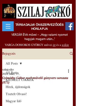
TÁRSADALMI ÖNSZERVEZŐDÉS
HONLAPJA
VERZÁR ÉVA művei – „Hogy valami nyomot
hagyjak magam után..."
VARGA DOMOKOS GYÖRGY művei
itt
és a
wikin
Bejegyzés
All Posts
szilajcsiko
All Posts
2024. márc. 17.
Gyimóthy Gábor nyelvművelő gúnyvers-sorozata
KIEMELT CIKKEK
(875)
Hírek, újdonságok
Tisztelt Olvasó!
Magyar Idő