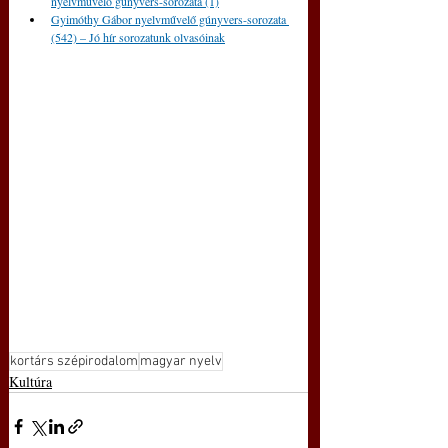
nyelvművelő gúnyvers-sorozata (1)
Gyimóthy Gábor nyelvművelő gúnyvers-sorozata 
(542) – Jó hír sorozatunk olvasóinak
kortárs szépirodalom
magyar nyelv
Kultúra