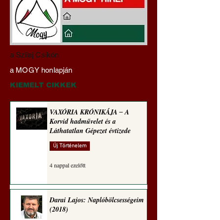
Darai Lajos:
Gyimóthy Gábor
a Szilaj Csikón
Naplóbölcsességeim
nyelvművelő gúnyv
a MOGY honlapján
(2025)
sorozata (1773)
KIEMELT CIKKEK
VAXÓRIA KRÓNIKÁJA ‒ A
Korvid hadművelet és a
Láthatatlan Gépezet évtizede
Új Történelem
4 nappal ezelőtt
Darai Lajos: Naplóbölcsességeim
(2018)