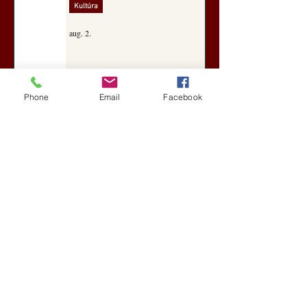
Kultúra
aug. 2.
A Rothschildok és a Pentagon
Phone
Email
Facebook
bizalmas feljegyzése: „Hét ország
kiiktatása… Irán végleges
legyőzése”
Új Történelem
aug. 1.
Geostratégiai dosszié: a háború,
amely megváltoztatta a hatalom
földrajzát (Laala Bechetoula
elemzése)
Új Történelem
júl. 29.