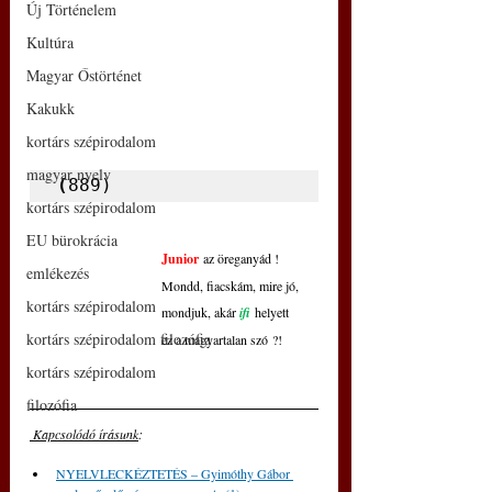
Új Történelem
Kultúra
Magyar Őstörténet
Kakukk
kortárs szépirodalom
magyar nyelv
(
889)
kortárs szépirodalom
EU bürokrácia
Junior
 az öreganyád !
emlékezés
Mondd, fiacskám, mire jó,
kortárs szépirodalom
mondjuk, akár 
ifi
 helyett
kortárs szépirodalom filozófia
ez a magyartalan szó ?!
kortárs szépirodalom
filozófia
 Kapcsolódó írásunk
: 
NYELVLECKÉZTETÉS – Gyimóthy Gábor 