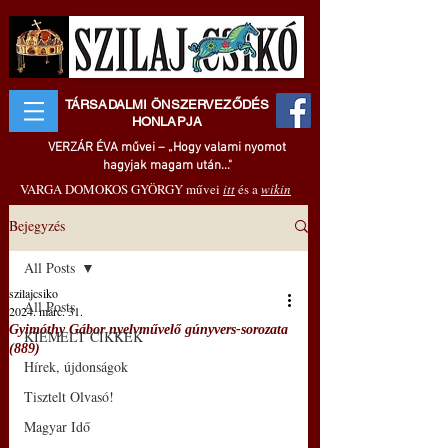
TÁRSADALMI ÖNSZERVEZŐDÉS
HONLAPJA
VERZÁR ÉVA művei – „Hogy valami nyomot
hagyjak magam után..."
VARGA DOMOKOS GYÖRGY művei
itt
és a
wikin
Bejegyzés
All Posts
szilajcsiko
All Posts
2024. márc. 31.
Gyimóthy Gábor nyelvművelő gúnyvers-sorozata
KIEMELT CIKKEK
(889)
Hírek, újdonságok
Tisztelt Olvasó!
Magyar Idő