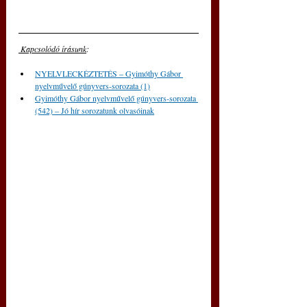
 Kapcsolódó írásunk
: 
NYELVLECKÉZTETÉS – Gyimóthy Gábor 
nyelvművelő gúnyvers-sorozata (1)
Gyimóthy Gábor nyelvművelő gúnyvers-sorozata 
(542) – Jó hír sorozatunk olvasóinak