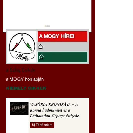
Darai Lajos:
Gyimóthy Gábor
a Szilaj Csikón
Naplóbölcsességeim
nyelvművelő gúnyv
a MOGY honlapján
(2024)
sorozata (1772)
KIEMELT CIKKEK
VAXÓRIA KRÓNIKÁJA ‒ A
Korvid hadművelet és a
Láthatatlan Gépezet évtizede
Új Történelem