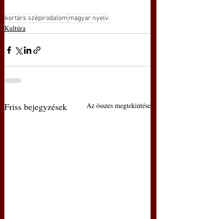
kortárs szépirodalom
magyar nyelv
Kultúra
Friss bejegyzések
Az összes megtekintése