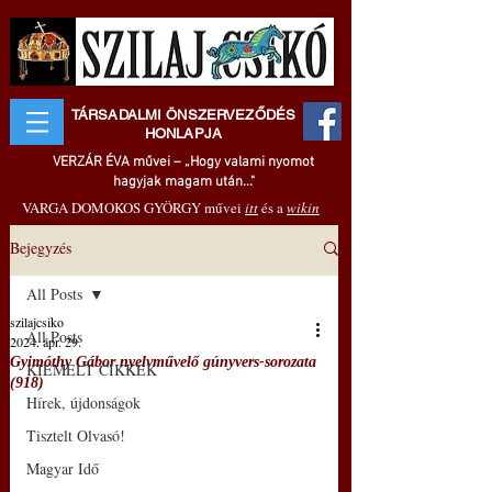
TÁRSADALMI ÖNSZERVEZŐDÉS
HONLAPJA
VERZÁR ÉVA művei – „Hogy valami nyomot
hagyjak magam után..."
VARGA DOMOKOS GYÖRGY művei
itt
és a
wikin
Bejegyzés
All Posts
szilajcsiko
All Posts
2024. ápr. 29.
Gyimóthy Gábor nyelvművelő gúnyvers-sorozata
KIEMELT CIKKEK
(918)
Hírek, újdonságok
Tisztelt Olvasó!
Magyar Idő