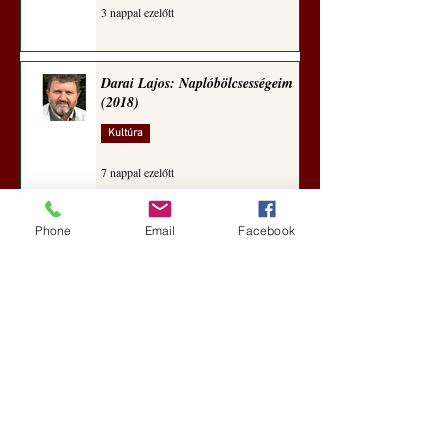
3 nappal ezelőtt
Darai Lajos: Naplóbölcsességeim
(2018)
Kultúra
7 nappal ezelőtt
Phone
Email
Facebook
A Rothschildok és a Pentagon
bizalmas feljegyzése: „Hét ország
kiiktatása… Irán végleges
legyőzése”
Új Történelem
aug. 1.
Geostratégiai dosszié: a háború,