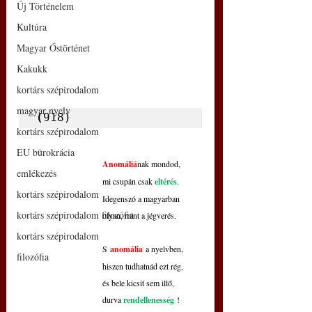
Új Történelem
Kultúra
Magyar Őstörténet
Kakukk
kortárs szépirodalom
magyar nyelv
(
918)
kortárs szépirodalom
EU bürokrácia
Anomáliá
nak mondod,
emlékezés
mi csupán csak 
eltérés
.
kortárs szépirodalom
Idegenszó a magyarban
kortárs szépirodalom filozófia
olyan, mint a jégverés.
kortárs szépirodalom
S
 anomália
 a nyelvben,
filozófia
hiszen tudhatnád ezt rég,
és bele kicsit sem illő,
durva 
rendellenesség
 !