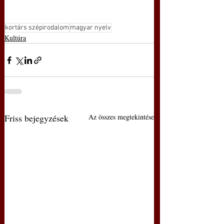
kortárs szépirodalom
magyar nyelv
Kultúra
Friss bejegyzések
Az összes megtekintése