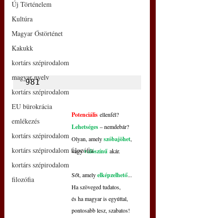
Új Történelem
Kultúra
Magyar Őstörténet
Kakukk
kortárs szépirodalom
magyar nyelv
981
kortárs szépirodalom
EU bürokrácia
Potenciális
 ellenfél?
emlékezés
Lehetséges
 – nemdebár?
kortárs szépirodalom
Olyan, amely 
szóbajöhet
,
kortárs szépirodalom filozófia
vagy 
valószínű
 akár.
kortárs szépirodalom
Sőt, amely 
elképzelhető
...
filozófia
Ha szöveged tudatos,
és ha magyar is egyúttal,
pontosabb lesz, szabatos!