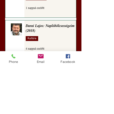
1 nappal ezelőtt
Darai Lajos: Naplóbölcsességeim
(2018)
Kultúra
4 nappal ezelőtt
Phone
Email
Facebook
A Rothschildok és a Pentagon
bizalmas feljegyzése: „Hét ország
kiiktatása… Irán végleges
legyőzése”
Új Történelem
5 nappal ezelőtt