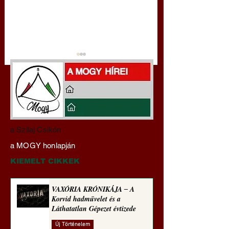
Darai Lajos:
Gyimóthy Gábor
a Szilaj Csikón
Naplóbölcsességeim
nyelvművelő gúnyv
a MOGY honlapján
(2022)
sorozata (1770)
KIEMELT CIKKEK
VAXÓRIA KRÓNIKÁJA ‒ A
Korvid hadművelet és a
Láthatatlan Gépezet évtizede
Új Történelem