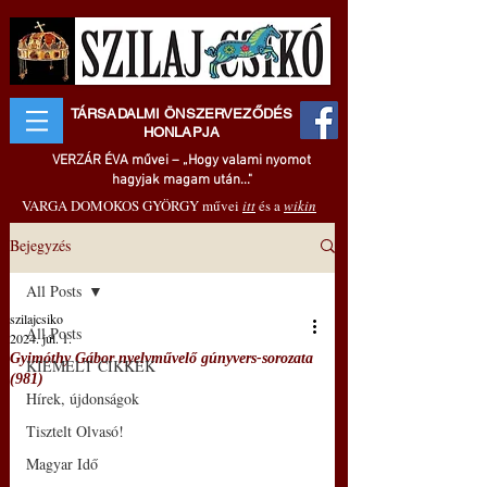
TÁRSADALMI ÖNSZERVEZŐDÉS
HONLAPJA
VERZÁR ÉVA művei – „Hogy valami nyomot
hagyjak magam után..."
VARGA DOMOKOS GYÖRGY művei
itt
és a
wikin
Bejegyzés
All Posts
szilajcsiko
All Posts
2024. júl. 1.
Gyimóthy Gábor nyelvművelő gúnyvers-sorozata
KIEMELT CIKKEK
(981)
Hírek, újdonságok
Tisztelt Olvasó!
Magyar Idő