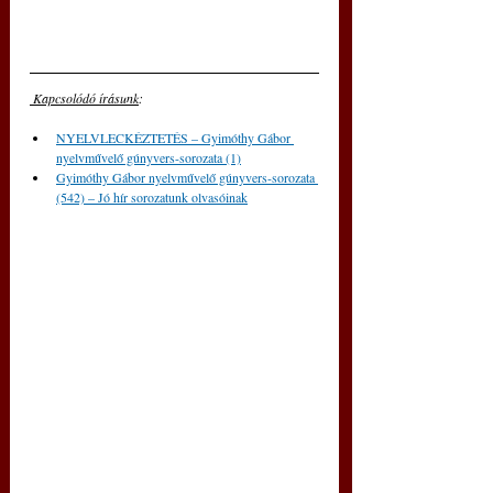
 Kapcsolódó írásunk
: 
NYELVLECKÉZTETÉS – Gyimóthy Gábor 
nyelvművelő gúnyvers-sorozata (1)
Gyimóthy Gábor nyelvművelő gúnyvers-sorozata 
(542) – Jó hír sorozatunk olvasóinak