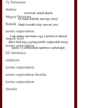
Új Történelem
Kultúra
Arról írok, amiről akarok
Magyar Őstörténet
De mégis kiderült, nem úgy, 
ahogy
Kakukk
Majd összeállt a kép: nem azt, 
amit
kortárs szépirodalom
Csak amikor már benne vagy a présben és tekered
magyar nyelv
akkor érted meg a gyöngyöződő cseppecskék részeg
kortárs szépirodalom
igazát, s a szőlőszemek napfényes szabadságát
EU bürokrácia
emlékezés
kortárs szépirodalom
kortárs szépirodalom filozófia
kortárs szépirodalom
filozófia