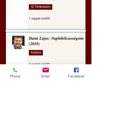
Új Történelem
1 nappal ezelőtt
Darai Lajos: Naplóbölcsességeim
(2018)
Kultúra
4 nappal ezelőtt
Phone
Email
Facebook
A Rothschildok és a Pentagon
bizalmas feljegyzése: „Hét ország
kiiktatása… Irán végleges
legyőzése”
Új Történelem
5 nappal ezelőtt