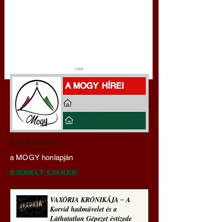
Darai Lajos:
Gyimóthy Gábor
a Szilaj Csikón
Naplóbölcsességeim
nyelvművelő gúnyv
a MOGY honlapján
(2022)
sorozata (1770)
KIEMELT CIKKEK
VAXÓRIA KRÓNIKÁJA ‒ A
Korvid hadművelet és a
Láthatatlan Gépezet évtizede