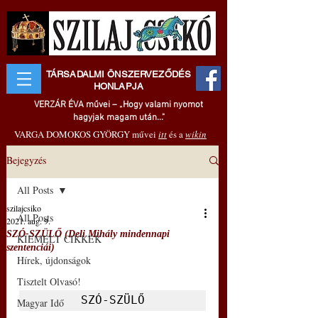
TÁRSADALMI ÖNSZERVEZŐDÉS
HONLAPJA
VERZÁR ÉVA művei – „Hogy valami nyomot
hagyjak magam után..."
VARGA DOMOKOS GYÖRGY művei
itt
és a
wikin
Bejegyzés
All Posts
szilajcsiko
All Posts
2021. aug. 9.
SZÓ-SZÜLŐ (Deli Mihály mindennapi
KIEMELT CIKKEK
szentenciái)
Hírek, újdonságok
Tisztelt Olvasó!
SZÓ-SZÜLŐ
Magyar Idő