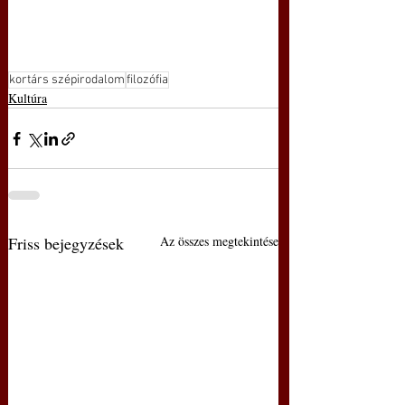
kortárs szépirodalom
filozófia
Kultúra
Friss bejegyzések
Az összes megtekintése