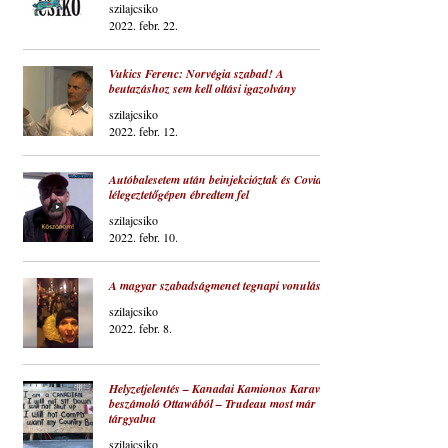
szilajcsiko
2022. febr. 22.
Vukics Ferenc: Norvégia szabad! A
beutazáshoz sem kell oltási igazolvány
szilajcsiko
2022. febr. 12.
Autóbalesetem után beinjekcióztak és Covid-
lélegeztetőgépen ébredtem fel
szilajcsiko
2022. febr. 10.
A magyar szabadságmenet tegnapi vonulása
szilajcsiko
2022. febr. 8.
Helyzetjelentés – Kanadai Kamionos Karaván
beszámoló Ottawából – Trudeau most már
tárgyalna
szilajcsiko