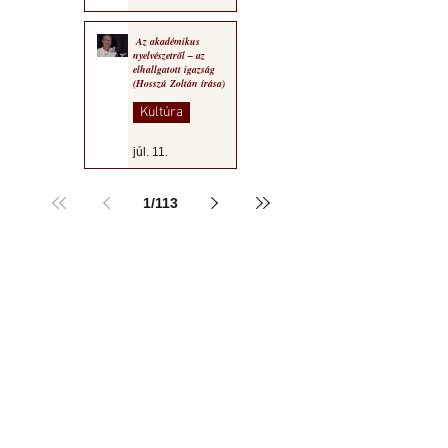
Az akadémikus
nyelvészetről – az
elhallgatott igazság
(Hosszú Zoltán írása)
Kultúra
júl. 11.
1
/
113
a MOGY honlapján