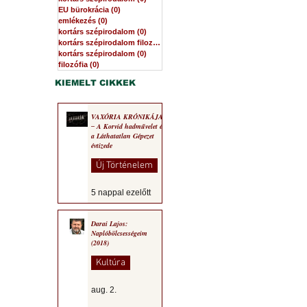
EU bürokrácia
(0)
0 bejegyzés
emlékezés
(0)
0 bejegyzés
kortárs szépirodalom
(0)
0 bejegyzés
kortárs szépirodalom filozófia
(0)
0 bejegyzés
kortárs szépirodalom
(0)
0 bejegyzés
filozófia
(0)
0 bejegyzés
KIEMELT CIKKEK
VAXÓRIA KRÓNIKÁJA
‒ A Korvid hadművelet és
a Láthatatlan Gépezet
évtizede
Új Történelem
5 nappal ezelőtt
Darai Lajos:
Naplóbölcsességeim
(2018)
Kultúra
aug. 2.