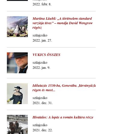
2022. febr. 8.
Martina Läubli: „A történelem standard
verziója téves” – mondja David Wengrow
régész
szilajcsiko
2022. jan. 27.
VUKICS ÖSSZES
szilajcsiko
2022. jan. 9.
Időutazás 1530-ba, Genevába. Járványüzlet
régen és most...
szilajcsiko
2021. dec. 31.
Hivatalos: A lopás a román kultúra része
szilajcsiko
2021. dec. 22.