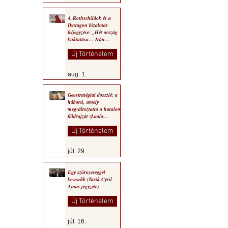
A Rothschildok és a
Pentagon bizalmas
feljegyzése: „Hét ország
kiiktatása… Irán
végleges legyőzése”
Új Történelem
aug. 1.
Geostratégiai dosszié: a
háború, amely
megváltoztatta a hatalom
földrajzát (Laala
Bechetoula elemzése)
Új Történelem
júl. 29.
Egy szörnyeteggel
kevesebb (Tarik Cyril
Amar jegyzete)
Új Történelem
júl. 16.