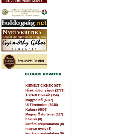
BOTZ DOMONKOS MŰVEI
BLOGOS ROVATOK
KIEMELT CIKKEK
(675)
675 bejegyzés
Hírek, újdonságok
(2771)
2771 bejegyzés
Tisztelt Olvasó!
(156)
156 bejegyzés
Magyar Idő
(4047)
4047 bejegyzés
Új Történelem
(6938)
6938 bejegyzés
Kultúra
(6805)
6805 bejegyzés
Magyar Őstörténet
(117)
117 bejegyzés
Kakukk
(8)
8 bejegyzés
kortárs szépirodalom
(0)
0 bejegyzés
magyar nyelv
(1)
1 bejegyzés
kortárs szépirodalom
(0)
0 bejegyzés