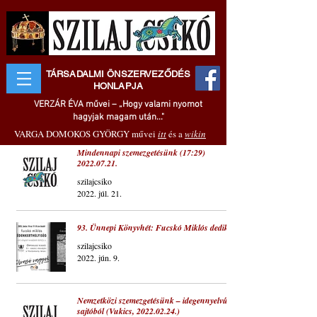
TÁRSADALMI ÖNSZERVEZŐDÉS
HONLAPJA
VERZÁR ÉVA művei – „Hogy valami nyomot
hagyjak magam után..."
VARGA DOMOKOS GYÖRGY művei
itt
és a
wikin
Mindennapi szemezgetésünk (17:29)
2022.07.21.
szilajcsiko
2022. júl. 21.
93. Ünnepi Könyvhét: Fucskó Miklós dedikál
szilajcsiko
2022. jún. 9.
Nemzetközi szemezgetésünk – idegennyelvű
sajtóból (Vukics, 2022.02.24.)