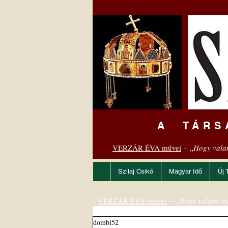
A TÁRS
VERZÁR ÉVA művei
– „
Hogy vala
Szilaj Csikó
Magyar Idő
Új 
VERZÁR ÉVA művei
– „
Hogy valami ny
dombi52