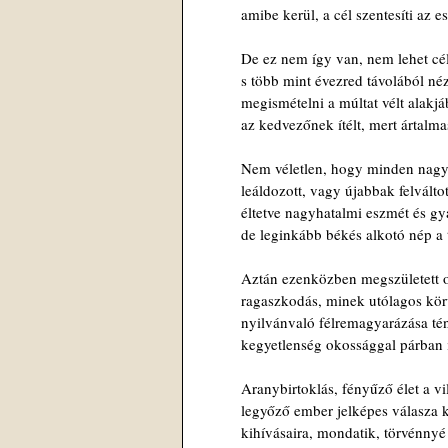
amibe kerül, a cél szentesíti az e
De ez nem így van, nem lehet cé
s több mint évezred távolából né
megismételni a múltat vélt alakjá
az kedvezőnek ítélt, mert ártalma
Nem véletlen, hogy minden nagy
leáldozott, vagy újabbak felválto
éltetve nagyhatalmi eszmét és gy
de leginkább békés alkotó nép a t
Aztán ezenközben megszületett 
ragaszkodás, minek utólagos kör
nyilvánvaló félremagyarázása t
kegyetlenség okossággal párban 
Aranybirtoklás, fényűző élet a vi
legyőző ember jelképes válasza 
kihívásaira, mondatik, törvénnyé