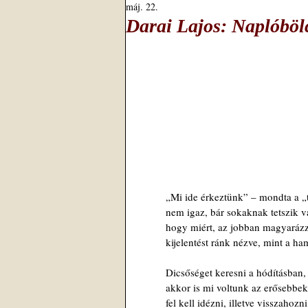
máj. 22.
Darai Lajos: Naplóböl
„Mi ide érkeztünk” – mondta a „t
nem igaz, bár sokaknak tetszik va
hogy miért, az jobban magyarázz
kijelentést ránk nézve, mint a ham
Dicsőséget keresni a hódításban
akkor is mi voltunk az erősebbek
fel kell idézni, illetve visszahozni