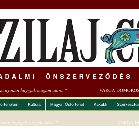
ADALMI ÖNSZERVEZŐDÉS
mi nyomot hagyjak magam után..."
VARGA DOMOKOS
Történelem
Kultúra
Magyar Őstörténet
Kakukk
Szerkesztő
omot hagyjak magam után..."
VARGA D