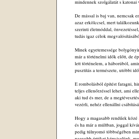
mindennek szolgálatát s katonai 
De mással is baj van, nemcsak e
azaz erkölccsel, mert találkozun
szerinti életmóddal, önvezetéssel
tudás igaz célok megvalósításábó
Minek egyetemessége bolygónyira
már a történelmi idők előtt, de é
lett történelem, a háborúból, ami
pusztítás a természete, utóbbi idő
E rombolásból építést faragni, hir
teljes ellenőrzéssel lehet, ami ell
aki tud és mer, de a megtéveszté
vezérli, nehéz ellenállni csábítás
Hogy a magasabb rendűek közé 
és ha már a múltban, joggal kíván
pedig túlnyomó többségében mind
nagyobb értéket képviselünk, me