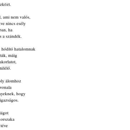
szközt.
l, ami nem valós,
zve nincs esély
ban, ha
s a szándék.
 hódító hatalomnak
tták, máig
akorlatot,
úlélő.  
oly álomhoz
vonala
ényeknek, hogy
igazságos.
lágot
korszaka
 téve