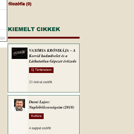
filozófia
(0)
0 bejegyzés
KIEMELT CIKKEK
VAXÓRIA KRÓNIKÁJA ‒ A
Korvid hadművelet és a
Láthatatlan Gépezet évtizede
Új Történelem
23 órával ezelőtt
Darai Lajos:
Naplóbölcsességeim (2018)
Kultúra
4 nappal ezelőtt