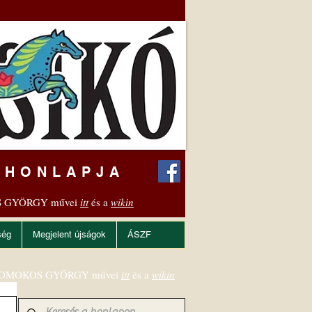
 HONLAPJA
 GYÖRGY művei
itt
és a
wikin
ség
Megjelent újságok
ÁSZF
OMOKOS GYÖRGY művei
itt
és a
wikin