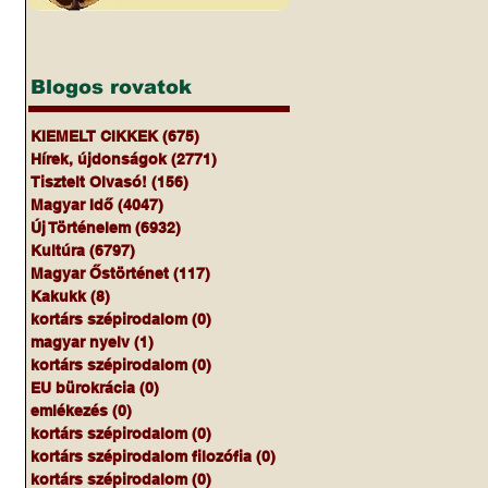
Blogos rovatok
KIEMELT CIKKEK
(675)
675 bejegyzés
Hírek, újdonságok
(2771)
2771 bejegyzés
Tisztelt Olvasó!
(156)
156 bejegyzés
Magyar Idő
(4047)
4047 bejegyzés
Új Történelem
(6932)
6932 bejegyzés
Kultúra
(6797)
6797 bejegyzés
Magyar Őstörténet
(117)
117 bejegyzés
Kakukk
(8)
8 bejegyzés
kortárs szépirodalom
(0)
0 bejegyzés
magyar nyelv
(1)
1 bejegyzés
kortárs szépirodalom
(0)
0 bejegyzés
EU bürokrácia
(0)
0 bejegyzés
emlékezés
(0)
0 bejegyzés
kortárs szépirodalom
(0)
0 bejegyzés
kortárs szépirodalom filozófia
(0)
0 bejegyzés
kortárs szépirodalom
(0)
0 bejegyzés