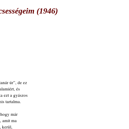
csességeim (1946)
anár úr”, de ez
lamiért, és
a ezt a gyászos
is tartalma.
, hogy már
, amit ma
, kerül,