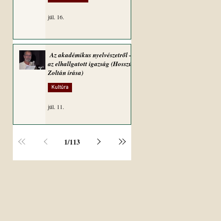
júl. 16.
Az akadémikus nyelvészetről –
az elhallgatott igazság (Hosszú
Zoltán írása)
Kultúra
júl. 11.
1
/
113