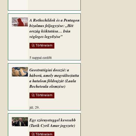
A Rothschildok és a Pentagon
bizalmas feljegyzése: „Hét
ország kiiktatása… Irán
végleges legyőzése”
Új Történelem
5 nappal ezelőtt
Geostratégiai dosszié: a
háború, amely megváltoztatta
a hatalom földrajzát (Laala
Bechetoula elemzése)
Új Történelem
júl. 29.
Egy szörnyeteggel kevesebb
(Tarik Cyril Amar jegyzete)
Új Történelem