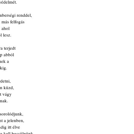
védelmét.
mberségi renddel,
k más felfogás
, ahol
l lesz.
 terjedt
pp abból
nek a
kig.
detni,
en küzd,
st vágy
ának.
sorolódjunk, 
t a jelenben,
ig itt élve
g kell becsülnünk.