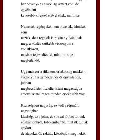
bár növény- és állatvilág ismert volt, de 
egyébként
kevesebb kifejező erővel éltek, mint ma.
Nemcsak regényeket nem olvastak, filmeket 
sem
néztek, de a regélők is ritkán nyilvánultak
meg, a közlés szűkebb viszonyokra 
vonatkozott,
másban teljesedtek ki, mint mi, s ez 
megfejtendő.
Ugyanakkor a ritka emberlakosság másként
viszonyult a természethez és egymáshoz, 
jobban
megbecsülete, tisztelte, isteni magasságba
emelte szinte, régen minden értékesebb volt.
Kicsiségben nagyság, ez volt a régmúlt, 
nagyságban
kicsiség, ez a jelen, és sokkal többet tudunk
sokkal többről, több emberről, mint ők tudtak 
egykor,
de alapokat ők raktak, köszönjük meg nekik.