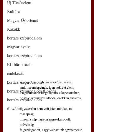
Új Történelem
Kultúra
Magyar Őstörténet
Kakukk
kortárs szépirodalom
magyar nyelv
kortárs szépirodalom
EU bürokrácia
emlékezés
kortárs szépirodalom
Alapvető nemzeti összetevőket nézve,
amit ma emlegetnek, igen sokrétű elem,
kortárs szépirodalom filozófia
s legfontosabb megállapítás e kapcsolatban,
hogy visszamenve időben, csökken tartalma.
kortárs szépirodalom
filozófia
Egyszerűen nem volt jelen mindaz, mi 
manapság,
hiszen a nép nagyon megsokasodott, 
műveltség
felgazdagodott, s így válhattunk egyetemessé