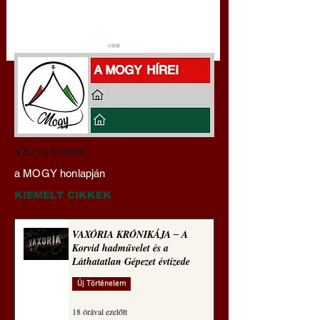
Darai Lajos:
Az eltűnő lap: Az A
a Szilaj Csikón
Naplóbölcsességeim
cégek beolvassák, 
a MOGY honlapján
(2021)
megsemmisítik a ri
könyvkiadásokat
KIEMELT CIKKEK
VAXÓRIA KRÓNIKÁJA ‒ A
Korvid hadművelet és a
Láthatatlan Gépezet évtizede
Új Történelem
18 órával ezelőtt