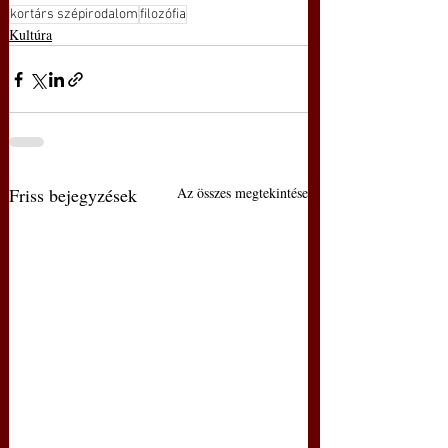
kortárs szépirodalom
filozófia
Kultúra
Friss bejegyzések
Az összes megtekintése