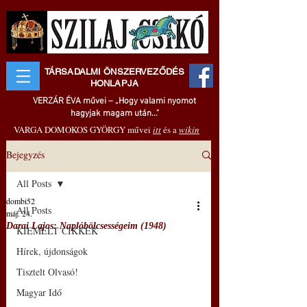
TÁRSADALMI ÖNSZERVEZŐDÉS
HONLAPJA
VERZÁR ÉVA művei – „Hogy valami nyomot
hagyjak magam után..."
VARGA DOMOKOS GYÖRGY művei
itt
és a
wikin
Bejegyzés
All Posts
dombi52
All Posts
máj. 24.
Darai Lajos: Naplóbölcsességeim (1948)
KIEMELT CIKKEK
Hírek, újdonságok
Tisztelt Olvasó!
Magyar Idő