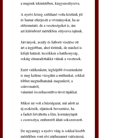
a magunk tekintetében, kiegyensúlyozva.
A nyelvi közeg szétillanó volta köztünk jól
és hamar elterjeszti a vívmányokat, ha az
előremutató, de a veszteségeket is, ám
azt különböző mértékben súlyozva rajtunk.
Járványok, aszály és háború viselése ott
árt a legjobban, ahol történik, de máshol is
kifejti hatását, lecsökken a hatékonyság,
sokáig elmaradottakká válnak a vesztesek.
Ezért vidékenként, legfeljebb övezetenként
is meg kellene vizsgálni a múltunkat, sokkal
többet megtudhatnánk magunkról, a 
színvonalról,
valamint összehasonlítva távol tájakkal.
Mikor mi volt a húzóágazat, mit adott az
új eszközök, eljárások bevezetése, ha
a faekét felváltotta a fém, kormánylapát
s csoroszlya, embererőt állati sokszorozott.
De ugyanúgy a nyelvi világ is sokkal kisebb
mértékben vont elvi párhuzamot valósággal,