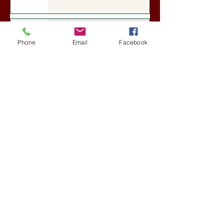
Darai Lajos: Naplóbölcsességeim
(2018)
Phone
Email
Facebook
Kultúra
4 nappal ezelőtt
A Rothschildok és a Pentagon
bizalmas feljegyzése: „Hét ország
kiiktatása… Irán végleges
legyőzése”
Új Történelem
4 nappal ezelőtt
Geostratégiai dosszié: a háború,
amely megváltoztatta a hatalom
földrajzát (Laala Bechetoula