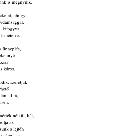
unk is megnyílik.
ekelni, ahogy
 vidámsággal,
s, kifogyva
 ismételve.
s ünneplés,
lékennyé
tozás
s káros.
dik, szeretjük
rhető
 támad rá,
rősen.
érték nélkül, hát,
bolja az 
zunk a lejtőn
er vége lesz.