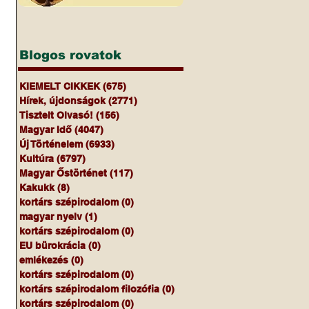
Blogos rovatok
KIEMELT CIKKEK
(675)
675 bejegyzés
Hírek, újdonságok
(2771)
2771 bejegyzés
Tisztelt Olvasó!
(156)
156 bejegyzés
Magyar Idő
(4047)
4047 bejegyzés
Új Történelem
(6933)
6933 bejegyzés
Kultúra
(6797)
6797 bejegyzés
Magyar Őstörténet
(117)
117 bejegyzés
Kakukk
(8)
8 bejegyzés
kortárs szépirodalom
(0)
0 bejegyzés
magyar nyelv
(1)
1 bejegyzés
kortárs szépirodalom
(0)
0 bejegyzés
EU bürokrácia
(0)
0 bejegyzés
emlékezés
(0)
0 bejegyzés
kortárs szépirodalom
(0)
0 bejegyzés
kortárs szépirodalom filozófia
(0)
0 bejegyzés
kortárs szépirodalom
(0)
0 bejegyzés