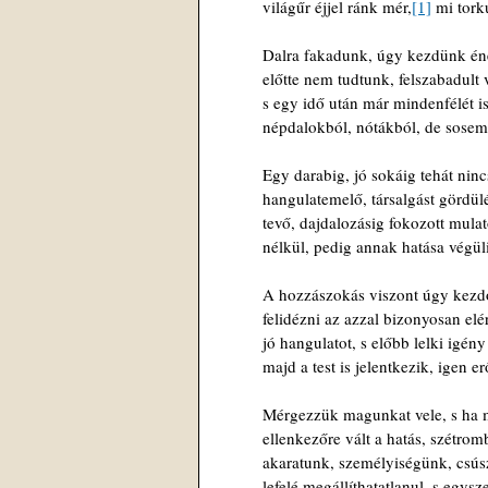
világűr éjjel ránk mér,
[1]
 mi tork
Dalra fakadunk, úgy kezdünk én
előtte nem tudtunk, felszabadult
s egy idő után már mindenfélét i
népdalokból, nótákból, de sosem
Egy darabig, jó sokáig tehát ninc
hangulatemelő, társalgást gördü
tevő, dajdalozásig fokozott mula
nélkül, pedig annak hatása végüli
A hozzászokás viszont úgy kezdő
felidézni az azzal bizonyosan elé
jó hangulatot, s előbb lelki igény
majd a test is jelentkezik, igen e
Mérgezzük magunkat vele, s ha m
ellenkezőre vált a hatás, szétrom
akaratunk, személyiségünk, csús
lefelé megállíthatatlanul, s egysz