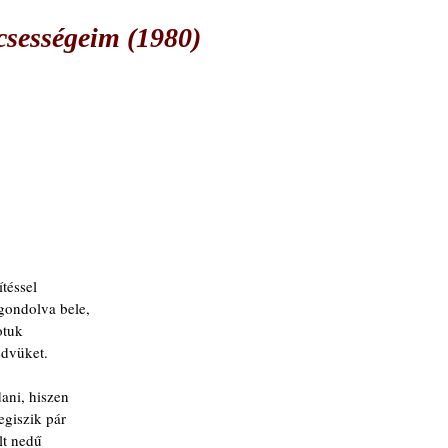
csességeim (1980)
téssel
 gondolva bele,
otuk
edvüket.
ani, hiszen
egiszik pár
lt nedű