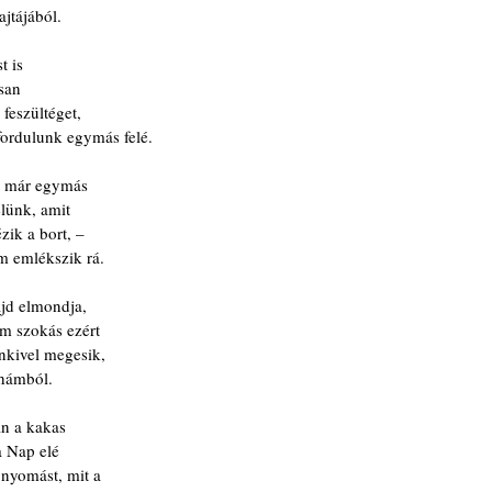
jtájából.
t is
osan
 feszültéget,
ordulunk egymás felé.
g már egymás
lünk, amit
zik a bort, –
m emlékszik rá. 
ajd elmondja,
m szokás ezért
nkivel megesik,
 hámból.
an a kakas
 a Nap elé
 nyomást, mit a