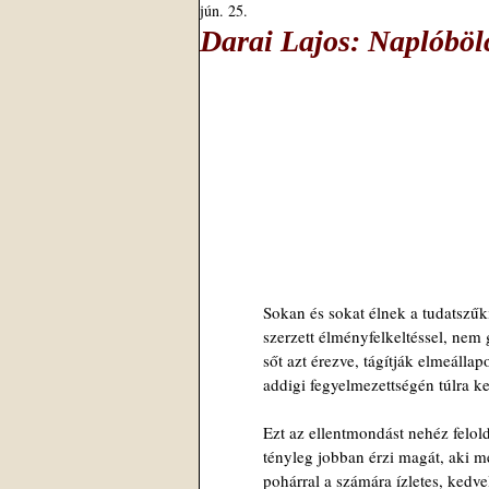
jún. 25.
Darai Lajos: Naplóböl
Sokan és sokat élnek a tudatszűkí
szerzett élményfelkeltéssel, nem
sőt azt érezve, tágítják elmeállap
addigi fegyelmezettségén túlra k
Ezt az ellentmondást nehéz felold
tényleg jobban érzi magát, aki m
pohárral a számára ízletes, kedve