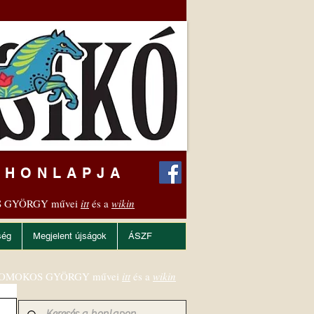
 HONLAPJA
 GYÖRGY művei
itt
és a
wikin
ség
Megjelent újságok
ÁSZF
OMOKOS GYÖRGY művei
itt
és a
wikin