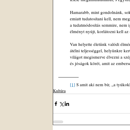
Hamarabb, mint gondolnánk, sok 
emiatt tudatosítani kell, nem me
a tudatmódosítás semmire, nem i
élményt nyújt, korlátozni kell az e
Van helyette életünk valódi élmé
átélni teljességgel, helyünkre ker
világot megismerve élvezni a sz
és jóságok körét, amit az embers
[1]
 S amit aki nem bír, „a tyúko
Kultúra