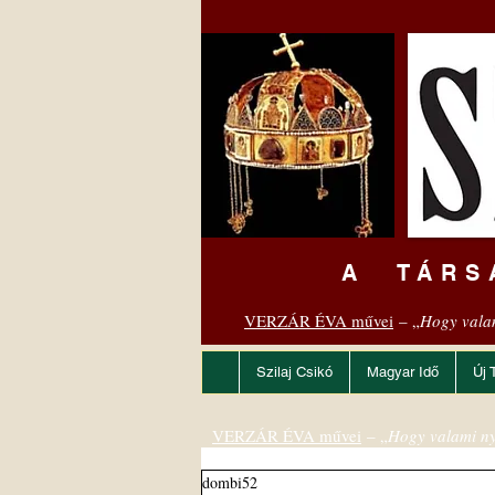
A TÁRS
VERZÁR ÉVA művei
– „
Hogy vala
Szilaj Csikó
Magyar Idő
Új 
VERZÁR ÉVA művei
– „
Hogy valami ny
dombi52