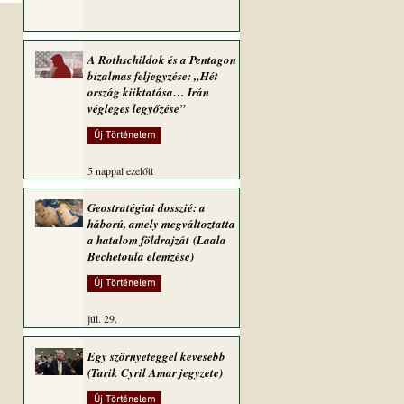
A Rothschildok és a Pentagon
bizalmas feljegyzése: „Hét
ország kiiktatása… Irán
végleges legyőzése”
Új Történelem
5 nappal ezelőtt
Geostratégiai dosszié: a
háború, amely megváltoztatta
a hatalom földrajzát (Laala
Bechetoula elemzése)
Új Történelem
júl. 29.
Egy szörnyeteggel kevesebb
(Tarik Cyril Amar jegyzete)
Új Történelem