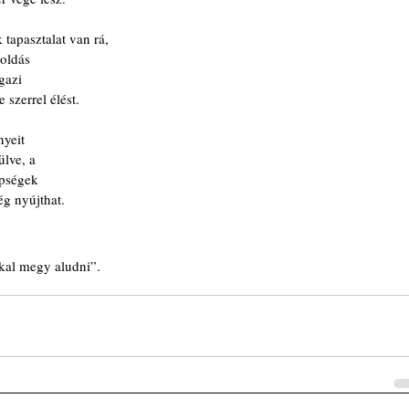
tapasztalat van rá,
goldás
gazi
 szerrel élést. 
nyeit
ülve, a
épségek
ég nyújthat.
kkal megy aludni”.