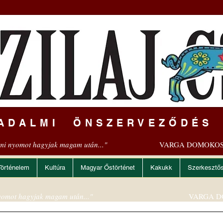
ADALMI ÖNSZERVEZŐDÉS
mi nyomot hagyjak magam után..."
VARGA DOMOKOS
Történelem
Kultúra
Magyar Őstörténet
Kakukk
Szerkesztő
omot hagyjak magam után..."
VARGA D