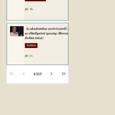
júl. 16.
Az akadémikus nyelvészetről –
az elhallgatott igazság (Hosszú
Zoltán írása)
Kultúra
júl. 11.
1
/
113