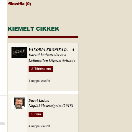
filozófia
(0)
0 bejegyzés
KIEMELT CIKKEK
VAXÓRIA KRÓNIKÁJA ‒ A
Korvid hadművelet és a
Láthatatlan Gépezet évtizede
Új Történelem
1 nappal ezelőtt
Darai Lajos:
Naplóbölcsességeim (2018)
Kultúra
4 nappal ezelőtt