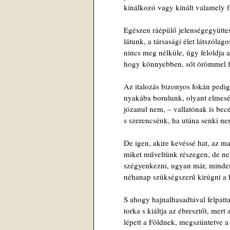
kínálkozó vagy kínált valamely fa
Egészen ráépülő jelenségegyüttes
látunk, a társasági élet látszólag
nincs meg nélküle, úgy feloldja a
hogy könnyebben, sőt örömmel f
Az italozás bizonyos fokán pedi
nyakába borulunk, olyant elmesé
józanul nem, – vallatónak is becé
s szerencsénk, ha utána senki ne
De igen, akire kevéssé hat, az m
miket műveltünk részegen, de ne
szégyenkezni, ugyan már, minde
néhanap szükségszerű kirúgni a
S ahogy hajnalhasadtával felpatt
torka s kiáltja az ébresztőt, mert
lépett a Földnek, megszüntetve a