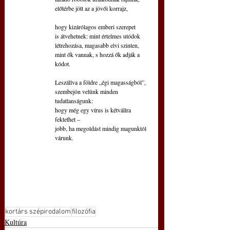
előtérbe jött az a jövői korrajz,
hogy kizárólagos emberi szerepet
is átvehetnek: mint értelmes utódok 
létrehozása, magasabb elvi szinten,
mint ők vannak, s hozzá ők adják a 
kódot.
Leszállva a földre „égi magasságból”,
szembejön velünk minden 
tudatlanságunk:
hogy még egy vírus is kétvállra 
fektethet –
jobb, ha megoldást mindig magunktól 
várunk.
kortárs szépirodalom
filozófia
Kultúra