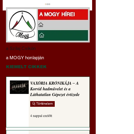
Darai Lajos:
Gyimóthy Gábor
a Szilaj Csikón
Naplóbölcsességeim
nyelvművelő gúnyv
a MOGY honlapján
(2025)
sorozata (1773)
KIEMELT CIKKEK
VAXÓRIA KRÓNIKÁJA ‒ A
Korvid hadművelet és a
Láthatatlan Gépezet évtizede
Új Történelem
4 nappal ezelőtt