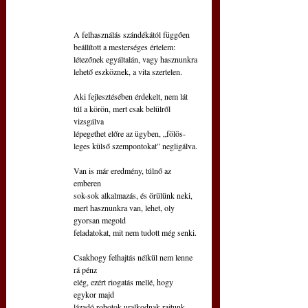
A felhasználás szándékától függően
beállított a mesterséges értelem:
létezőnek egyáltalán, vagy hasznunkra
lehető eszköznek, a vita szertelen.
Aki fejlesztésében érdekelt, nem lát
túl a körön, mert csak belülről 
vizsgálva
lépegethet előre az ügyben, „fölös-
leges külső szempontokat” negligálva.
Van is már eredmény, túlnő az 
emberen
sok-sok alkalmazás, és örülünk neki,
mert hasznunkra van, lehet, oly 
gyorsan megold
feladatokat, mit nem tudott még senki.
Csakhogy felhajtás nélkül nem lenne 
rá pénz
elég, ezért riogatás mellé, hogy 
egykor majd
lázadó robotok uralkodnak rajtunk,