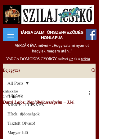
TÁRSADALMI ÖNSZERVEZŐDÉS
HONLAPJA
VERZÁR ÉVA művei – „Hogy valami nyomot
hagyjak magam után..."
VARGA DOMOKOS GYÖRGY művei
itt
és a
wikin
Bejegyzés
All Posts
szilajcsiko
All Posts
2021. dec. 18.
Darai Lajos: Naplóbölcsességeim – 334.
KIEMELT CIKKEK
Hírek, újdonságok
Tisztelt Olvasó!
Magyar Idő