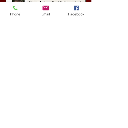
Darai Lajos: Naplóbölcsességeim
(2018)
Phone
Email
Facebook
Kultúra
aug. 2.
A Rothschildok és a Pentagon
bizalmas feljegyzése: „Hét ország
kiiktatása… Irán végleges
legyőzése”
Új Történelem
aug. 1.
Geostratégiai dosszié: a háború,
amely megváltoztatta a hatalom
földrajzát (Laala Bechetoula
elemzése)
Új Történelem